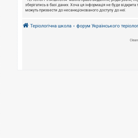
е
з
зберігатись в базі даних. Хоча ця інформація не буде відкрита 
в
можуть призвести до несанкціонованого доступу до неї.
і
д
п
Теріологічна школа
форум Українського теріоло
о
в
і
д
Clean
е
й
А
к
т
и
в
н
і
т
е
м
и
П
о
ш
у