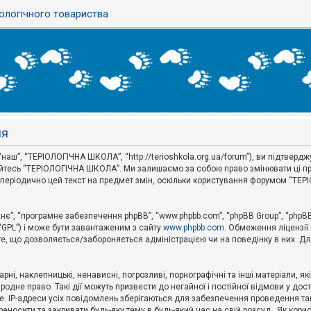
ологічного товариства
ня
аш”, “ТЕРІОЛОГІЧНА ШКОЛА”, “http://terioshkola.org.ua/forum”), ви підтвер
туйтесь “ТЕРІОЛОГІЧНА ШКОЛА”. Ми залишаємо за собою право змінювати ці пр
ти періодично цей текст на предмет змін, оскільки користування форумом “Т
хнє”, “програмне забезпечення phpBB”, “www.phpbb.com”, “phpBB Group”, “phpB
 “GPL”) і може бути завантаженим з сайту
www.phpbb.com
. Обмеження ліцензії
 те, що дозволяється/забороняється адміністрацією чи на поведінку в них. Дл
ні, наклепницькі, ненависні, погрозливі, порнографічні та інші матеріали, як
не право. Такі дії можуть призвести до негайної і постійної відмови у дос
. IP-адреси усіх повідомлень зберігаються для забезпечення проведення так
носити та закривати будь-яку тему в будь-який час на свій розсуд . Як кор