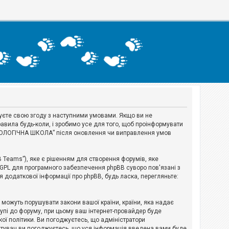
джуєте свою згоду з наступними умовами. Якщо ви не
авила будь-коли, і зробимо усе для того, щоб проінформувати
ЕРІОЛОГІЧНА ШКОЛА” після оновлення чи виправлення умов
B Teams”), яке є рішенням для створення форумів, яке
 GPL для програмного забезпечення phpBB суворо пов'язані з
я додаткової інформації про phpBB, будь ласка, перегляньте:
і можуть порушувати закони вашої країни, країни, яка надає
тупі до форуму, при цьому ваш інтернет-провайдер буде
ої політики. Ви погоджуєтесь, що адміністратори
истувач ви погоджуєтесь, що уся інформація введена вами буде