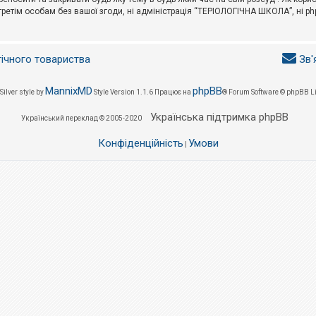
третім особам без вашої згоди, ні адміністрація “ТЕРІОЛОГІЧНА ШКОЛА”, ні phpB
гічного товариства
Зв'
MannixMD
phpBB
Silver style by
Style Version 1.1.6
Працює на
® Forum Software © phpBB L
Українська підтримка phpBB
Український переклад © 2005-2020
Конфіденційність
Умови
|