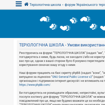
Теріологічна школа
форум Українського тері
В
х
і
д
ТЕРІОЛОГІЧНА ШКОЛА - Умови використан
Р
е
є
Реєструючись на форумі “ТЕРІОЛОГІЧНА ШКОЛА” (надалі “ми”, “н
с
погоджуєтесь з ними, будь ласка, не заходьте і/або не корис
т
вас про це, однак з вашої сторони було б розумно перегляда
р
користування означає вашу згоду з ними.
а
ц
і
Наші форуми працюють на базі скрипту phpBB (надалі “вони”, “ї
я
випущене за ліцензією “
GNU General Public License v2
” (надалі
організацією і підтримкою інтернет-дискусій і не впливають на
https://www.phpbb.com/
.
Т
е
Ви погоджуєтесь не розміщувати образливі, непристойні, вульгар
м
послуги хостингу для форуму “ТЕРІОЛОГІЧНА ШКОЛА” чи міжнарод
и
повідомлений про це, якщо ми будемо вважати це за необхідне
б
“ТЕРІОЛОГІЧНА ШКОЛА” мають право видаляти, редагувати, пере