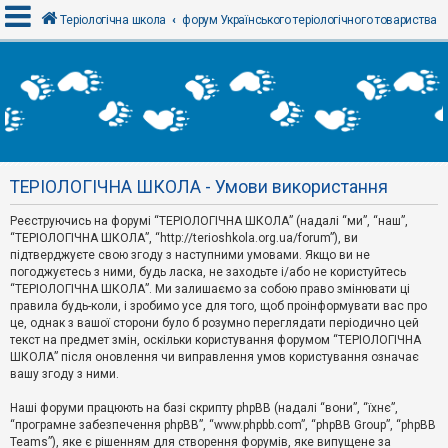
Теріологічна школа
форум Українського теріологічного товариства
В
х
і
д
ТЕРІОЛОГІЧНА ШКОЛА - Умови використання
Р
е
Реєструючись на форумі “ТЕРІОЛОГІЧНА ШКОЛА” (надалі “ми”, “наш”,
є
“ТЕРІОЛОГІЧНА ШКОЛА”, “http://terioshkola.org.ua/forum”), ви
с
т
підтверджуєте свою згоду з наступними умовами. Якщо ви не
р
погоджуєтесь з ними, будь ласка, не заходьте і/або не користуйтесь
а
“ТЕРІОЛОГІЧНА ШКОЛА”. Ми залишаємо за собою право змінювати ці
ц
правила будь-коли, і зробимо усе для того, щоб проінформувати вас про
і
я
це, однак з вашої сторони було б розумно переглядати періодично цей
текст на предмет змін, оскільки користування форумом “ТЕРІОЛОГІЧНА
ШКОЛА” після оновлення чи виправлення умов користування означає
вашу згоду з ними.
Т
е
м
Наші форуми працюють на базі скрипту phpBB (надалі “вони”, “їхнє”,
и
“програмне забезпечення phpBB”, “www.phpbb.com”, “phpBB Group”, “phpBB
б
Teams”), яке є рішенням для створення форумів, яке випущене за