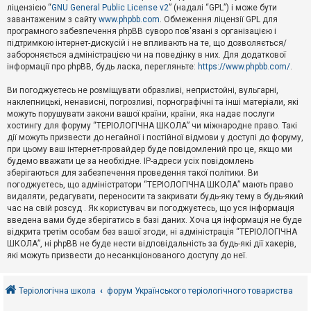
е
ліцензією “
GNU General Public License v2
” (надалі “GPL”) і може бути
з
в
завантаженим з сайту
www.phpbb.com
. Обмеження ліцензії GPL для
і
програмного забезпечення phpBB суворо пов'язані з організацією і
д
підтримкою інтернет-дискусій і не впливають на те, що дозволяється/
п
забороняється адміністрацією чи на поведінку в них. Для додаткової
о
інформації про phpBB, будь ласка, перегляньте:
https://www.phpbb.com/
.
в
і
д
Ви погоджуєтесь не розміщувати образливі, непристойні, вульгарні,
е
наклепницькі, ненависні, погрозливі, порнографічні та інші матеріали, які
й
можуть порушувати закони вашої країни, країни, яка надає послуги
хостингу для форуму “ТЕРІОЛОГІЧНА ШКОЛА” чи міжнародне право. Такі
дії можуть призвести до негайної і постійної відмови у доступі до форуму,
А
при цьому ваш інтернет-провайдер буде повідомлений про це, якщо ми
к
будемо вважати це за необхідне. IP-адреси усіх повідомлень
т
зберігаються для забезпечення проведення такої політики. Ви
и
в
погоджуєтесь, що адміністратори “ТЕРІОЛОГІЧНА ШКОЛА” мають право
н
видаляти, редагувати, переносити та закривати будь-яку тему в будь-який
і
час на свій розсуд . Як користувач ви погоджуєтесь, що уся інформація
т
введена вами буде зберігатись в базі даних. Хоча ця інформація не буде
е
відкрита третім особам без вашої згоди, ні адміністрація “ТЕРІОЛОГІЧНА
м
и
ШКОЛА”, ні phpBB не буде нести відповідальність за будь-які дії хакерів,
які можуть призвести до несанкціонованого доступу до неї.
П
о
Теріологічна школа
форум Українського теріологічного товариства
ш
у