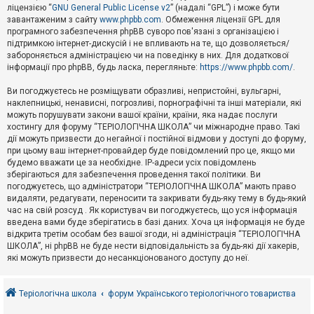
е
ліцензією “
GNU General Public License v2
” (надалі “GPL”) і може бути
з
в
завантаженим з сайту
www.phpbb.com
. Обмеження ліцензії GPL для
і
програмного забезпечення phpBB суворо пов'язані з організацією і
д
підтримкою інтернет-дискусій і не впливають на те, що дозволяється/
п
забороняється адміністрацією чи на поведінку в них. Для додаткової
о
інформації про phpBB, будь ласка, перегляньте:
https://www.phpbb.com/
.
в
і
д
Ви погоджуєтесь не розміщувати образливі, непристойні, вульгарні,
е
наклепницькі, ненависні, погрозливі, порнографічні та інші матеріали, які
й
можуть порушувати закони вашої країни, країни, яка надає послуги
хостингу для форуму “ТЕРІОЛОГІЧНА ШКОЛА” чи міжнародне право. Такі
дії можуть призвести до негайної і постійної відмови у доступі до форуму,
А
при цьому ваш інтернет-провайдер буде повідомлений про це, якщо ми
к
будемо вважати це за необхідне. IP-адреси усіх повідомлень
т
зберігаються для забезпечення проведення такої політики. Ви
и
в
погоджуєтесь, що адміністратори “ТЕРІОЛОГІЧНА ШКОЛА” мають право
н
видаляти, редагувати, переносити та закривати будь-яку тему в будь-який
і
час на свій розсуд . Як користувач ви погоджуєтесь, що уся інформація
т
введена вами буде зберігатись в базі даних. Хоча ця інформація не буде
е
відкрита третім особам без вашої згоди, ні адміністрація “ТЕРІОЛОГІЧНА
м
и
ШКОЛА”, ні phpBB не буде нести відповідальність за будь-які дії хакерів,
які можуть призвести до несанкціонованого доступу до неї.
П
о
Теріологічна школа
форум Українського теріологічного товариства
ш
у