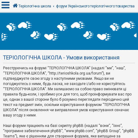
Теріологічна школа
форум Українського теріологічного товариства
В
х
і
д
ТЕРІОЛОГІЧНА ШКОЛА - Умови використання
Р
е
Реєструючись на форумі “ТЕРІОЛОГІЧНА ШКОЛА” (надалі “ми”, “наш”,
є
“ТЕРІОЛОГІЧНА ШКОЛА”, “http://terioshkola.org.ua/forum”), ви
с
т
підтверджуєте свою згоду з наступними умовами. Якщо ви не
р
погоджуєтесь з ними, будь ласка, не заходьте і/або не користуйтесь
а
“ТЕРІОЛОГІЧНА ШКОЛА”. Ми залишаємо за собою право змінювати ці
ц
правила будь-коли, і зробимо усе для того, щоб проінформувати вас про
і
я
це, однак з вашої сторони було б розумно переглядати періодично цей
текст на предмет змін, оскільки користування форумом “ТЕРІОЛОГІЧНА
ШКОЛА” після оновлення чи виправлення умов користування означає
вашу згоду з ними.
Т
е
м
Наші форуми працюють на базі скрипту phpBB (надалі “вони”, “їхнє”,
и
“програмне забезпечення phpBB”, “www.phpbb.com”, “phpBB Group”, “phpBB
б
Teams”), яке є рішенням для створення форумів, яке випущене за