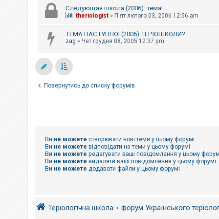
Следующая школа (2006): тема!
theriologist
»
П'ят лютого 03, 2006 12:56 am
ТЕМА НАСТУПНОЇ (2006) ТЕРІОШКОЛИ?
zag
»
Чет грудня 08, 2005 12:37 pm
Повернутись до списку форумів
Ви
не можете
створювати нові теми у цьому форумі
Ви
не можете
відповідати на теми у цьому форумі
Ви
не можете
редагувати ваші повідомлення у цьому форум
Ви
не можете
видаляти ваші повідомлення у цьому форумі
Ви
не можете
додавати файли у цьому форумі
Теріологічна школа
форум Українського теріоло