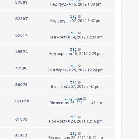
zag
57509
Нед грудня 16, 2012 1:08 pm
zag
62307
Нед грудня 02, 2012 3:47 pm
zag
65014
Нед жовтня 14, 2012 12:33 am
zag
49574
Нед вересня 16, 2012 2:29 pm
zag
47590
Нед березня 25, 2012 12:24 pm
zag
36073
Вів лютого 07, 2012 7:47 pm
vasyl eger
153124
Вів жовтня 25, 2011 11:46 pm
zag
61573
Пон жовтня 24, 2011 12:16 pm
zag
61613
Вів вересня 20, 2011 10:40 am