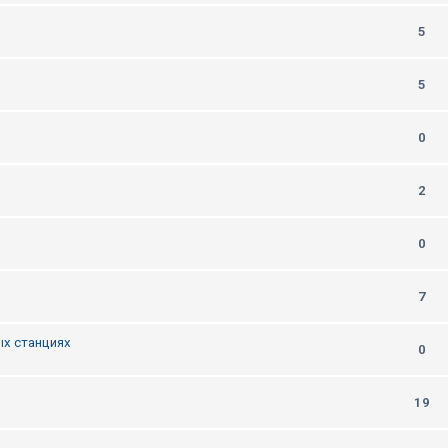
5
5
0
2
0
7
ых станциях
0
19