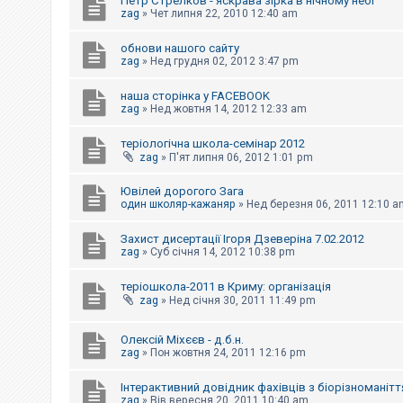
Петр Стрелков - яскрава зірка в нічному небі
к
zag
»
Чет липня 22, 2010 12:40 am
обнови нашого сайту
Д
zag
»
Нед грудня 02, 2012 3:47 pm
о
п
наша сторінка у FACEBOOK
о
zag
»
Нед жовтня 14, 2012 12:33 am
м
о
г
теріологічна школа-семінар 2012
а
zag
»
П'ят липня 06, 2012 1:01 pm
Ювілей дорогого Зага
один школяр-кажаняр
»
Нед березня 06, 2011 12:10 a
Захист дисертації Ігоря Дзеверіна 7.02.2012
zag
»
Суб січня 14, 2012 10:38 pm
теріошкола-2011 в Криму: організація
zag
»
Нед січня 30, 2011 11:49 pm
Олексій Міхєєв - д.б.н.
zag
»
Пон жовтня 24, 2011 12:16 pm
Інтерактивний довідник фахівців з біорізноманітт
zag
»
Вів вересня 20, 2011 10:40 am