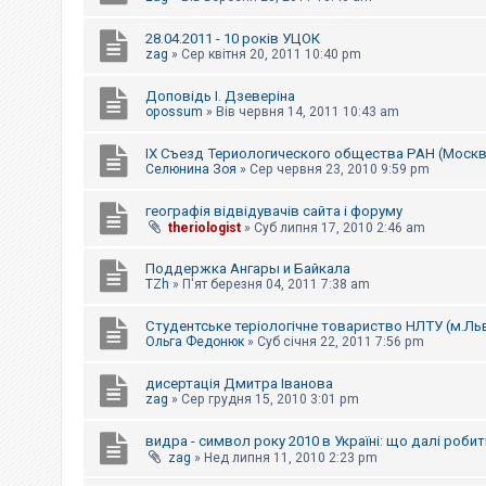
28.04.2011 - 10 років УЦОК
zag
»
Сер квітня 20, 2011 10:40 pm
Доповідь І. Дзеверіна
opossum
»
Вів червня 14, 2011 10:43 am
IX Съезд Териологического общества РАН (Москв
Селюнина Зоя
»
Сер червня 23, 2010 9:59 pm
географія відвідувачів сайта і форуму
theriologist
»
Суб липня 17, 2010 2:46 am
Поддержка Ангары и Байкала
TZh
»
П'ят березня 04, 2011 7:38 am
Студентське теріологічне товариство НЛТУ (м.Льв
Ольга Федонюк
»
Суб січня 22, 2011 7:56 pm
дисертація Дмитра Іванова
zag
»
Сер грудня 15, 2010 3:01 pm
видра - символ року 2010 в Україні: що далі роби
zag
»
Нед липня 11, 2010 2:23 pm