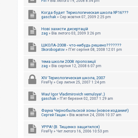
Fin
»
Вів лютого 19, 2008 8:54 pm
Когда будет Териологическая школа №16???
gaschak
»
Сер жовтня 07, 2009 2:25 pm
Нові захисти дисертацій
zag
»
Вів лютого 03, 2009 3:26 pm
ШКОЛА-2008 - что-нибудь решено???????
Skorobogatov
»
П'ят серпня 08, 2008 12:01 pm
тема школи 2008: пропозиції
zag
»
Вів серпня 12, 2008 6:07 pm
XIV Териологическая школа, 2007
FireFly
»
Сер липня 25, 2007 1:24 pm
Wau! Igor Vladimirovich vernulsya! ;)
gaschak
»
П'ят березня 02, 2007 1:29 am
Фауна Чернобыльской зоны (новое издание!)
Сергей Гащак
»
Вів жовтня 24, 2006 10:37 am
УРРА! (В. Тищенко защитился)
FireFly
»
Чет лютого 16, 2006 10:53 pm