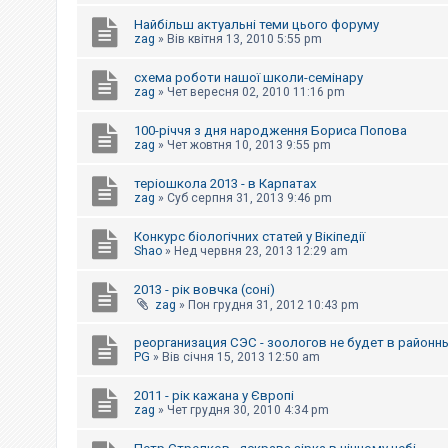
е
з
Найбільш актуальні теми цього форуму
в
zag
»
Вів квітня 13, 2010 5:55 pm
і
д
п
схема роботи нашої школи-семінару
о
zag
»
Чет вересня 02, 2010 11:16 pm
в
і
д
100-річчя з дня народження Бориса Попова
е
zag
»
Чет жовтня 10, 2013 9:55 pm
й
теріошкола 2013 - в Карпатах
zag
»
Суб серпня 31, 2013 9:46 pm
А
к
Конкурс біологічних статей у Вікіпедії
т
и
Shao
»
Нед червня 23, 2013 12:29 am
в
н
2013 - рік вовчка (соні)
і
zag
»
Пон грудня 31, 2012 10:43 pm
т
е
м
реорганизация СЭС - зоологов не будет в районн
и
PG
»
Вів січня 15, 2013 12:50 am
2011 - рік кажана у Європі
П
zag
»
Чет грудня 30, 2010 4:34 pm
о
ш
у