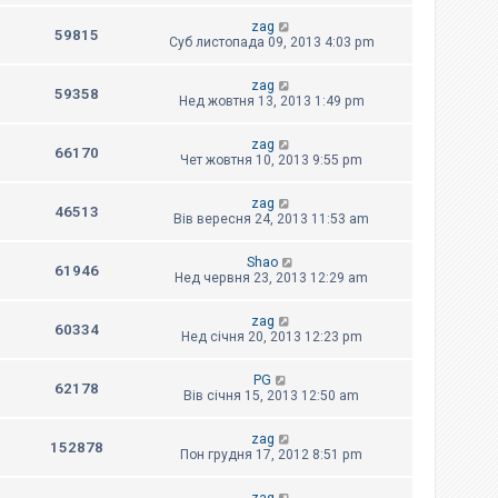
zag
59815
Суб листопада 09, 2013 4:03 pm
zag
59358
Нед жовтня 13, 2013 1:49 pm
zag
66170
Чет жовтня 10, 2013 9:55 pm
zag
46513
Вів вересня 24, 2013 11:53 am
Shao
61946
Нед червня 23, 2013 12:29 am
zag
60334
Нед січня 20, 2013 12:23 pm
PG
62178
Вів січня 15, 2013 12:50 am
zag
152878
Пон грудня 17, 2012 8:51 pm