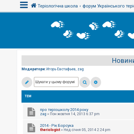
Теріологічна школа
форум Українського тері
В
х
і
д
Новини
Р
е
є
Модератори:
Игорь Евстафьев
,
zag
с
т
р
а
ц
і
ТЕМ
я
про теріошколу 2014 року
Т
zag
»
Пон жовтня 14, 2013 6:37 pm
е
м
2014 - Рік Борсука
и
б
theriologist
»
Нед січня 05, 2014 2:24 pm