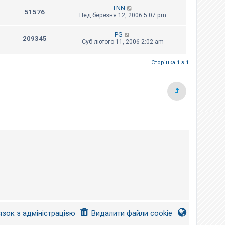
TNN
51576
Нед березня 12, 2006 5:07 pm
PG
209345
Суб лютого 11, 2006 2:02 am
Сторінка
1
з
1
язок з адміністрацією
Видалити файли cookie