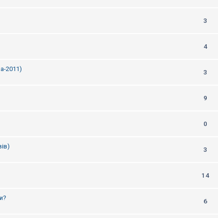
3
4
а-2011)
3
9
0
ів)
3
14
ти?
6