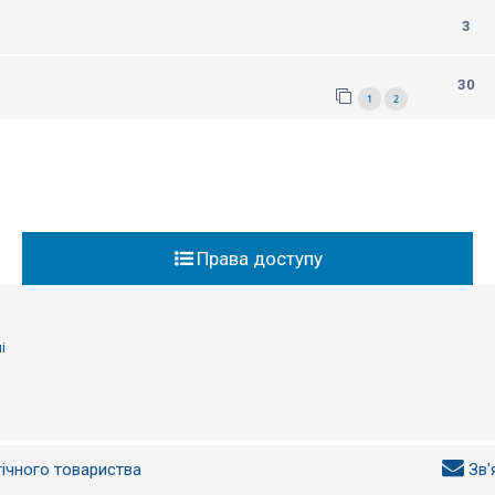
3
30
1
2
Права доступу
і
гічного товариства
Зв'