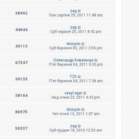
zag
38992
Пон серпня 29, 2011 11:48 am
zag
44644
Суб червня 25, 2011 8:42 pm
otocyon
43113
Суб березня 05, 2011 2:55 pm
Олександр Ковальчук
67247
П'ят березня 04, 2011 9:20 pm
TZh
30133
П'ят березня 04, 2011 7:38 am
vasyl eger
38164
Нед січня 23, 2011 4:33 pm
otocyon
86975
Чет січня 13, 2011 1:07 am
zag
50337
Суб грудня 18, 2010 12:55 am