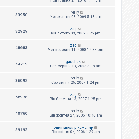
Пон травня 24, 2010 1:44 pm
FireFly
33950
Чет жовтня 08, 2009 5:18 pm
zag
32929
Вів лютого 03, 2009 3:26 pm
zag
48683
Чет вересня 11, 2008 12:34 pm
gaschak
44715
Сер серпня 13, 2008 8:38 am
FireFly
36092
Сер липня 25, 2007 1:24 pm
zag
66978
Вів березня 13, 2007 1:25 pm
FireFly
40760
Вів жовтня 24, 2006 10:46 am
один школяр-кажаняр
39193
Вів квітня 04, 2006 1:20 am