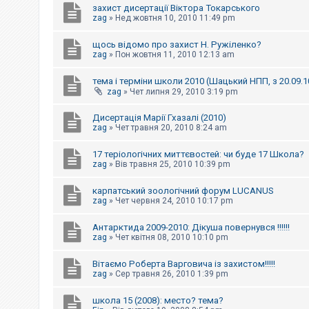
захист дисертації Віктора Токарського
zag
»
Нед жовтня 10, 2010 11:49 pm
щось відомо про захист Н. Ружіленко?
zag
»
Пон жовтня 11, 2010 12:13 am
тема і терміни школи 2010 (Шацький НПП, з 20.09.1
zag
»
Чет липня 29, 2010 3:19 pm
Дисертація Марії Гхазалі (2010)
zag
»
Чет травня 20, 2010 8:24 am
17 теріологічних миттєвостей: чи буде 17 Школа?
zag
»
Вів травня 25, 2010 10:39 pm
карпатський зоологічний форум LUCANUS
zag
»
Чет червня 24, 2010 10:17 pm
Антарктида 2009-2010: Дікуша повернувся !!!!!!
zag
»
Чет квітня 08, 2010 10:10 pm
Вітаємо Роберта Варговича із захистом!!!!!
zag
»
Сер травня 26, 2010 1:39 pm
школа 15 (2008): место? тема?