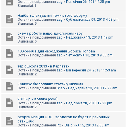
е
Останнє повідомлення
zag
«
Пон січня 06, 2014 4:25 pm
з
Відповіді:
1
в
і
Найбільш актуальні теми цього форуму
д
Останнє повідомлення
zag
«
Суб листопада 09, 2013 4:03 pm
п
Відповіді:
5
о
в
і
схема роботи нашої школи-семінару
д
Останнє повідомлення
zag
«
Нед жовтня 13, 2013 1:49 pm
е
Відповіді:
5
й
100-річчя з дня народження Бориса Попова
Останнє повідомлення
zag
«
Чет жовтня 10, 2013 9:55 pm
А
к
теріошкола 2013 - в Карпатах
т
Останнє повідомлення
zag
«
Вів вересня 24, 2013 11:53 am
и
Відповіді:
2
в
н
і
Конкурс біологічних статей у Вікіпедії
т
Останнє повідомлення
Shao
«
Нед червня 23, 2013 12:29 am
е
м
и
2013 - рік вовчка (соні)
Останнє повідомлення
zag
«
Нед січня 20, 2013 12:23 pm
Відповіді:
7
П
реорганизация СЭС - зоологов не будет в районных
о
станциях
ш
Останнє повідомлення
PG
«
Вів січня 15, 2013 12:50 am
у