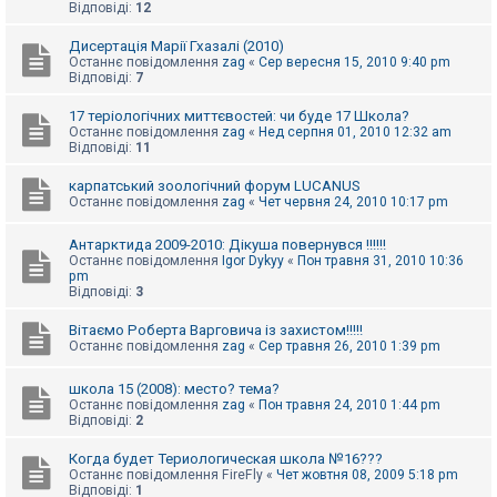
Відповіді:
12
Дисертація Марії Гхазалі (2010)
Останнє повідомлення
zag
«
Сер вересня 15, 2010 9:40 pm
Відповіді:
7
17 теріологічних миттєвостей: чи буде 17 Школа?
Останнє повідомлення
zag
«
Нед серпня 01, 2010 12:32 am
Відповіді:
11
карпатський зоологічний форум LUCANUS
Останнє повідомлення
zag
«
Чет червня 24, 2010 10:17 pm
Антарктида 2009-2010: Дікуша повернувся !!!!!!
Останнє повідомлення
Igor Dykyy
«
Пон травня 31, 2010 10:36
pm
Відповіді:
3
Вітаємо Роберта Варговича із захистом!!!!!
Останнє повідомлення
zag
«
Сер травня 26, 2010 1:39 pm
школа 15 (2008): место? тема?
Останнє повідомлення
zag
«
Пон травня 24, 2010 1:44 pm
Відповіді:
2
Когда будет Териологическая школа №16???
Останнє повідомлення
FireFly
«
Чет жовтня 08, 2009 5:18 pm
Відповіді:
1