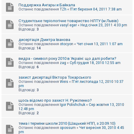
Поддержка Ангары и Байкала
Останнє повідомлення
TZh
«
П'ят березня 04, 2011 7:38 am
Студентське теріологічне товариство НЛТУ (м.Львів)
Останнє повідомлення
vasyl eger
«
Нед січня 23, 2011 4:33 pm
Відповіді:
3
дисертація Дмитра Іванова
Останнє повідомлення
otocyon
«
Чет січня 13, 2011 1:07 am
Відповіді:
14
видра - символ року 2010 в Україні: що далі робити?
Останнє повідомлення
zag
«
Суб грудня 18, 2010 12:55 am
Відповіді:
6
захист дисертації Віктора Токарського
Останнє повідомлення
Weis
«
П'ят листопада 12, 2010 10:37
pm
Відповіді:
3
щось відомо про захист Н. Ружіленко?
Останнє повідомлення
Igor Polishchuk
«
Сер жовтня 13, 2010
12:48 pm
Відповіді:
2
тема і терміни школи 2010 (Шацький НПП, з 20.09.10)
Останнє повідомлення
opossum
«
Чет вересня 30, 2010 4:45
pm