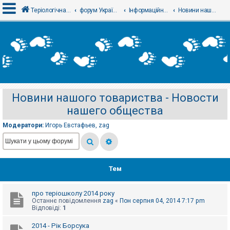
Теріологічна школа
форум Українського теріологічного товариства
Інформаційний відділ
Новини нашого товариства - Новости нашего общества
В
х
і
д
Новини нашого товариства - Новости
Р
нашего общества
е
є
с
Модератори:
Игорь Евстафьев
,
zag
т
р
а
ц
і
я
Тем
про теріошколу 2014 року
Т
Останнє повідомлення
zag
«
Пон серпня 04, 2014 7:17 pm
е
Відповіді:
1
м
и
б
2014 - Рік Борсука