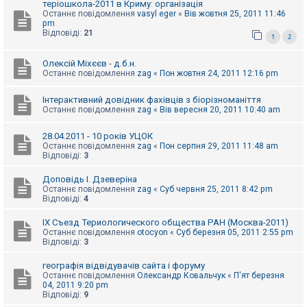
теріошкола-2011 в Криму: організація
Останнє повідомлення
vasyl eger
«
Вів жовтня 25, 2011 11:46
pm
Відповіді:
21
1
2
Олексій Міхєєв - д.б.н.
Останнє повідомлення
zag
«
Пон жовтня 24, 2011 12:16 pm
Інтерактивний довідник фахівців з біорізноманіття
Останнє повідомлення
zag
«
Вів вересня 20, 2011 10:40 am
28.04.2011 - 10 років УЦОК
Останнє повідомлення
zag
«
Пон серпня 29, 2011 11:48 am
Відповіді:
3
Доповідь І. Дзеверіна
Останнє повідомлення
zag
«
Суб червня 25, 2011 8:42 pm
Відповіді:
4
IX Съезд Териологического общества РАН (Москва-2011)
Останнє повідомлення
otocyon
«
Суб березня 05, 2011 2:55 pm
Відповіді:
3
географія відвідувачів сайта і форуму
Останнє повідомлення
Олександр Ковальчук
«
П'ят березня
04, 2011 9:20 pm
Відповіді:
9