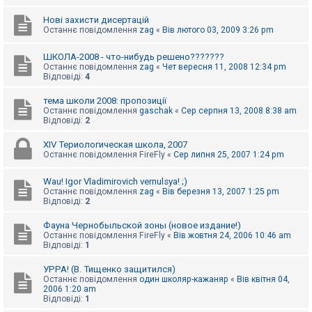
Нові захисти дисертацій
Останнє повідомлення
zag
«
Вів лютого 03, 2009 3:26 pm
ШКОЛА-2008 - что-нибудь решено???????
Останнє повідомлення
zag
«
Чет вересня 11, 2008 12:34 pm
Відповіді:
4
тема школи 2008: пропозиції
Останнє повідомлення
gaschak
«
Сер серпня 13, 2008 8:38 am
Відповіді:
2
XIV Териологическая школа, 2007
Останнє повідомлення
FireFly
«
Сер липня 25, 2007 1:24 pm
Wau! Igor Vladimirovich vernulsya! ;)
Останнє повідомлення
zag
«
Вів березня 13, 2007 1:25 pm
Відповіді:
2
Фауна Чернобыльской зоны (новое издание!)
Останнє повідомлення
FireFly
«
Вів жовтня 24, 2006 10:46 am
Відповіді:
1
УРРА! (В. Тищенко защитился)
Останнє повідомлення
один школяр-кажаняр
«
Вів квітня 04,
2006 1:20 am
Відповіді:
1