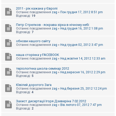
к
2011 - рік кажана у Європі
Останнє повідомлення
zag
«
Пон грудня 17, 2012 8:51 pm
Відповіді:
19
Д
о
п
Петр Стрелков - яскрава зірка в нічному небі
о
Останнє повідомлення
zag
«
Нед грудня 16, 2012 1:08 pm
м
Відповіді:
7
о
г
обнови нашого сайту
а
Останнє повідомлення
zag
«
Нед грудня 02, 2012 3:47 pm
наша сторінка у FACEBOOK
Останнє повідомлення
zag
«
Нед жовтня 14, 2012 12:33 am
теріологічна школа-семінар 2012
Останнє повідомлення
zag
«
Нед вересня 16, 2012 2:29 pm
Відповіді:
5
Ювілей дорогого Зага
Останнє повідомлення
zag
«
Нед березня 25, 2012 12:24 pm
Відповіді:
4
Захист дисертації Ігоря Дзеверіна 7.02.2012
Останнє повідомлення
zag
«
Вів лютого 07, 2012 7:47 pm
Відповіді:
2