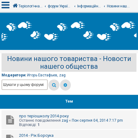
Теріологічна школа
форум Українського теріологічного товариства
Інформаційний відділ
Новини нашого товариства - Новости нашего общества
В
х
і
д
Новини нашого товариства - Новости
Р
нашего общества
е
є
с
Модератори:
Игорь Евстафьев
,
zag
т
р
а
ц
і
я
Тем
про теріошколу 2014 року
Т
Останнє повідомлення
zag
«
Пон серпня 04, 2014 7:17 pm
е
Відповіді:
1
м
и
б
2014 - Рік Борсука