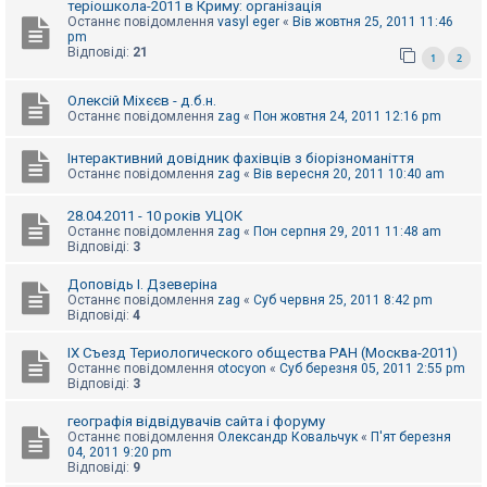
теріошкола-2011 в Криму: організація
Останнє повідомлення
vasyl eger
«
Вів жовтня 25, 2011 11:46
pm
Відповіді:
21
1
2
Олексій Міхєєв - д.б.н.
Останнє повідомлення
zag
«
Пон жовтня 24, 2011 12:16 pm
Інтерактивний довідник фахівців з біорізноманіття
Останнє повідомлення
zag
«
Вів вересня 20, 2011 10:40 am
28.04.2011 - 10 років УЦОК
Останнє повідомлення
zag
«
Пон серпня 29, 2011 11:48 am
Відповіді:
3
Доповідь І. Дзеверіна
Останнє повідомлення
zag
«
Суб червня 25, 2011 8:42 pm
Відповіді:
4
IX Съезд Териологического общества РАН (Москва-2011)
Останнє повідомлення
otocyon
«
Суб березня 05, 2011 2:55 pm
Відповіді:
3
географія відвідувачів сайта і форуму
Останнє повідомлення
Олександр Ковальчук
«
П'ят березня
04, 2011 9:20 pm
Відповіді:
9