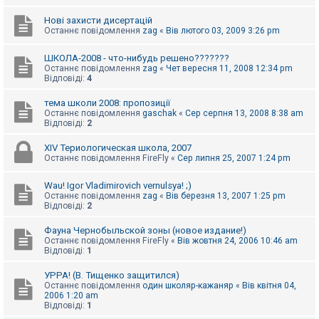
Нові захисти дисертацій
Останнє повідомлення
zag
«
Вів лютого 03, 2009 3:26 pm
ШКОЛА-2008 - что-нибудь решено???????
Останнє повідомлення
zag
«
Чет вересня 11, 2008 12:34 pm
Відповіді:
4
тема школи 2008: пропозиції
Останнє повідомлення
gaschak
«
Сер серпня 13, 2008 8:38 am
Відповіді:
2
XIV Териологическая школа, 2007
Останнє повідомлення
FireFly
«
Сер липня 25, 2007 1:24 pm
Wau! Igor Vladimirovich vernulsya! ;)
Останнє повідомлення
zag
«
Вів березня 13, 2007 1:25 pm
Відповіді:
2
Фауна Чернобыльской зоны (новое издание!)
Останнє повідомлення
FireFly
«
Вів жовтня 24, 2006 10:46 am
Відповіді:
1
УРРА! (В. Тищенко защитился)
Останнє повідомлення
один школяр-кажаняр
«
Вів квітня 04,
2006 1:20 am
Відповіді:
1