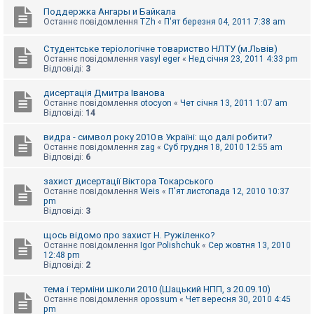
Поддержка Ангары и Байкала
Останнє повідомлення
TZh
«
П'ят березня 04, 2011 7:38 am
Студентське теріологічне товариство НЛТУ (м.Львів)
Останнє повідомлення
vasyl eger
«
Нед січня 23, 2011 4:33 pm
Відповіді:
3
дисертація Дмитра Іванова
Останнє повідомлення
otocyon
«
Чет січня 13, 2011 1:07 am
Відповіді:
14
видра - символ року 2010 в Україні: що далі робити?
Останнє повідомлення
zag
«
Суб грудня 18, 2010 12:55 am
Відповіді:
6
захист дисертації Віктора Токарського
Останнє повідомлення
Weis
«
П'ят листопада 12, 2010 10:37
pm
Відповіді:
3
щось відомо про захист Н. Ружіленко?
Останнє повідомлення
Igor Polishchuk
«
Сер жовтня 13, 2010
12:48 pm
Відповіді:
2
тема і терміни школи 2010 (Шацький НПП, з 20.09.10)
Останнє повідомлення
opossum
«
Чет вересня 30, 2010 4:45
pm