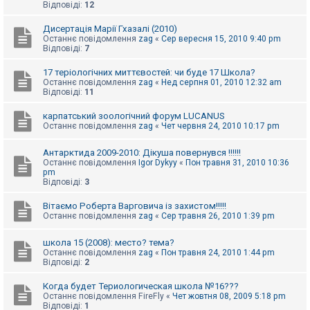
Відповіді:
12
Дисертація Марії Гхазалі (2010)
Останнє повідомлення
zag
«
Сер вересня 15, 2010 9:40 pm
Відповіді:
7
17 теріологічних миттєвостей: чи буде 17 Школа?
Останнє повідомлення
zag
«
Нед серпня 01, 2010 12:32 am
Відповіді:
11
карпатський зоологічний форум LUCANUS
Останнє повідомлення
zag
«
Чет червня 24, 2010 10:17 pm
Антарктида 2009-2010: Дікуша повернувся !!!!!!
Останнє повідомлення
Igor Dykyy
«
Пон травня 31, 2010 10:36
pm
Відповіді:
3
Вітаємо Роберта Варговича із захистом!!!!!
Останнє повідомлення
zag
«
Сер травня 26, 2010 1:39 pm
школа 15 (2008): место? тема?
Останнє повідомлення
zag
«
Пон травня 24, 2010 1:44 pm
Відповіді:
2
Когда будет Териологическая школа №16???
Останнє повідомлення
FireFly
«
Чет жовтня 08, 2009 5:18 pm
Відповіді:
1