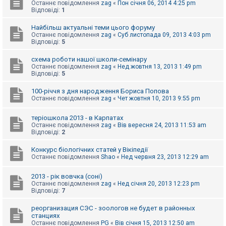
е
Останнє повідомлення
zag
«
Пон січня 06, 2014 4:25 pm
з
Відповіді:
1
в
і
Найбільш актуальні теми цього форуму
д
Останнє повідомлення
zag
«
Суб листопада 09, 2013 4:03 pm
п
Відповіді:
5
о
в
і
схема роботи нашої школи-семінару
д
Останнє повідомлення
zag
«
Нед жовтня 13, 2013 1:49 pm
е
Відповіді:
5
й
100-річчя з дня народження Бориса Попова
Останнє повідомлення
zag
«
Чет жовтня 10, 2013 9:55 pm
А
к
теріошкола 2013 - в Карпатах
т
Останнє повідомлення
zag
«
Вів вересня 24, 2013 11:53 am
и
Відповіді:
2
в
н
і
Конкурс біологічних статей у Вікіпедії
т
Останнє повідомлення
Shao
«
Нед червня 23, 2013 12:29 am
е
м
и
2013 - рік вовчка (соні)
Останнє повідомлення
zag
«
Нед січня 20, 2013 12:23 pm
Відповіді:
7
П
реорганизация СЭС - зоологов не будет в районных
о
станциях
ш
Останнє повідомлення
PG
«
Вів січня 15, 2013 12:50 am
у