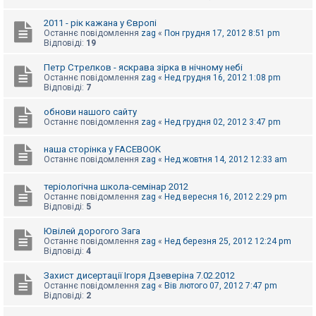
к
2011 - рік кажана у Європі
Останнє повідомлення
zag
«
Пон грудня 17, 2012 8:51 pm
Відповіді:
19
Д
о
п
Петр Стрелков - яскрава зірка в нічному небі
о
Останнє повідомлення
zag
«
Нед грудня 16, 2012 1:08 pm
м
Відповіді:
7
о
г
обнови нашого сайту
а
Останнє повідомлення
zag
«
Нед грудня 02, 2012 3:47 pm
наша сторінка у FACEBOOK
Останнє повідомлення
zag
«
Нед жовтня 14, 2012 12:33 am
теріологічна школа-семінар 2012
Останнє повідомлення
zag
«
Нед вересня 16, 2012 2:29 pm
Відповіді:
5
Ювілей дорогого Зага
Останнє повідомлення
zag
«
Нед березня 25, 2012 12:24 pm
Відповіді:
4
Захист дисертації Ігоря Дзеверіна 7.02.2012
Останнє повідомлення
zag
«
Вів лютого 07, 2012 7:47 pm
Відповіді:
2