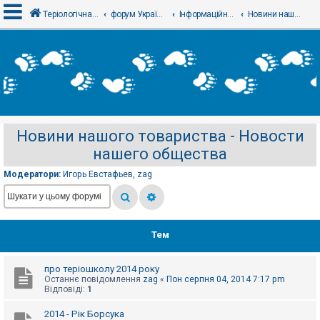
Теріологічна школа
форум Українського теріологічного товариства
Інформаційний відділ
Новини нашого товариства - Новости нашего общества
В
х
і
д
Новини нашого товариства - Новости
Р
нашего общества
е
є
с
Модератори:
Игорь Евстафьев
,
zag
т
р
а
ц
і
я
Тем
про теріошколу 2014 року
Т
Останнє повідомлення
zag
«
Пон серпня 04, 2014 7:17 pm
е
Відповіді:
1
м
и
б
2014 - Рік Борсука