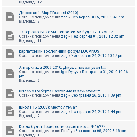
Відповіді:
12
Дисертація Марії Гхазалі (2010)
Останнє повідомлення
zag
«
Сер вересня 15, 2010 9:40 pm
Відповіді:
7
17 теріологічних миттєвостей: чи буде 17 Школа?
Останнє повідомлення
zag
«
Нед серпня 01, 2010 12:32 am
Відповіді:
11
карпатський зоологічний форум LUCANUS
Останнє повідомлення
zag
«
Чет червня 24, 2010 10:17 pm
Антарктида 2009-2010: Дікуша повернувся !!!!!!
Останнє повідомлення
Igor Dykyy
«
Пон травня 31, 2010 10:36
pm
Відповіді:
3
Вітаємо Роберта Варговича із захистом!!!!!
Останнє повідомлення
zag
«
Сер травня 26, 2010 1:39 pm
школа 15 (2008): место? тема?
Останнє повідомлення
zag
«
Пон травня 24, 2010 1:44 pm
Відповіді:
2
Когда будет Териологическая школа №16???
Останнє повідомлення
FireFly
«
Чет жовтня 08, 2009 5:18 pm
Відповіді:
1