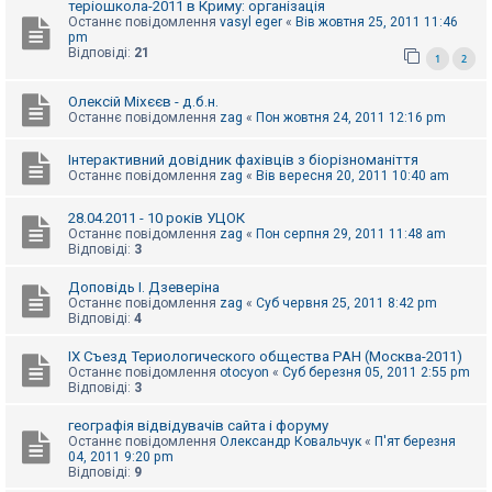
теріошкола-2011 в Криму: організація
Останнє повідомлення
vasyl eger
«
Вів жовтня 25, 2011 11:46
pm
Відповіді:
21
1
2
Олексій Міхєєв - д.б.н.
Останнє повідомлення
zag
«
Пон жовтня 24, 2011 12:16 pm
Інтерактивний довідник фахівців з біорізноманіття
Останнє повідомлення
zag
«
Вів вересня 20, 2011 10:40 am
28.04.2011 - 10 років УЦОК
Останнє повідомлення
zag
«
Пон серпня 29, 2011 11:48 am
Відповіді:
3
Доповідь І. Дзеверіна
Останнє повідомлення
zag
«
Суб червня 25, 2011 8:42 pm
Відповіді:
4
IX Съезд Териологического общества РАН (Москва-2011)
Останнє повідомлення
otocyon
«
Суб березня 05, 2011 2:55 pm
Відповіді:
3
географія відвідувачів сайта і форуму
Останнє повідомлення
Олександр Ковальчук
«
П'ят березня
04, 2011 9:20 pm
Відповіді:
9