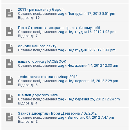
к
2011 - рік кажана у Європі
Останнє повідомлення
zag
«
Пон грудня 17, 2012 8:51 pm
Відповіді:
19
Д
о
п
Петр Стрелков - яскрава зірка в нічному небі
о
Останнє повідомлення
zag
«
Нед грудня 16, 2012 1:08 pm
м
Відповіді:
7
о
г
обнови нашого сайту
а
Останнє повідомлення
zag
«
Нед грудня 02, 2012 3:47 pm
наша сторінка у FACEBOOK
Останнє повідомлення
zag
«
Нед жовтня 14, 2012 12:33 am
теріологічна школа-семінар 2012
Останнє повідомлення
zag
«
Нед вересня 16, 2012 2:29 pm
Відповіді:
5
Ювілей дорогого Зага
Останнє повідомлення
zag
«
Нед березня 25, 2012 12:24 pm
Відповіді:
4
Захист дисертації Ігоря Дзеверіна 7.02.2012
Останнє повідомлення
zag
«
Вів лютого 07, 2012 7:47 pm
Відповіді:
2