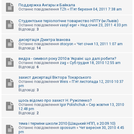
Поддержка Ангары и Байкала
Останнє повідомлення
TZh
«
П'ят березня 04, 2011 7:38 am
Студентське теріологічне товариство НЛТУ (м.Львів)
Останнє повідомлення
vasyl eger
«
Нед січня 23, 2011 4:33 pm
Відповіді:
3
дисертація Дмитра Іванова
Останнє повідомлення
otocyon
«
Чет січня 13, 2011 1:07 am
Відповіді:
14
видра - символ року 2010 в Україні: що далі робити?
Останнє повідомлення
zag
«
Суб грудня 18, 2010 12:55 am
Відповіді:
6
захист дисертації Віктора Токарського
Останнє повідомлення
Weis
«
П'ят листопада 12, 2010 10:37
pm
Відповіді:
3
щось відомо про захист Н. Ружіленко?
Останнє повідомлення
Igor Polishchuk
«
Сер жовтня 13, 2010
12:48 pm
Відповіді:
2
тема і терміни школи 2010 (Шацький НПП, з 20.09.10)
Останнє повідомлення
opossum
«
Чет вересня 30, 2010 4:45
pm