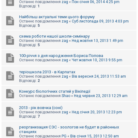
е
Останнє повідомлення
zag
«
Пон січня 06, 2014 4:25 pm
з
Відповіді:
1
в
і
Найбільш актуальні теми цього форуму
д
Останнє повідомлення
zag
«
Суб листопада 09, 2013 4:03 pm
п
Відповіді:
5
о
в
і
схема роботи нашої школи-семінару
д
Останнє повідомлення
zag
«
Нед жовтня 13, 2013 1:49 pm
е
Відповіді:
5
й
100-річчя з дня народження Бориса Попова
Останнє повідомлення
zag
«
Чет жовтня 10, 2013 9:55 pm
А
к
теріошкола 2013 - в Карпатах
т
Останнє повідомлення
zag
«
Вів вересня 24, 2013 11:53 am
и
Відповіді:
2
в
н
і
Конкурс біологічних статей у Вікіпедії
т
Останнє повідомлення
Shao
«
Нед червня 23, 2013 12:29 am
е
м
и
2013 - рік вовчка (соні)
Останнє повідомлення
zag
«
Нед січня 20, 2013 12:23 pm
Відповіді:
7
П
реорганизация СЭС - зоологов не будет в районных
о
станциях
ш
Останнє повідомлення
PG
«
Вів січня 15, 2013 12:50 am
у