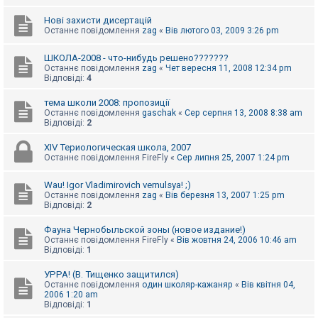
Нові захисти дисертацій
Останнє повідомлення
zag
«
Вів лютого 03, 2009 3:26 pm
ШКОЛА-2008 - что-нибудь решено???????
Останнє повідомлення
zag
«
Чет вересня 11, 2008 12:34 pm
Відповіді:
4
тема школи 2008: пропозиції
Останнє повідомлення
gaschak
«
Сер серпня 13, 2008 8:38 am
Відповіді:
2
XIV Териологическая школа, 2007
Останнє повідомлення
FireFly
«
Сер липня 25, 2007 1:24 pm
Wau! Igor Vladimirovich vernulsya! ;)
Останнє повідомлення
zag
«
Вів березня 13, 2007 1:25 pm
Відповіді:
2
Фауна Чернобыльской зоны (новое издание!)
Останнє повідомлення
FireFly
«
Вів жовтня 24, 2006 10:46 am
Відповіді:
1
УРРА! (В. Тищенко защитился)
Останнє повідомлення
один школяр-кажаняр
«
Вів квітня 04,
2006 1:20 am
Відповіді:
1