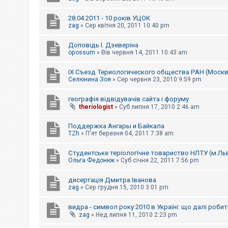
28.04.2011 - 10 років УЦОК
zag
»
Сер квітня 20, 2011 10:40 pm
Доповідь І. Дзеверіна
opossum
»
Вів червня 14, 2011 10:43 am
IX Съезд Териологического общества РАН (Москв
Селюнина Зоя
»
Сер червня 23, 2010 9:59 pm
географія відвідувачів сайта і форуму
theriologist
»
Суб липня 17, 2010 2:46 am
Поддержка Ангары и Байкала
TZh
»
П'ят березня 04, 2011 7:38 am
Студентське теріологічне товариство НЛТУ (м.Льв
Ольга Федонюк
»
Суб січня 22, 2011 7:56 pm
дисертація Дмитра Іванова
zag
»
Сер грудня 15, 2010 3:01 pm
видра - символ року 2010 в Україні: що далі роби
zag
»
Нед липня 11, 2010 2:23 pm