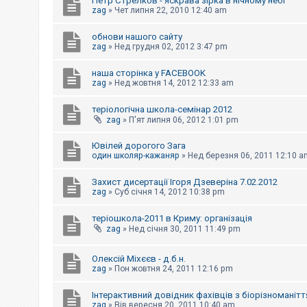
Петр Стрелков - яскрава зірка в нічному небі
к
zag
»
Чет липня 22, 2010 12:40 am
обнови нашого сайту
Д
zag
»
Нед грудня 02, 2012 3:47 pm
о
п
наша сторінка у FACEBOOK
о
zag
»
Нед жовтня 14, 2012 12:33 am
м
о
г
теріологічна школа-семінар 2012
а
zag
»
П'ят липня 06, 2012 1:01 pm
Ювілей дорогого Зага
один школяр-кажаняр
»
Нед березня 06, 2011 12:10 a
Захист дисертації Ігоря Дзеверіна 7.02.2012
zag
»
Суб січня 14, 2012 10:38 pm
теріошкола-2011 в Криму: організація
zag
»
Нед січня 30, 2011 11:49 pm
Олексій Міхєєв - д.б.н.
zag
»
Пон жовтня 24, 2011 12:16 pm
Інтерактивний довідник фахівців з біорізноманітт
zag
»
Вів вересня 20, 2011 10:40 am