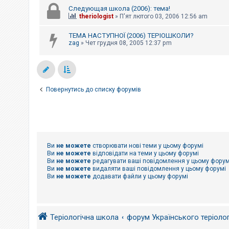
Следующая школа (2006): тема!
theriologist
»
П'ят лютого 03, 2006 12:56 am
ТЕМА НАСТУПНОЇ (2006) ТЕРІОШКОЛИ?
zag
»
Чет грудня 08, 2005 12:37 pm
Повернутись до списку форумів
Ви
не можете
створювати нові теми у цьому форумі
Ви
не можете
відповідати на теми у цьому форумі
Ви
не можете
редагувати ваші повідомлення у цьому форум
Ви
не можете
видаляти ваші повідомлення у цьому форумі
Ви
не можете
додавати файли у цьому форумі
Теріологічна школа
форум Українського теріоло