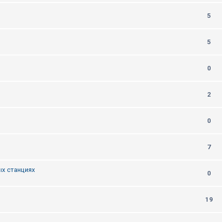
5
5
0
2
0
7
ых станциях
0
19