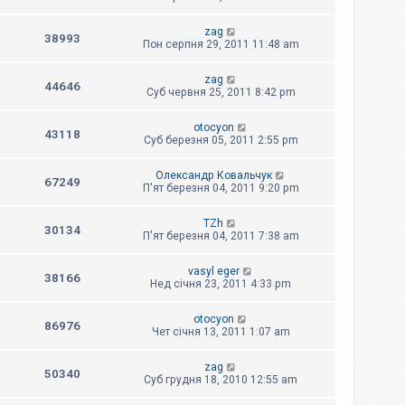
zag
38993
Пон серпня 29, 2011 11:48 am
zag
44646
Суб червня 25, 2011 8:42 pm
otocyon
43118
Суб березня 05, 2011 2:55 pm
Олександр Ковальчук
67249
П'ят березня 04, 2011 9:20 pm
TZh
30134
П'ят березня 04, 2011 7:38 am
vasyl eger
38166
Нед січня 23, 2011 4:33 pm
otocyon
86976
Чет січня 13, 2011 1:07 am
zag
50340
Суб грудня 18, 2010 12:55 am