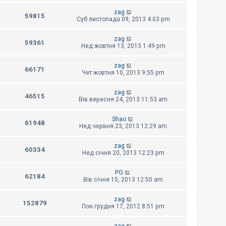
zag
59815
Суб листопада 09, 2013 4:03 pm
zag
59361
Нед жовтня 13, 2013 1:49 pm
zag
66171
Чет жовтня 10, 2013 9:55 pm
zag
46515
Вів вересня 24, 2013 11:53 am
Shao
61948
Нед червня 23, 2013 12:29 am
zag
60334
Нед січня 20, 2013 12:23 pm
PG
62184
Вів січня 15, 2013 12:50 am
zag
152879
Пон грудня 17, 2012 8:51 pm