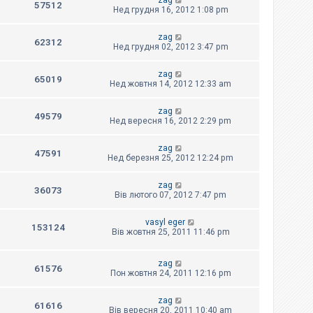
zag
57512
Нед грудня 16, 2012 1:08 pm
zag
62312
Нед грудня 02, 2012 3:47 pm
zag
65019
Нед жовтня 14, 2012 12:33 am
zag
49579
Нед вересня 16, 2012 2:29 pm
zag
47591
Нед березня 25, 2012 12:24 pm
zag
36073
Вів лютого 07, 2012 7:47 pm
vasyl eger
153124
Вів жовтня 25, 2011 11:46 pm
zag
61576
Пон жовтня 24, 2011 12:16 pm
zag
61616
Вів вересня 20, 2011 10:40 am