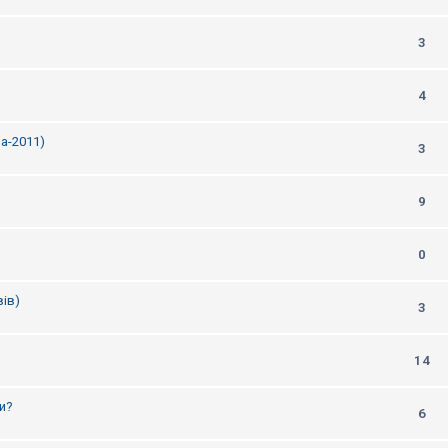
3
4
а-2011)
3
9
0
ів)
3
14
ти?
6