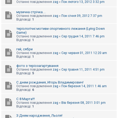
Останнє повідомлення
zag
«
Пон лютого 13, 2012 3:32 pm
к
музична стрічка....
Останнє повідомлення
zag
«
Пон січня 09, 2012 7:37 pm
Д
Відповіді:
1
о
п
теріологічні мотиви спортивного лежання (Lying Down
о
м
Game)
о
Останнє повідомлення
zag
«
Сер грудня 14, 2011 7:46 pm
г
Відповіді:
1
а
гей, сябри
Останнє повідомлення
zag
«
Сер червня 01, 2011 12:20 am
Відповіді:
1
фото з теріозагартування
Останнє повідомлення
zag
«
Сер травня 11, 2011 4:51 pm
Відповіді:
5
С днем рождения, Игорь Владимирович!
Останнє повідомлення
zag
«
Пон березня 14, 2011 1:46 am
Відповіді:
6
С 8 Марта!!!
Останнє повідомлення
zag
«
Вів березня 08, 2011 3:01 pm
Відповіді:
1
З Днем народження, Льоля!