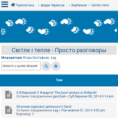
Теріологічна школа
форум Українського теріологічного товариства
Вербальне
Світле і тепле - Просто разговоры
В
х
і
д
Світле і тепле - Просто разговоры
Р
е
Модератори:
Игорь Евстафьев
,
zag
є
с
т
р
а
ц
Тем
і
я
З 8 березня! С 8 марта! The best wishes in 8 March!
Останнє повідомлення
gaschak
«
Суб березня 08, 2014 9:14 am
Т
е
30 років наукової діяльності Зага!
м
Останнє повідомлення
zag
«
Пон жовтня 07, 2013 4:55 pm
и
Відповіді:
1
б