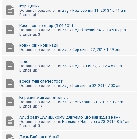
е
з
Ігор Дикий
в
Останнє повідомлення
zag
«
Нед серпня 11, 2013 10:41 am
і
Відповіді:
1
д
п
Киселюк - ювіляр (5-04-2011)
о
Останнє повідомлення
zag
«
Нед березня 24, 2013 9:02 pm
в
Відповіді:
3
і
д
е
новий рік - нові надії
й
Останнє повідомлення
zag
«
Сер січня 02, 2013 1:49 pm
сало
А
Останнє повідомлення
zag
«
Нед липня 22, 2012 4:59 am
к
Відповіді:
1
т
и
всесвітній спелеотост
в
Останнє повідомлення
zag
«
Пон липня 02, 2012 7:03 am
н
і
т
Березинский заповедник
е
Останнє повідомлення
zag
«
Чет червня 21, 2012 2:12 pm
м
Відповіді:
17
и
Альфреду Дулицькому: дякуємо, що завжди з нами
Останнє повідомлення
Бегемот
«
Чет лютого 23, 2012 8:57 am
П
Відповіді:
3
о
ш
День Бабака в Україні
у