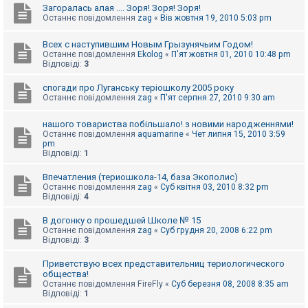
Загоралась алая .... Зоря! Зоря! Зоря!
Останнє повідомлення
zag
«
Вів жовтня 19, 2010 5:03 pm
Всех с наступившим Новым Грызунячьим Годом!
Останнє повідомлення
Ekolog
«
П'ят жовтня 01, 2010 10:48 pm
Відповіді:
3
спогади про Луганську теріошколу 2005 року
Останнє повідомлення
zag
«
П'ят серпня 27, 2010 9:30 am
нашого товариства побільшало! з новими народженнями!
Останнє повідомлення
aquamarine
«
Чет липня 15, 2010 3:59
pm
Відповіді:
1
Впечатления (териошкола-14, база Экополис)
Останнє повідомлення
zag
«
Суб квітня 03, 2010 8:32 pm
Відповіді:
4
В догонку о прошедшей Школе № 15
Останнє повідомлення
zag
«
Суб грудня 20, 2008 6:22 pm
Відповіді:
3
Приветствую всех представительниц териологического
общества!
Останнє повідомлення
FireFly
«
Суб березня 08, 2008 8:35 am
Відповіді:
1