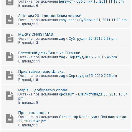
Останнє повідомлення
Бегемот
«
Суб січня 15, 2011 11:18 pm
Відповіді:
6
З Новим 2011 зоологічним роком!
Останнє повідомлення
vasyl eger
«
Суб січня 01, 2011 11:29 am
Відповіді:
1
MERRY CHRISTMAS
Останнє повідомлення
zag
«
Суб грудня 25, 2010 5:28 pm
Відповіді:
3
Всесвітній день Тищенка! Вітання!
Останнє повідомлення
zag
«
Сер грудня 15, 2010 6:46 pm
Відповіді:
11
Привітаймо теріо-Шпака!
Останнє повідомлення
zag
«
Сер грудня 15, 2010 2:25 pm
Відповіді:
8
марія .... добираємо слова
Останнє повідомлення
opossum
«
Вів листопада 30, 2010 10:54
pm
Відповіді:
5
Про школяров :)
Останнє повідомлення
Олександр Ковальчук
«
Пон листопада
22, 2010 5:46 pm
Відповіді:
1