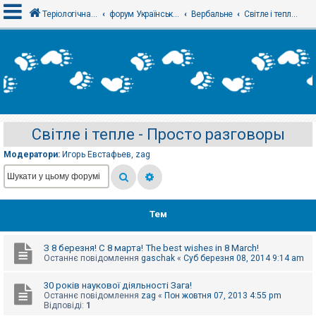
Теріологічна школа
форум Українського теріологічного товариства
Вербальне
Світле і тепле - Просто разговоры
В
х
і
д
Світле і тепле - Просто разговоры
Р
е
Модератори:
Игорь Евстафьев
,
zag
є
с
т
р
а
ц
Тем
і
я
З 8 березня! С 8 марта! The best wishes in 8 March!
Останнє повідомлення
gaschak
«
Суб березня 08, 2014 9:14 am
Т
е
30 років наукової діяльності Зага!
м
Останнє повідомлення
zag
«
Пон жовтня 07, 2013 4:55 pm
и
Відповіді:
1
б