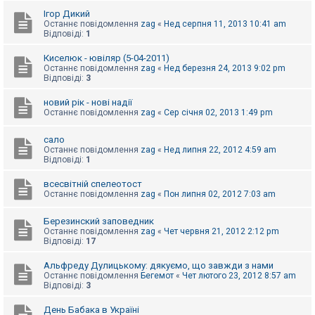
е
з
Ігор Дикий
в
Останнє повідомлення
zag
«
Нед серпня 11, 2013 10:41 am
і
Відповіді:
1
д
п
Киселюк - ювіляр (5-04-2011)
о
Останнє повідомлення
zag
«
Нед березня 24, 2013 9:02 pm
в
Відповіді:
3
і
д
е
новий рік - нові надії
й
Останнє повідомлення
zag
«
Сер січня 02, 2013 1:49 pm
сало
А
Останнє повідомлення
zag
«
Нед липня 22, 2012 4:59 am
к
Відповіді:
1
т
и
всесвітній спелеотост
в
Останнє повідомлення
zag
«
Пон липня 02, 2012 7:03 am
н
і
т
Березинский заповедник
е
Останнє повідомлення
zag
«
Чет червня 21, 2012 2:12 pm
м
Відповіді:
17
и
Альфреду Дулицькому: дякуємо, що завжди з нами
Останнє повідомлення
Бегемот
«
Чет лютого 23, 2012 8:57 am
П
Відповіді:
3
о
ш
День Бабака в Україні
у