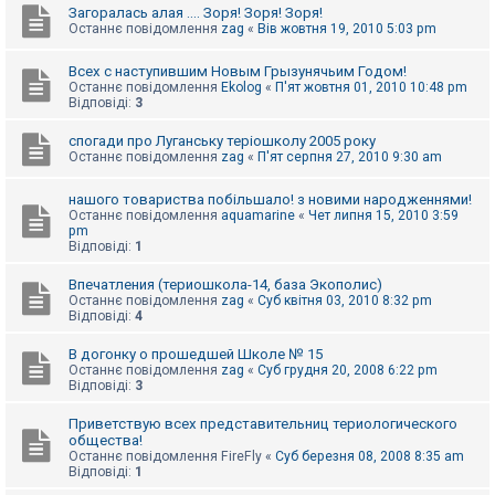
Загоралась алая .... Зоря! Зоря! Зоря!
Останнє повідомлення
zag
«
Вів жовтня 19, 2010 5:03 pm
Всех с наступившим Новым Грызунячьим Годом!
Останнє повідомлення
Ekolog
«
П'ят жовтня 01, 2010 10:48 pm
Відповіді:
3
спогади про Луганську теріошколу 2005 року
Останнє повідомлення
zag
«
П'ят серпня 27, 2010 9:30 am
нашого товариства побільшало! з новими народженнями!
Останнє повідомлення
aquamarine
«
Чет липня 15, 2010 3:59
pm
Відповіді:
1
Впечатления (териошкола-14, база Экополис)
Останнє повідомлення
zag
«
Суб квітня 03, 2010 8:32 pm
Відповіді:
4
В догонку о прошедшей Школе № 15
Останнє повідомлення
zag
«
Суб грудня 20, 2008 6:22 pm
Відповіді:
3
Приветствую всех представительниц териологического
общества!
Останнє повідомлення
FireFly
«
Суб березня 08, 2008 8:35 am
Відповіді:
1