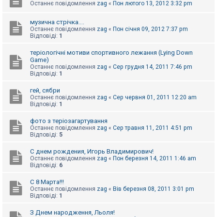
Останнє повідомлення
zag
«
Пон лютого 13, 2012 3:32 pm
к
музична стрічка....
Останнє повідомлення
zag
«
Пон січня 09, 2012 7:37 pm
Д
Відповіді:
1
о
п
теріологічні мотиви спортивного лежання (Lying Down
о
м
Game)
о
Останнє повідомлення
zag
«
Сер грудня 14, 2011 7:46 pm
г
Відповіді:
1
а
гей, сябри
Останнє повідомлення
zag
«
Сер червня 01, 2011 12:20 am
Відповіді:
1
фото з теріозагартування
Останнє повідомлення
zag
«
Сер травня 11, 2011 4:51 pm
Відповіді:
5
С днем рождения, Игорь Владимирович!
Останнє повідомлення
zag
«
Пон березня 14, 2011 1:46 am
Відповіді:
6
С 8 Марта!!!
Останнє повідомлення
zag
«
Вів березня 08, 2011 3:01 pm
Відповіді:
1
З Днем народження, Льоля!