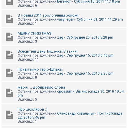
Останнє повідомлення
Бегемот
«
Суб січня 15, 2011 11:18 pm
Відповіді:
6
З Новим 2011 зоологічним роком!
Останнє повідомлення
vasyl eger
«
Суб січня 01, 2011 11:29 am
Відповіді:
1
MERRY CHRISTMAS
Останнє повідомлення
zag
«
Суб грудня 25, 2010 5:28 pm
Відповіді:
3
Всесвітній день Тищенка! Вітання!
Останнє повідомлення
zag
«
Сер грудня 15, 2010 6:46 pm
Відповіді:
11
Привітаймо теріо-Шпака!
Останнє повідомлення
zag
«
Сер грудня 15, 2010 2:25 pm
Відповіді:
8
марія .... добираємо слова
Останнє повідомлення
opossum
«
Вів листопада 30, 2010 10:54
pm
Відповіді:
5
Про школяров :)
Останнє повідомлення
Олександр Ковальчук
«
Пон листопада
22, 2010 5:46 pm
Відповіді:
1