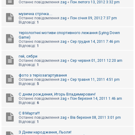
Останнє повідомлення
zag
«
Пон лютого 13, 2012 3:32 pm
к
музична стрічка....
Останнє повідомлення
zag
«
Пон січня 09, 2012 7:37 pm
Д
Відповіді:
1
о
п
теріологічні мотиви спортивного лежання (Lying Down
о
м
Game)
о
Останнє повідомлення
zag
«
Сер грудня 14, 2011 7:46 pm
г
Відповіді:
1
а
гей, сябри
Останнє повідомлення
zag
«
Сер червня 01, 2011 12:20 am
Відповіді:
1
фото з теріозагартування
Останнє повідомлення
zag
«
Сер травня 11, 2011 4:51 pm
Відповіді:
5
С днем рождения, Игорь Владимирович!
Останнє повідомлення
zag
«
Пон березня 14, 2011 1:46 am
Відповіді:
6
С 8 Марта!!!
Останнє повідомлення
zag
«
Вів березня 08, 2011 3:01 pm
Відповіді:
1
З Днем народження, Льоля!