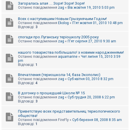
Загоралась алая .... Зоря! Зоря! Зоря!
Останнє повідомлення
zag
«
Вів жовтня 19, 2010 5:03 pm
Всех с наступившим Новым Грызунячьим Годом!
Останнє повідомлення
Ekolog
«
П'ят жовтня 01, 2010 10:48 pm
Відповіді:
3
спогади про Луганську теріошколу 2005 року
Останнє повідомлення
zag
«
П'ят серпня 27, 2010 9:30 am
нашого товариства побільшало! з новими народженнями!
Останнє повідомлення
aquamarine
«
Чет липня 15, 2010 3:59
pm
Відповіді:
1
Впечатления (териошкола-14, база Экополис)
Останнє повідомлення
zag
«
Суб квітня 03, 2010 8:32 pm
Відповіді:
4
В догонку о прошедшей Школе № 15
Останнє повідомлення
zag
«
Суб грудня 20, 2008 6:22 pm
Відповіді:
3
Приветствую всех представительниц териологического
общества!
Останнє повідомлення
FireFly
«
Суб березня 08, 2008 8:35 am
Відповіді:
1