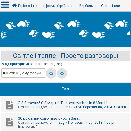
Теріологічна школа
форум Українського теріологічного товариства
Вербальне
Світле і тепле - Просто разговоры
В
х
і
д
Світле і тепле - Просто разговоры
Р
е
Модератори:
Игорь Евстафьев
,
zag
є
с
т
р
а
ц
Тем
і
я
З 8 березня! С 8 марта! The best wishes in 8 March!
Останнє повідомлення
gaschak
«
Суб березня 08, 2014 9:14 am
Т
е
30 років наукової діяльності Зага!
м
Останнє повідомлення
zag
«
Пон жовтня 07, 2013 4:55 pm
и
Відповіді:
1
б