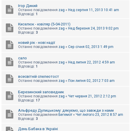
е
з
Ігор Дикий
в
Останнє повідомлення
zag
«
Нед серпня 11, 2013 10:41 am
і
Відповіді:
1
д
п
Киселюк - ювіляр (5-04-2011)
о
Останнє повідомлення
zag
«
Нед березня 24, 2013 9:02 pm
в
Відповіді:
3
і
д
е
новий рік - нові надії
й
Останнє повідомлення
zag
«
Сер січня 02, 2013 1:49 pm
сало
А
Останнє повідомлення
zag
«
Нед липня 22, 2012 4:59 am
к
Відповіді:
1
т
и
всесвітній спелеотост
в
Останнє повідомлення
zag
«
Пон липня 02, 2012 7:03 am
н
і
т
Березинский заповедник
е
Останнє повідомлення
zag
«
Чет червня 21, 2012 2:12 pm
м
Відповіді:
17
и
Альфреду Дулицькому: дякуємо, що завжди з нами
Останнє повідомлення
Бегемот
«
Чет лютого 23, 2012 8:57 am
П
Відповіді:
3
о
ш
День Бабака в Україні
у