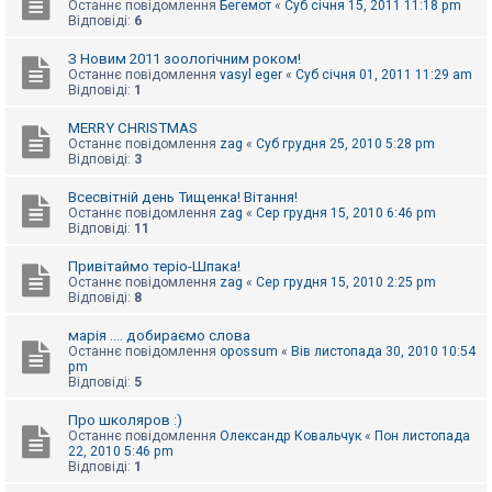
Останнє повідомлення
Бегемот
«
Суб січня 15, 2011 11:18 pm
Відповіді:
6
З Новим 2011 зоологічним роком!
Останнє повідомлення
vasyl eger
«
Суб січня 01, 2011 11:29 am
Відповіді:
1
MERRY CHRISTMAS
Останнє повідомлення
zag
«
Суб грудня 25, 2010 5:28 pm
Відповіді:
3
Всесвітній день Тищенка! Вітання!
Останнє повідомлення
zag
«
Сер грудня 15, 2010 6:46 pm
Відповіді:
11
Привітаймо теріо-Шпака!
Останнє повідомлення
zag
«
Сер грудня 15, 2010 2:25 pm
Відповіді:
8
марія .... добираємо слова
Останнє повідомлення
opossum
«
Вів листопада 30, 2010 10:54
pm
Відповіді:
5
Про школяров :)
Останнє повідомлення
Олександр Ковальчук
«
Пон листопада
22, 2010 5:46 pm
Відповіді:
1