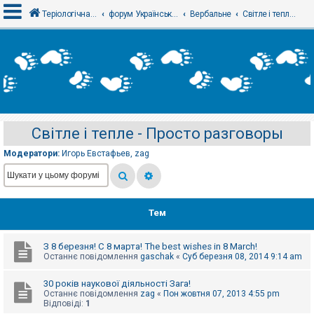
Теріологічна школа
форум Українського теріологічного товариства
Вербальне
Світле і тепле - Просто разговоры
В
х
і
д
Світле і тепле - Просто разговоры
Р
е
Модератори:
Игорь Евстафьев
,
zag
є
с
т
р
а
ц
Тем
і
я
З 8 березня! С 8 марта! The best wishes in 8 March!
Останнє повідомлення
gaschak
«
Суб березня 08, 2014 9:14 am
Т
е
30 років наукової діяльності Зага!
м
Останнє повідомлення
zag
«
Пон жовтня 07, 2013 4:55 pm
и
Відповіді:
1
б