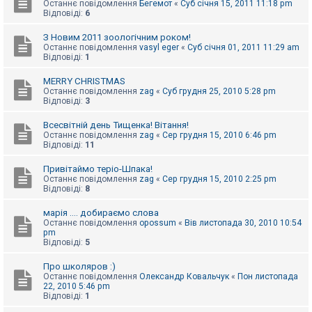
Останнє повідомлення
Бегемот
«
Суб січня 15, 2011 11:18 pm
Відповіді:
6
З Новим 2011 зоологічним роком!
Останнє повідомлення
vasyl eger
«
Суб січня 01, 2011 11:29 am
Відповіді:
1
MERRY CHRISTMAS
Останнє повідомлення
zag
«
Суб грудня 25, 2010 5:28 pm
Відповіді:
3
Всесвітній день Тищенка! Вітання!
Останнє повідомлення
zag
«
Сер грудня 15, 2010 6:46 pm
Відповіді:
11
Привітаймо теріо-Шпака!
Останнє повідомлення
zag
«
Сер грудня 15, 2010 2:25 pm
Відповіді:
8
марія .... добираємо слова
Останнє повідомлення
opossum
«
Вів листопада 30, 2010 10:54
pm
Відповіді:
5
Про школяров :)
Останнє повідомлення
Олександр Ковальчук
«
Пон листопада
22, 2010 5:46 pm
Відповіді:
1