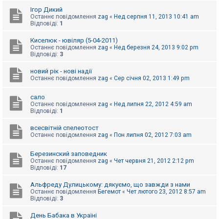
е
з
Ігор Дикий
в
Останнє повідомлення
zag
«
Нед серпня 11, 2013 10:41 am
і
Відповіді:
1
д
п
Киселюк - ювіляр (5-04-2011)
о
Останнє повідомлення
zag
«
Нед березня 24, 2013 9:02 pm
в
Відповіді:
3
і
д
е
новий рік - нові надії
й
Останнє повідомлення
zag
«
Сер січня 02, 2013 1:49 pm
сало
А
Останнє повідомлення
zag
«
Нед липня 22, 2012 4:59 am
к
Відповіді:
1
т
и
всесвітній спелеотост
в
Останнє повідомлення
zag
«
Пон липня 02, 2012 7:03 am
н
і
т
Березинский заповедник
е
Останнє повідомлення
zag
«
Чет червня 21, 2012 2:12 pm
м
Відповіді:
17
и
Альфреду Дулицькому: дякуємо, що завжди з нами
Останнє повідомлення
Бегемот
«
Чет лютого 23, 2012 8:57 am
П
Відповіді:
3
о
ш
День Бабака в Україні
у