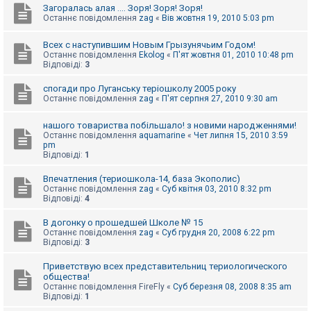
Загоралась алая .... Зоря! Зоря! Зоря!
Останнє повідомлення
zag
«
Вів жовтня 19, 2010 5:03 pm
Всех с наступившим Новым Грызунячьим Годом!
Останнє повідомлення
Ekolog
«
П'ят жовтня 01, 2010 10:48 pm
Відповіді:
3
спогади про Луганську теріошколу 2005 року
Останнє повідомлення
zag
«
П'ят серпня 27, 2010 9:30 am
нашого товариства побільшало! з новими народженнями!
Останнє повідомлення
aquamarine
«
Чет липня 15, 2010 3:59
pm
Відповіді:
1
Впечатления (териошкола-14, база Экополис)
Останнє повідомлення
zag
«
Суб квітня 03, 2010 8:32 pm
Відповіді:
4
В догонку о прошедшей Школе № 15
Останнє повідомлення
zag
«
Суб грудня 20, 2008 6:22 pm
Відповіді:
3
Приветствую всех представительниц териологического
общества!
Останнє повідомлення
FireFly
«
Суб березня 08, 2008 8:35 am
Відповіді:
1