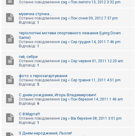
Останнє повідомлення
zag
«
Пон лютого 13, 2012 3:32 pm
к
музична стрічка....
Останнє повідомлення
zag
«
Пон січня 09, 2012 7:37 pm
Д
Відповіді:
1
о
п
теріологічні мотиви спортивного лежання (Lying Down
о
м
Game)
о
Останнє повідомлення
zag
«
Сер грудня 14, 2011 7:46 pm
г
Відповіді:
1
а
гей, сябри
Останнє повідомлення
zag
«
Сер червня 01, 2011 12:20 am
Відповіді:
1
фото з теріозагартування
Останнє повідомлення
zag
«
Сер травня 11, 2011 4:51 pm
Відповіді:
5
С днем рождения, Игорь Владимирович!
Останнє повідомлення
zag
«
Пон березня 14, 2011 1:46 am
Відповіді:
6
С 8 Марта!!!
Останнє повідомлення
zag
«
Вів березня 08, 2011 3:01 pm
Відповіді:
1
З Днем народження, Льоля!