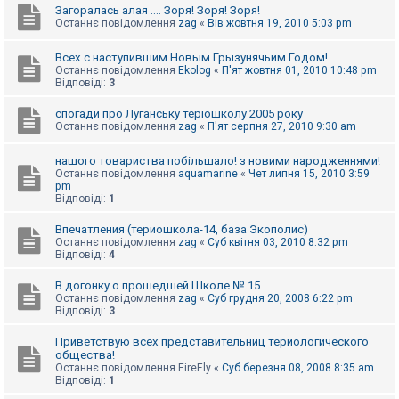
Загоралась алая .... Зоря! Зоря! Зоря!
Останнє повідомлення
zag
«
Вів жовтня 19, 2010 5:03 pm
Всех с наступившим Новым Грызунячьим Годом!
Останнє повідомлення
Ekolog
«
П'ят жовтня 01, 2010 10:48 pm
Відповіді:
3
спогади про Луганську теріошколу 2005 року
Останнє повідомлення
zag
«
П'ят серпня 27, 2010 9:30 am
нашого товариства побільшало! з новими народженнями!
Останнє повідомлення
aquamarine
«
Чет липня 15, 2010 3:59
pm
Відповіді:
1
Впечатления (териошкола-14, база Экополис)
Останнє повідомлення
zag
«
Суб квітня 03, 2010 8:32 pm
Відповіді:
4
В догонку о прошедшей Школе № 15
Останнє повідомлення
zag
«
Суб грудня 20, 2008 6:22 pm
Відповіді:
3
Приветствую всех представительниц териологического
общества!
Останнє повідомлення
FireFly
«
Суб березня 08, 2008 8:35 am
Відповіді:
1