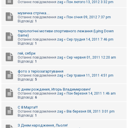
Останнє повідомлення
zag
«
Пон лютого 13, 2012 3:32 pm
к
музична стрічка....
Останнє повідомлення
zag
«
Пон січня 09, 2012 7:37 pm
Д
Відповіді:
1
о
п
теріологічні мотиви спортивного лежання (Lying Down
о
м
Game)
о
Останнє повідомлення
zag
«
Сер грудня 14, 2011 7:46 pm
г
Відповіді:
1
а
гей, сябри
Останнє повідомлення
zag
«
Сер червня 01, 2011 12:20 am
Відповіді:
1
фото з теріозагартування
Останнє повідомлення
zag
«
Сер травня 11, 2011 4:51 pm
Відповіді:
5
С днем рождения, Игорь Владимирович!
Останнє повідомлення
zag
«
Пон березня 14, 2011 1:46 am
Відповіді:
6
С 8 Марта!!!
Останнє повідомлення
zag
«
Вів березня 08, 2011 3:01 pm
Відповіді:
1
З Днем народження, Льоля!