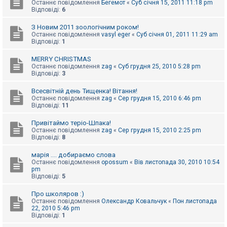
Останнє повідомлення
Бегемот
«
Суб січня 15, 2011 11:18 pm
Відповіді:
6
З Новим 2011 зоологічним роком!
Останнє повідомлення
vasyl eger
«
Суб січня 01, 2011 11:29 am
Відповіді:
1
MERRY CHRISTMAS
Останнє повідомлення
zag
«
Суб грудня 25, 2010 5:28 pm
Відповіді:
3
Всесвітній день Тищенка! Вітання!
Останнє повідомлення
zag
«
Сер грудня 15, 2010 6:46 pm
Відповіді:
11
Привітаймо теріо-Шпака!
Останнє повідомлення
zag
«
Сер грудня 15, 2010 2:25 pm
Відповіді:
8
марія .... добираємо слова
Останнє повідомлення
opossum
«
Вів листопада 30, 2010 10:54
pm
Відповіді:
5
Про школяров :)
Останнє повідомлення
Олександр Ковальчук
«
Пон листопада
22, 2010 5:46 pm
Відповіді:
1