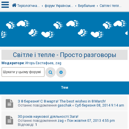
Теріологічна школа
форум Українського теріологічного товариства
Вербальне
Світле і тепле - Просто разговоры
В
х
і
д
Світле і тепле - Просто разговоры
Р
е
Модератори:
Игорь Евстафьев
,
zag
є
с
т
р
а
ц
Тем
і
я
З 8 березня! С 8 марта! The best wishes in 8 March!
Останнє повідомлення
gaschak
«
Суб березня 08, 2014 9:14 am
Т
е
30 років наукової діяльності Зага!
м
Останнє повідомлення
zag
«
Пон жовтня 07, 2013 4:55 pm
и
Відповіді:
1
б