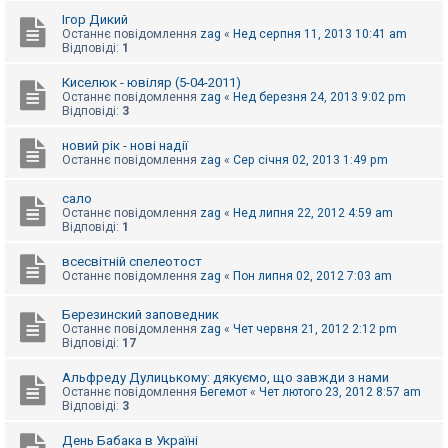
е
з
Ігор Дикий
в
Останнє повідомлення
zag
«
Нед серпня 11, 2013 10:41 am
і
Відповіді:
1
д
п
Киселюк - ювіляр (5-04-2011)
о
Останнє повідомлення
zag
«
Нед березня 24, 2013 9:02 pm
в
Відповіді:
3
і
д
е
новий рік - нові надії
й
Останнє повідомлення
zag
«
Сер січня 02, 2013 1:49 pm
сало
А
Останнє повідомлення
zag
«
Нед липня 22, 2012 4:59 am
к
Відповіді:
1
т
и
всесвітній спелеотост
в
Останнє повідомлення
zag
«
Пон липня 02, 2012 7:03 am
н
і
т
Березинский заповедник
е
Останнє повідомлення
zag
«
Чет червня 21, 2012 2:12 pm
м
Відповіді:
17
и
Альфреду Дулицькому: дякуємо, що завжди з нами
Останнє повідомлення
Бегемот
«
Чет лютого 23, 2012 8:57 am
П
Відповіді:
3
о
ш
День Бабака в Україні
у