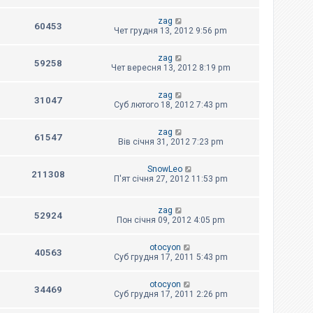
zag
60453
Чет грудня 13, 2012 9:56 pm
zag
59258
Чет вересня 13, 2012 8:19 pm
zag
31047
Суб лютого 18, 2012 7:43 pm
zag
61547
Вів січня 31, 2012 7:23 pm
SnowLeo
211308
П'ят січня 27, 2012 11:53 pm
zag
52924
Пон січня 09, 2012 4:05 pm
otocyon
40563
Суб грудня 17, 2011 5:43 pm
otocyon
34469
Суб грудня 17, 2011 2:26 pm