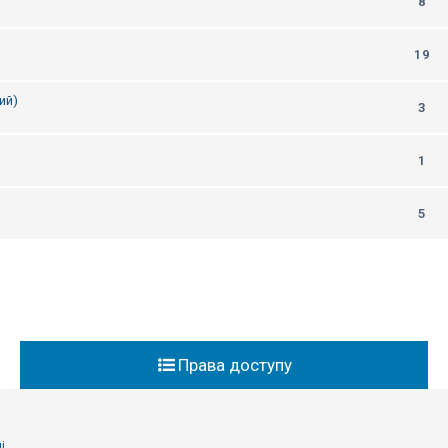
8
19
ий)
3
1
5
Права доступу
і