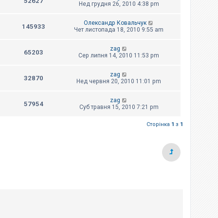
52627
Нед грудня 26, 2010 4:38 pm
Олександр Ковальчук
145933
Чет листопада 18, 2010 9:55 am
zag
65203
Сер липня 14, 2010 11:53 pm
zag
32870
Нед червня 20, 2010 11:01 pm
zag
57954
Суб травня 15, 2010 7:21 pm
Сторінка
1
з
1