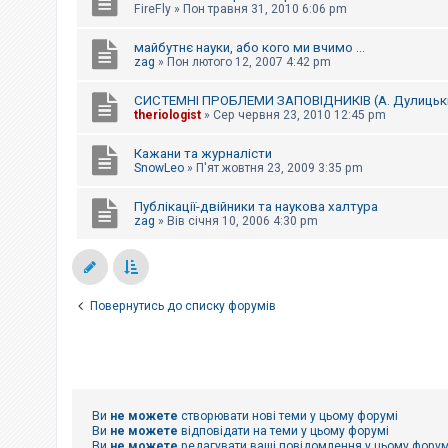
FireFly
»
Пон травня 31, 2010 6:06 pm
майбутнє науки, або кого ми вчимо ...
zag
»
Пон лютого 12, 2007 4:42 pm
СИСТЕМНІ ПРОБЛЕМИ ЗАПОВІДНИКІВ (А. Дулицьк
theriologist
»
Сер червня 23, 2010 12:45 pm
Кажани та журналісти
SnowLeo
»
П'ят жовтня 23, 2009 3:35 pm
Публікації-двійники та наукова халтура
zag
»
Вів січня 10, 2006 4:30 pm
Повернутись до списку форумів
Ви
не можете
створювати нові теми у цьому форумі
Ви
не можете
відповідати на теми у цьому форумі
Ви
не можете
редагувати ваші повідомлення у цьому форум