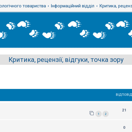
ологічного товариства
Інформаційний відділ
Критика, рецензі
Критика, рецензії, відгуки, точка зору
ВІДПОВІД
21
1
2
0