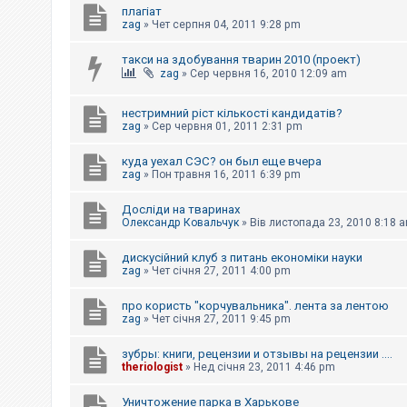
плагіат
к
zag
»
Чет серпня 04, 2011 9:28 pm
такси на здобування тварин 2010 (проект)
Д
zag
»
Сер червня 16, 2010 12:09 am
о
п
о
м
нестримний ріст кількості кандидатів?
о
zag
»
Сер червня 01, 2011 2:31 pm
г
а
куда уехал СЭС? он был еще вчера
zag
»
Пон травня 16, 2011 6:39 pm
Досліди на тваринах
Олександр Ковальчук
»
Вів листопада 23, 2010 8:18 
дискусійний клуб з питань економіки науки
zag
»
Чет січня 27, 2011 4:00 pm
про користь "корчувальника". лента за лентою
zag
»
Чет січня 27, 2011 9:45 pm
зубры: книги, рецензии и отзывы на рецензии ....
theriologist
»
Нед січня 23, 2011 4:46 pm
Уничтожение парка в Харькове