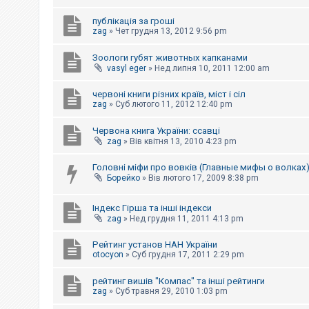
е
з
в
публікація за гроші
і
zag
»
Чет грудня 13, 2012 9:56 pm
д
п
Зоологи губят животных капканами
о
в
vasyl eger
»
Нед липня 10, 2011 12:00 am
і
д
червоні книги різних країв, міст і сіл
е
zag
»
Суб лютого 11, 2012 12:40 pm
й
Червона книга України: ссавці
zag
»
Вів квітня 13, 2010 4:23 pm
А
к
т
Головні міфи про вовків (Главные мифы о волках
и
Борейко
»
Вів лютого 17, 2009 8:38 pm
в
н
і
Індекс Гірша та інші індекси
т
zag
»
Нед грудня 11, 2011 4:13 pm
е
м
и
Рейтинг установ НАН України
otocyon
»
Суб грудня 17, 2011 2:29 pm
П
рейтинг вишів "Компас" та інші рейтинги
о
zag
»
Суб травня 29, 2010 1:03 pm
ш
у