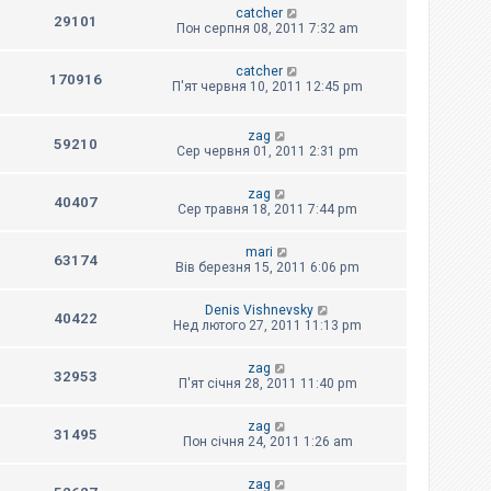
catcher
29101
Пон серпня 08, 2011 7:32 am
catcher
170916
П'ят червня 10, 2011 12:45 pm
zag
59210
Сер червня 01, 2011 2:31 pm
zag
40407
Сер травня 18, 2011 7:44 pm
mari
63174
Вів березня 15, 2011 6:06 pm
Denis Vishnevsky
40422
Нед лютого 27, 2011 11:13 pm
zag
32953
П'ят січня 28, 2011 11:40 pm
zag
31495
Пон січня 24, 2011 1:26 am
zag