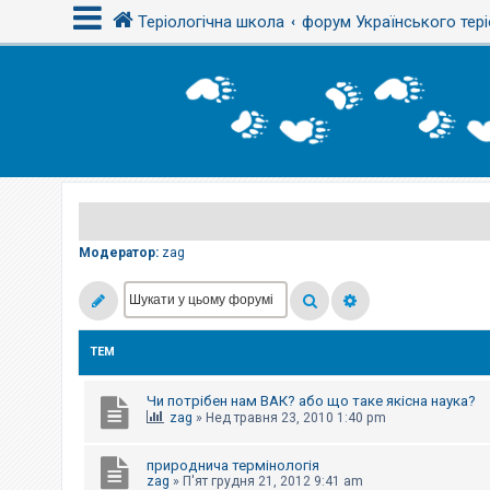
Теріологічна школа
форум Українського тері
В
х
і
д
Р
е
є
Модератор:
zag
с
т
р
а
ц
і
ТЕМ
я
Чи потрібен нам ВАК? або що таке якісна наука?
Т
zag
»
Нед травня 23, 2010 1:40 pm
е
м
и
природнича термінологія
б
zag
»
П'ят грудня 21, 2012 9:41 am