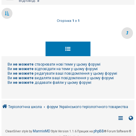
Відповіді:
5
Сторінка
1
з
1
Ви
не можете
створювати нові теми у цьому форумі
Ви
не можете
відповідати на теми у цьому форумі
Ви
не можете
редагувати ваші повідомлення у цьому форумі
Ви
не можете
видаляти ваші повідомлення у цьому форумі
Ви
не можете
додавати файли у цьому форумі
Теріологічна школа
форум Українського теріологічного товариства
MannixMD
phpBB
CleanSilver style by
Style Version 1.1.6
Працює на
® Forum Software ©