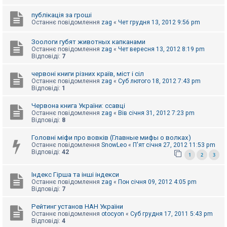
е
з
в
публікація за гроші
і
Останнє повідомлення
zag
«
Чет грудня 13, 2012 9:56 pm
д
п
Зоологи губят животных капканами
о
Останнє повідомлення
zag
«
Чет вересня 13, 2012 8:19 pm
в
Відповіді:
7
і
д
е
червоні книги різних країв, міст і сіл
й
Останнє повідомлення
zag
«
Суб лютого 18, 2012 7:43 pm
Відповіді:
1
Червона книга України: ссавці
А
к
Останнє повідомлення
zag
«
Вів січня 31, 2012 7:23 pm
т
Відповіді:
8
и
в
Головні міфи про вовків (Главные мифы о волках)
н
Останнє повідомлення
SnowLeo
«
П'ят січня 27, 2012 11:53 pm
і
Відповіді:
42
1
2
3
т
е
м
Індекс Гірша та інші індекси
и
Останнє повідомлення
zag
«
Пон січня 09, 2012 4:05 pm
Відповіді:
7
П
Рейтинг установ НАН України
о
Останнє повідомлення
otocyon
«
Суб грудня 17, 2011 5:43 pm
ш
Відповіді:
4
у