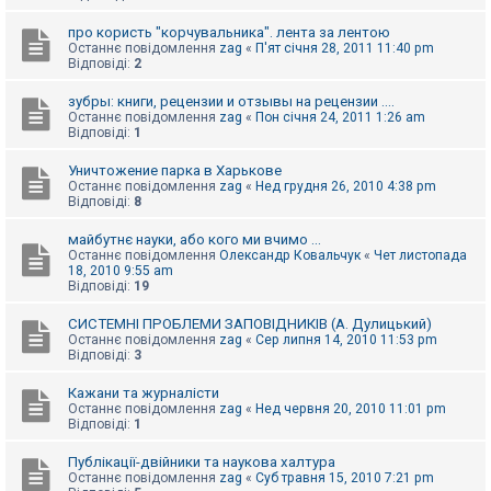
про користь "корчувальника". лента за лентою
Останнє повідомлення
zag
«
П'ят січня 28, 2011 11:40 pm
Відповіді:
2
зубры: книги, рецензии и отзывы на рецензии ....
Останнє повідомлення
zag
«
Пон січня 24, 2011 1:26 am
Відповіді:
1
Уничтожение парка в Харькове
Останнє повідомлення
zag
«
Нед грудня 26, 2010 4:38 pm
Відповіді:
8
майбутнє науки, або кого ми вчимо ...
Останнє повідомлення
Олександр Ковальчук
«
Чет листопада
18, 2010 9:55 am
Відповіді:
19
СИСТЕМНІ ПРОБЛЕМИ ЗАПОВІДНИКІВ (А. Дулицький)
Останнє повідомлення
zag
«
Сер липня 14, 2010 11:53 pm
Відповіді:
3
Кажани та журналісти
Останнє повідомлення
zag
«
Нед червня 20, 2010 11:01 pm
Відповіді:
1
Публікації-двійники та наукова халтура
Останнє повідомлення
zag
«
Суб травня 15, 2010 7:21 pm