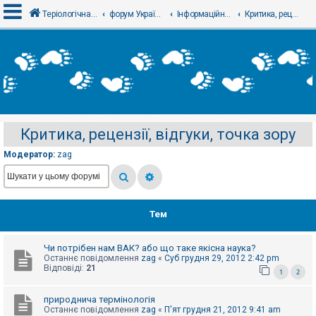
Теріологічна школа
форум Українського теріологічного товариства
Інформаційний відділ
Критика, рецензії, відгуки, точка зору
В
х
і
д
Критика, рецензії, відгуки, точка зору
Р
е
Модератор:
zag
є
с
т
р
а
ц
Тем
і
я
Чи потрібен нам ВАК? або що таке якісна наука?
Останнє повідомлення
zag
«
Суб грудня 29, 2012 2:42 pm
Т
Відповіді:
21
1
2
е
м
и
природнича термінологія
б
Останнє повідомлення
zag
«
П'ят грудня 21, 2012 9:41 am