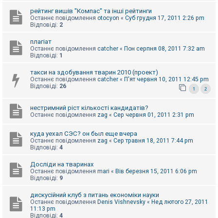
к
рейтинг вишів "Компас" та інші рейтинги
Останнє повідомлення
otocyon
«
Суб грудня 17, 2011 2:26 pm
Відповіді:
2
Д
о
плагіат
п
Останнє повідомлення
catcher
«
Пон серпня 08, 2011 7:32 am
о
Відповіді:
1
м
о
такси на здобування тварин 2010 (проект)
г
Останнє повідомлення
catcher
«
П'ят червня 10, 2011 12:45 pm
а
Відповіді:
26
1
2
нестримний ріст кількості кандидатів?
Останнє повідомлення
zag
«
Сер червня 01, 2011 2:31 pm
куда уехал СЭС? он был еще вчера
Останнє повідомлення
zag
«
Сер травня 18, 2011 7:44 pm
Відповіді:
4
Досліди на тваринах
Останнє повідомлення
mari
«
Вів березня 15, 2011 6:06 pm
Відповіді:
9
дискусійний клуб з питань економіки науки
Останнє повідомлення
Denis Vishnevsky
«
Нед лютого 27, 2011
11:13 pm
Відповіді:
4