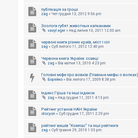
е
з
в
публікація за гроші
і
zag
»
Чет грудня 13, 2012 9:56 pm
д
п
Зоологи губят животных капканами
о
в
vasyl eger
»
Нед липня 10, 2011 12:00 am
і
д
червоні книги різних країв, міст і сіл
е
zag
»
Суб лютого 11, 2012 12:40 pm
й
Червона книга України: ссавці
zag
»
Вів квітня 13, 2010 4:23 pm
А
к
т
Головні міфи про вовків (Главные мифы о волках
и
Борейко
»
Вів лютого 17, 2009 8:38 pm
в
н
і
Індекс Гірша та інші індекси
т
zag
»
Нед грудня 11, 2011 4:13 pm
е
м
и
Рейтинг установ НАН України
otocyon
»
Суб грудня 17, 2011 2:29 pm
П
рейтинг вишів "Компас" та інші рейтинги
о
zag
»
Суб травня 29, 2010 1:03 pm
ш
у