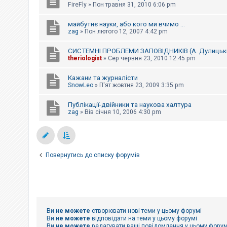
FireFly
»
Пон травня 31, 2010 6:06 pm
майбутнє науки, або кого ми вчимо ...
zag
»
Пон лютого 12, 2007 4:42 pm
СИСТЕМНІ ПРОБЛЕМИ ЗАПОВІДНИКІВ (А. Дулицьк
theriologist
»
Сер червня 23, 2010 12:45 pm
Кажани та журналісти
SnowLeo
»
П'ят жовтня 23, 2009 3:35 pm
Публікації-двійники та наукова халтура
zag
»
Вів січня 10, 2006 4:30 pm
Повернутись до списку форумів
Ви
не можете
створювати нові теми у цьому форумі
Ви
не можете
відповідати на теми у цьому форумі
Ви
не можете
редагувати ваші повідомлення у цьому форум