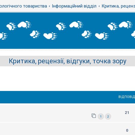
ологічного товариства
Інформаційний відділ
Критика, рецензі
Критика, рецензії, відгуки, точка зору
ВІДПОВІД
21
1
2
0