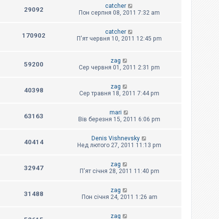
catcher
29092
Пон серпня 08, 2011 7:32 am
catcher
170902
П'ят червня 10, 2011 12:45 pm
zag
59200
Сер червня 01, 2011 2:31 pm
zag
40398
Сер травня 18, 2011 7:44 pm
mari
63163
Вів березня 15, 2011 6:06 pm
Denis Vishnevsky
40414
Нед лютого 27, 2011 11:13 pm
zag
32947
П'ят січня 28, 2011 11:40 pm
zag
31488
Пон січня 24, 2011 1:26 am
zag