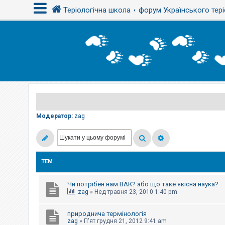
Теріологічна школа
форум Українського тері
В
х
і
д
Р
е
є
Модератор:
zag
с
т
р
а
ц
і
ТЕМ
я
Чи потрібен нам ВАК? або що таке якісна наука?
Т
zag
»
Нед травня 23, 2010 1:40 pm
е
м
и
природнича термінологія
б
zag
»
П'ят грудня 21, 2012 9:41 am