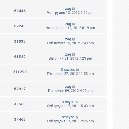
zag
60436
Чет грудня 13, 2012 9:56 pm
zag
59245
Чет вересня 13, 2012 8:19 pm
zag
31035
Суб лютого 18, 2012 7:43 pm
zag
61540
Вів січня 31, 2012 7:23 pm
SnowLeo
211293
П'ят січня 27, 2012 11:53 pm
zag
52917
Пон січня 09, 2012 4:05 pm
otocyon
40560
Суб грудня 17, 2011 5:43 pm
otocyon
34465
Суб грудня 17, 2011 2:26 pm