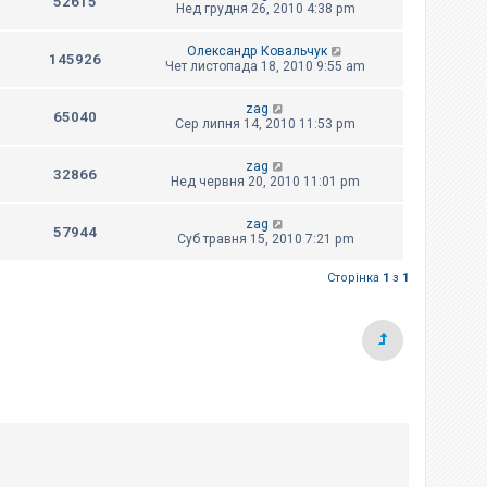
52615
Нед грудня 26, 2010 4:38 pm
Олександр Ковальчук
145926
Чет листопада 18, 2010 9:55 am
zag
65040
Сер липня 14, 2010 11:53 pm
zag
32866
Нед червня 20, 2010 11:01 pm
zag
57944
Суб травня 15, 2010 7:21 pm
Сторінка
1
з
1