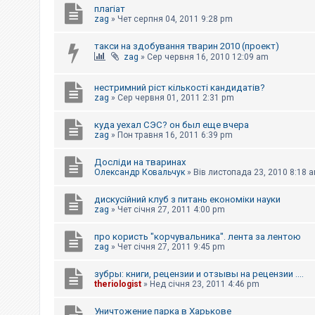
плагіат
к
zag
»
Чет серпня 04, 2011 9:28 pm
такси на здобування тварин 2010 (проект)
Д
zag
»
Сер червня 16, 2010 12:09 am
о
п
о
м
нестримний ріст кількості кандидатів?
о
zag
»
Сер червня 01, 2011 2:31 pm
г
а
куда уехал СЭС? он был еще вчера
zag
»
Пон травня 16, 2011 6:39 pm
Досліди на тваринах
Олександр Ковальчук
»
Вів листопада 23, 2010 8:18 
дискусійний клуб з питань економіки науки
zag
»
Чет січня 27, 2011 4:00 pm
про користь "корчувальника". лента за лентою
zag
»
Чет січня 27, 2011 9:45 pm
зубры: книги, рецензии и отзывы на рецензии ....
theriologist
»
Нед січня 23, 2011 4:46 pm
Уничтожение парка в Харькове