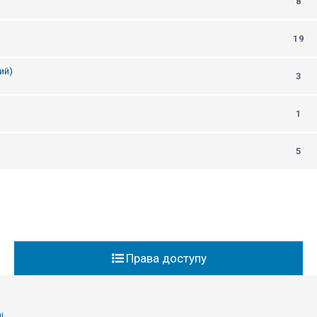
8
19
ий)
3
1
5
Права доступу
і