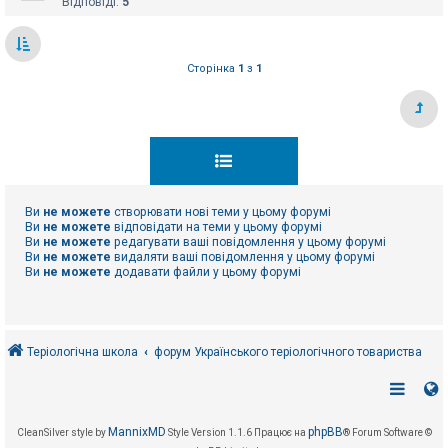
Відповіді:
5
Сторінка
1
з
1
Ви
не можете
створювати нові теми у цьому форумі
Ви
не можете
відповідати на теми у цьому форумі
Ви
не можете
редагувати ваші повідомлення у цьому форумі
Ви
не можете
видаляти ваші повідомлення у цьому форумі
Ви
не можете
додавати файли у цьому форумі
Теріологічна школа
форум Українського теріологічного товариства
MannixMD
phpBB
CleanSilver style by
Style Version 1.1.6
Працює на
® Forum Software ©