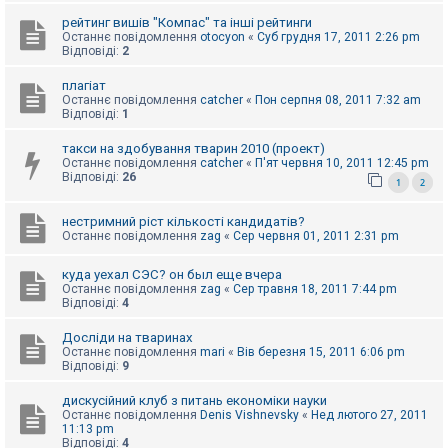
к
рейтинг вишів "Компас" та інші рейтинги
Останнє повідомлення
otocyon
«
Суб грудня 17, 2011 2:26 pm
Відповіді:
2
Д
о
плагіат
п
Останнє повідомлення
catcher
«
Пон серпня 08, 2011 7:32 am
о
Відповіді:
1
м
о
такси на здобування тварин 2010 (проект)
г
Останнє повідомлення
catcher
«
П'ят червня 10, 2011 12:45 pm
а
Відповіді:
26
1
2
нестримний ріст кількості кандидатів?
Останнє повідомлення
zag
«
Сер червня 01, 2011 2:31 pm
куда уехал СЭС? он был еще вчера
Останнє повідомлення
zag
«
Сер травня 18, 2011 7:44 pm
Відповіді:
4
Досліди на тваринах
Останнє повідомлення
mari
«
Вів березня 15, 2011 6:06 pm
Відповіді:
9
дискусійний клуб з питань економіки науки
Останнє повідомлення
Denis Vishnevsky
«
Нед лютого 27, 2011
11:13 pm
Відповіді:
4