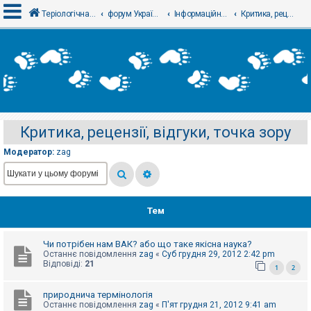
Теріологічна школа
форум Українського теріологічного товариства
Інформаційний відділ
Критика, рецензії, відгуки, точка зору
В
х
і
д
Критика, рецензії, відгуки, точка зору
Р
е
Модератор:
zag
є
с
т
р
а
ц
Тем
і
я
Чи потрібен нам ВАК? або що таке якісна наука?
Останнє повідомлення
zag
«
Суб грудня 29, 2012 2:42 pm
Т
Відповіді:
21
1
2
е
м
и
природнича термінологія
б
Останнє повідомлення
zag
«
П'ят грудня 21, 2012 9:41 am