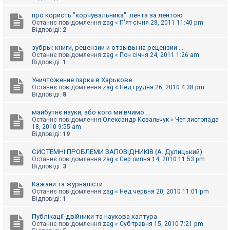
про користь "корчувальника". лента за лентою
Останнє повідомлення
zag
«
П'ят січня 28, 2011 11:40 pm
Відповіді:
2
зубры: книги, рецензии и отзывы на рецензии ....
Останнє повідомлення
zag
«
Пон січня 24, 2011 1:26 am
Відповіді:
1
Уничтожение парка в Харькове
Останнє повідомлення
zag
«
Нед грудня 26, 2010 4:38 pm
Відповіді:
8
майбутнє науки, або кого ми вчимо ...
Останнє повідомлення
Олександр Ковальчук
«
Чет листопада
18, 2010 9:55 am
Відповіді:
19
СИСТЕМНІ ПРОБЛЕМИ ЗАПОВІДНИКІВ (А. Дулицький)
Останнє повідомлення
zag
«
Сер липня 14, 2010 11:53 pm
Відповіді:
3
Кажани та журналісти
Останнє повідомлення
zag
«
Нед червня 20, 2010 11:01 pm
Відповіді:
1
Публікації-двійники та наукова халтура
Останнє повідомлення
zag
«
Суб травня 15, 2010 7:21 pm