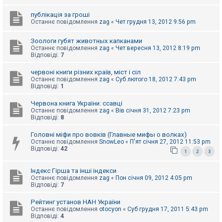
е
з
в
публікація за гроші
і
Останнє повідомлення
zag
«
Чет грудня 13, 2012 9:56 pm
д
п
Зоологи губят животных капканами
о
Останнє повідомлення
zag
«
Чет вересня 13, 2012 8:19 pm
в
Відповіді:
7
і
д
е
червоні книги різних країв, міст і сіл
й
Останнє повідомлення
zag
«
Суб лютого 18, 2012 7:43 pm
Відповіді:
1
Червона книга України: ссавці
А
к
Останнє повідомлення
zag
«
Вів січня 31, 2012 7:23 pm
т
Відповіді:
8
и
в
Головні міфи про вовків (Главные мифы о волках)
н
Останнє повідомлення
SnowLeo
«
П'ят січня 27, 2012 11:53 pm
і
Відповіді:
42
1
2
3
т
е
м
Індекс Гірша та інші індекси
и
Останнє повідомлення
zag
«
Пон січня 09, 2012 4:05 pm
Відповіді:
7
П
Рейтинг установ НАН України
о
Останнє повідомлення
otocyon
«
Суб грудня 17, 2011 5:43 pm
ш
Відповіді:
4
у