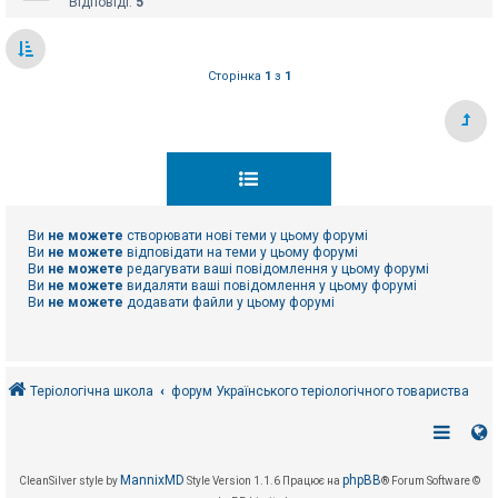
Відповіді:
5
Сторінка
1
з
1
Ви
не можете
створювати нові теми у цьому форумі
Ви
не можете
відповідати на теми у цьому форумі
Ви
не можете
редагувати ваші повідомлення у цьому форумі
Ви
не можете
видаляти ваші повідомлення у цьому форумі
Ви
не можете
додавати файли у цьому форумі
Теріологічна школа
форум Українського теріологічного товариства
MannixMD
phpBB
CleanSilver style by
Style Version 1.1.6
Працює на
® Forum Software ©