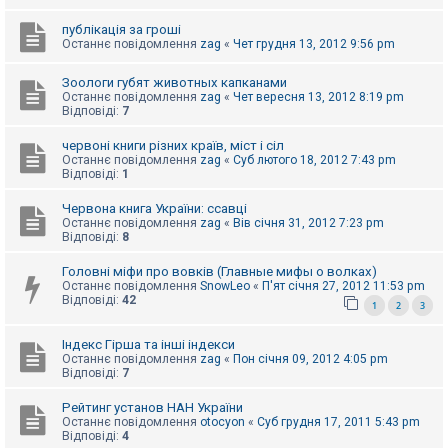
е
з
в
публікація за гроші
і
Останнє повідомлення
zag
«
Чет грудня 13, 2012 9:56 pm
д
п
Зоологи губят животных капканами
о
Останнє повідомлення
zag
«
Чет вересня 13, 2012 8:19 pm
в
Відповіді:
7
і
д
е
червоні книги різних країв, міст і сіл
й
Останнє повідомлення
zag
«
Суб лютого 18, 2012 7:43 pm
Відповіді:
1
Червона книга України: ссавці
А
к
Останнє повідомлення
zag
«
Вів січня 31, 2012 7:23 pm
т
Відповіді:
8
и
в
Головні міфи про вовків (Главные мифы о волках)
н
Останнє повідомлення
SnowLeo
«
П'ят січня 27, 2012 11:53 pm
і
Відповіді:
42
1
2
3
т
е
м
Індекс Гірша та інші індекси
и
Останнє повідомлення
zag
«
Пон січня 09, 2012 4:05 pm
Відповіді:
7
П
Рейтинг установ НАН України
о
Останнє повідомлення
otocyon
«
Суб грудня 17, 2011 5:43 pm
ш
Відповіді:
4
у