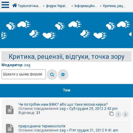
Теріологічна школа
форум Українського теріологічного товариства
Інформаційний відділ
Критика, рецензії, відгуки, точка зору
В
х
і
д
Критика, рецензії, відгуки, точка зору
Р
е
Модератор:
zag
є
с
т
р
а
ц
Тем
і
я
Чи потрібен нам ВАК? або що таке якісна наука?
Останнє повідомлення
zag
«
Суб грудня 29, 2012 2:42 pm
Т
Відповіді:
21
1
2
е
м
и
природнича термінологія
б
Останнє повідомлення
zag
«
П'ят грудня 21, 2012 9:41 am