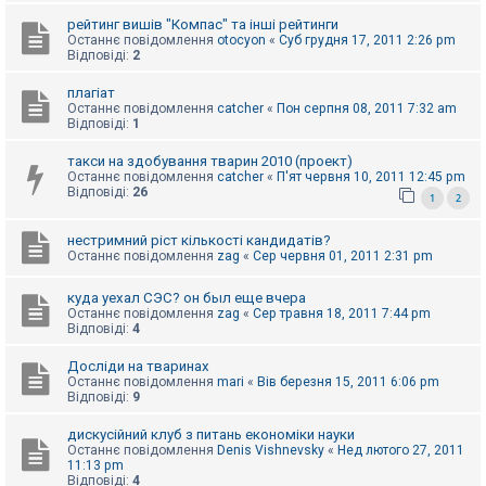
к
рейтинг вишів "Компас" та інші рейтинги
Останнє повідомлення
otocyon
«
Суб грудня 17, 2011 2:26 pm
Відповіді:
2
Д
о
плагіат
п
Останнє повідомлення
catcher
«
Пон серпня 08, 2011 7:32 am
о
Відповіді:
1
м
о
такси на здобування тварин 2010 (проект)
г
Останнє повідомлення
catcher
«
П'ят червня 10, 2011 12:45 pm
а
Відповіді:
26
1
2
нестримний ріст кількості кандидатів?
Останнє повідомлення
zag
«
Сер червня 01, 2011 2:31 pm
куда уехал СЭС? он был еще вчера
Останнє повідомлення
zag
«
Сер травня 18, 2011 7:44 pm
Відповіді:
4
Досліди на тваринах
Останнє повідомлення
mari
«
Вів березня 15, 2011 6:06 pm
Відповіді:
9
дискусійний клуб з питань економіки науки
Останнє повідомлення
Denis Vishnevsky
«
Нед лютого 27, 2011
11:13 pm
Відповіді:
4