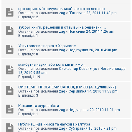
про користь "корчувальника". лента за лентою
Останнє повідомлення
zag
«
П'ят січня 28, 2011 11:40 pm
Відповіді:
2
зубры: книги, рецензии и отзывы на рецензии ....
Останнє повідомлення
zag
«
Пон січня 24, 2011 1:26 am
Відповіді:
1
Уничтожение парка в Харькове
Останнє повідомлення
zag
«
Нед грудня 26, 2010 4:38 pm
Відповіді:
8
майбутнє науки, або кого ми вчимо ...
Останнє повідомлення
Олександр Ковальчук
«
Чет листопада
18, 2010 9:55 am
Відповіді:
19
СИСТЕМНІ ПРОБЛЕМИ ЗАПОВІДНИКІВ (А. Дулицький)
Останнє повідомлення
zag
«
Сер липня 14, 2010 11:53 pm
Відповіді:
3
Кажани та журналісти
Останнє повідомлення
zag
«
Нед червня 20, 2010 11:01 pm
Відповіді:
1
Публікації-двійники та наукова халтура
Останнє повідомлення
zag
«
Суб травня 15, 2010 7:21 pm