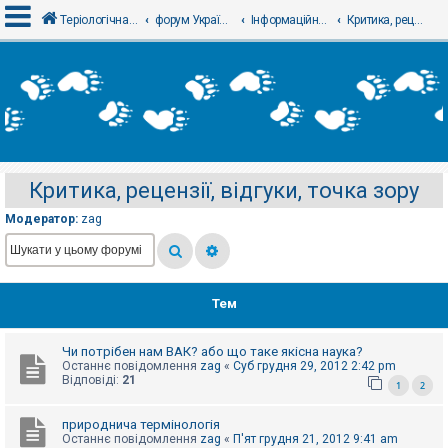
Теріологічна школа
форум Українського теріологічного товариства
Інформаційний відділ
Критика, рецензії, відгуки, точка зору
В
х
і
д
Критика, рецензії, відгуки, точка зору
Р
е
Модератор:
zag
є
с
т
р
а
ц
Тем
і
я
Чи потрібен нам ВАК? або що таке якісна наука?
Останнє повідомлення
zag
«
Суб грудня 29, 2012 2:42 pm
Т
Відповіді:
21
1
2
е
м
и
природнича термінологія
б
Останнє повідомлення
zag
«
П'ят грудня 21, 2012 9:41 am