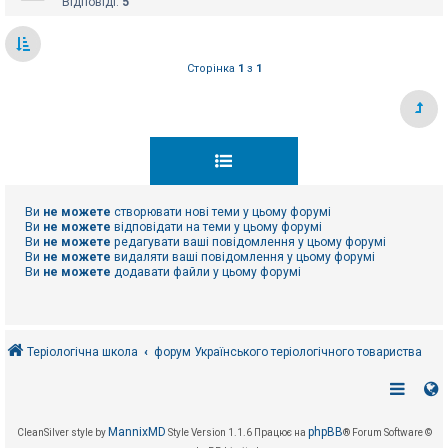
Відповіді:
5
Сторінка
1
з
1
Ви
не можете
створювати нові теми у цьому форумі
Ви
не можете
відповідати на теми у цьому форумі
Ви
не можете
редагувати ваші повідомлення у цьому форумі
Ви
не можете
видаляти ваші повідомлення у цьому форумі
Ви
не можете
додавати файли у цьому форумі
Теріологічна школа
форум Українського теріологічного товариства
MannixMD
phpBB
CleanSilver style by
Style Version 1.1.6
Працює на
® Forum Software ©