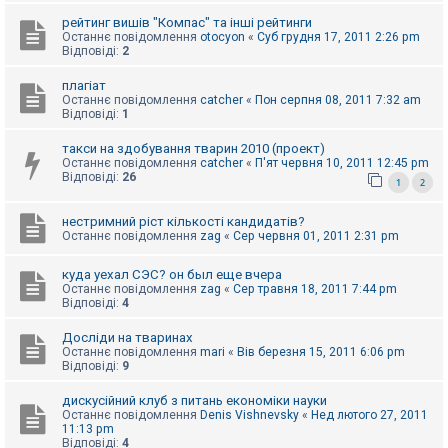
к
рейтинг вишів "Компас" та інші рейтинги
Останнє повідомлення
otocyon
«
Суб грудня 17, 2011 2:26 pm
Відповіді:
2
Д
о
плагіат
п
Останнє повідомлення
catcher
«
Пон серпня 08, 2011 7:32 am
о
Відповіді:
1
м
о
такси на здобування тварин 2010 (проект)
г
Останнє повідомлення
catcher
«
П'ят червня 10, 2011 12:45 pm
а
Відповіді:
26
1
2
нестримний ріст кількості кандидатів?
Останнє повідомлення
zag
«
Сер червня 01, 2011 2:31 pm
куда уехал СЭС? он был еще вчера
Останнє повідомлення
zag
«
Сер травня 18, 2011 7:44 pm
Відповіді:
4
Досліди на тваринах
Останнє повідомлення
mari
«
Вів березня 15, 2011 6:06 pm
Відповіді:
9
дискусійний клуб з питань економіки науки
Останнє повідомлення
Denis Vishnevsky
«
Нед лютого 27, 2011
11:13 pm
Відповіді:
4