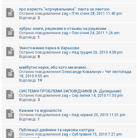
про користь "корчувальника". лента за лентою
Останнє повідомлення
zag
«
П'ят січня 28, 2011 11:40 pm
Відповіді:
2
зубры: книги, рецензии и отзывы на рецензии ....
Останнє повідомлення
zag
«
Пон січня 24, 2011 1:26 am
Відповіді:
1
Уничтожение парка в Харькове
Останнє повідомлення
zag
«
Нед грудня 26, 2010 4:38 pm
Відповіді:
8
майбутнє науки, або кого ми вчимо ...
Останнє повідомлення
Олександр Ковальчук
«
Чет листопада
18, 2010 9:55 am
Відповіді:
19
СИСТЕМНІ ПРОБЛЕМИ ЗАПОВІДНИКІВ (А. Дулицький)
Останнє повідомлення
zag
«
Сер липня 14, 2010 11:53 pm
Відповіді:
3
Кажани та журналісти
Останнє повідомлення
zag
«
Нед червня 20, 2010 11:01 pm
Відповіді:
1
Публікації-двійники та наукова халтура
Останнє повідомлення
zag
«
Суб травня 15, 2010 7:21 pm