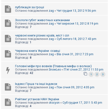
е
з
в
публікація за гроші
і
Останнє повідомлення
zag
«
Чет грудня 13, 2012 9:56 pm
д
п
Зоологи губят животных капканами
о
Останнє повідомлення
zag
«
Чет вересня 13, 2012 8:19 pm
в
Відповіді:
7
і
д
е
червоні книги різних країв, міст і сіл
й
Останнє повідомлення
zag
«
Суб лютого 18, 2012 7:43 pm
Відповіді:
1
Червона книга України: ссавці
А
к
Останнє повідомлення
zag
«
Вів січня 31, 2012 7:23 pm
т
Відповіді:
8
и
в
Головні міфи про вовків (Главные мифы о волках)
н
Останнє повідомлення
SnowLeo
«
П'ят січня 27, 2012 11:53 pm
і
Відповіді:
42
1
2
3
т
е
м
Індекс Гірша та інші індекси
и
Останнє повідомлення
zag
«
Пон січня 09, 2012 4:05 pm
Відповіді:
7
П
Рейтинг установ НАН України
о
Останнє повідомлення
otocyon
«
Суб грудня 17, 2011 5:43 pm
ш
Відповіді:
4
у