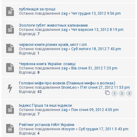
е
з
в
публікація за гроші
і
Останнє повідомлення
zag
«
Чет грудня 13, 2012 9:56 pm
д
п
Зоологи губят животных капканами
о
Останнє повідомлення
zag
«
Чет вересня 13, 2012 8:19 pm
в
Відповіді:
7
і
д
е
червоні книги різних країв, міст і сіл
й
Останнє повідомлення
zag
«
Суб лютого 18, 2012 7:43 pm
Відповіді:
1
Червона книга України: ссавці
А
к
Останнє повідомлення
zag
«
Вів січня 31, 2012 7:23 pm
т
Відповіді:
8
и
в
Головні міфи про вовків (Главные мифы о волках)
н
Останнє повідомлення
SnowLeo
«
П'ят січня 27, 2012 11:53 pm
і
Відповіді:
42
1
2
3
т
е
м
Індекс Гірша та інші індекси
и
Останнє повідомлення
zag
«
Пон січня 09, 2012 4:05 pm
Відповіді:
7
П
Рейтинг установ НАН України
о
Останнє повідомлення
otocyon
«
Суб грудня 17, 2011 5:43 pm
ш
Відповіді:
4
у