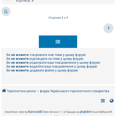
Відповіді:
5
Сторінка
1
з
1
Ви
не можете
створювати нові теми у цьому форумі
Ви
не можете
відповідати на теми у цьому форумі
Ви
не можете
редагувати ваші повідомлення у цьому форумі
Ви
не можете
видаляти ваші повідомлення у цьому форумі
Ви
не можете
додавати файли у цьому форумі
Теріологічна школа
форум Українського теріологічного товариства
MannixMD
phpBB
CleanSilver style by
Style Version 1.1.6
Працює на
® Forum Software ©