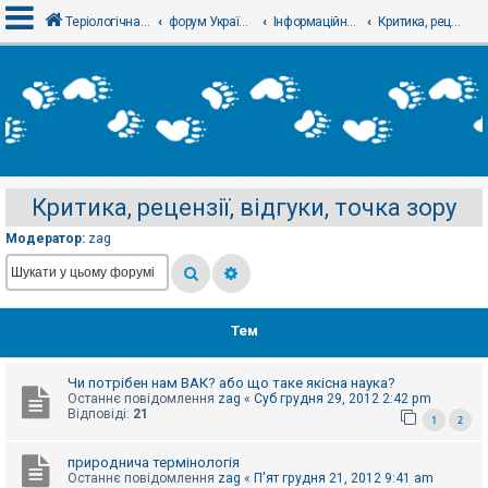
Теріологічна школа
форум Українського теріологічного товариства
Інформаційний відділ
Критика, рецензії, відгуки, точка зору
В
х
і
д
Критика, рецензії, відгуки, точка зору
Р
е
Модератор:
zag
є
с
т
р
а
ц
Тем
і
я
Чи потрібен нам ВАК? або що таке якісна наука?
Останнє повідомлення
zag
«
Суб грудня 29, 2012 2:42 pm
Т
Відповіді:
21
1
2
е
м
и
природнича термінологія
б
Останнє повідомлення
zag
«
П'ят грудня 21, 2012 9:41 am