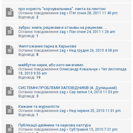
про користь "корчувальника". лента за лентою
Останнє повідомлення
zag
«
П'ят січня 28, 2011 11:40 pm
Відповіді:
2
зубры: книги, рецензии и отзывы на рецензии ....
Останнє повідомлення
zag
«
Пон січня 24, 2011 1:26 am
Відповіді:
1
Уничтожение парка в Харькове
Останнє повідомлення
zag
«
Нед грудня 26, 2010 4:38 pm
Відповіді:
8
майбутнє науки, або кого ми вчимо ...
Останнє повідомлення
Олександр Ковальчук
«
Чет листопада
18, 2010 9:55 am
Відповіді:
19
СИСТЕМНІ ПРОБЛЕМИ ЗАПОВІДНИКІВ (А. Дулицький)
Останнє повідомлення
zag
«
Сер липня 14, 2010 11:53 pm
Відповіді:
3
Кажани та журналісти
Останнє повідомлення
zag
«
Нед червня 20, 2010 11:01 pm
Відповіді:
1
Публікації-двійники та наукова халтура
Останнє повідомлення
zag
«
Суб травня 15, 2010 7:21 pm