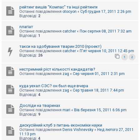
к
рейтинг вишів "Компас" та інші рейтинги
Останнє повідомлення
otocyon
«
Суб грудня 17, 2011 2:26 pm
Відповіді:
2
Д
о
плагіат
п
Останнє повідомлення
catcher
«
Пон серпня 08, 2011 7:32 am
о
Відповіді:
1
м
о
такси на здобування тварин 2010 (проект)
г
Останнє повідомлення
catcher
«
П'ят червня 10, 2011 12:45 pm
а
Відповіді:
26
1
2
нестримний ріст кількості кандидатів?
Останнє повідомлення
zag
«
Сер червня 01, 2011 2:31 pm
куда уехал СЭС? он был еще вчера
Останнє повідомлення
zag
«
Сер травня 18, 2011 7:44 pm
Відповіді:
4
Досліди на тваринах
Останнє повідомлення
mari
«
Вів березня 15, 2011 6:06 pm
Відповіді:
9
дискусійний клуб з питань економіки науки
Останнє повідомлення
Denis Vishnevsky
«
Нед лютого 27, 2011
11:13 pm
Відповіді:
4