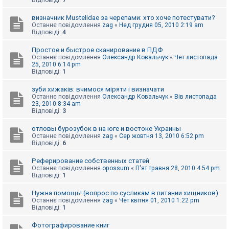
Відповіді:
7
визначник Mustelidae за черепами: хто хоче потестувати?
Останнє повідомлення
zag
«
Нед грудня 05, 2010 2:19 am
Відповіді:
4
Простое и быстрое сканирование в ПДФ
Останнє повідомлення
Олександр Ковальчук
«
Чет листопада
25, 2010 6:14 pm
Відповіді:
1
зуби хижаків: вчимося міряти і визначати
Останнє повідомлення
Олександр Ковальчук
«
Вів листопада
23, 2010 8:34 am
Відповіді:
3
отловы бурозубок в на юге и востоке Украины
Останнє повідомлення
zag
«
Сер жовтня 13, 2010 6:52 pm
Відповіді:
6
Реферирование собственных статей
Останнє повідомлення
opossum
«
П'ят травня 28, 2010 4:54 pm
Відповіді:
1
Нужна помощь! (вопрос по сусликам в питании хищников)
Останнє повідомлення
zag
«
Чет квітня 01, 2010 1:22 pm
Відповіді:
1
Фотографирование книг