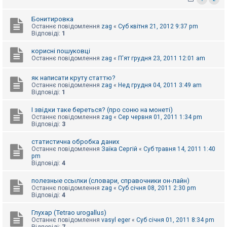
к
Бонитировка
Останнє повідомлення
zag
«
Суб квітня 21, 2012 9:37 pm
Відповіді:
1
Д
о
п
корисні пошуковці
о
Останнє повідомлення
zag
«
П'ят грудня 23, 2011 12:01 am
м
о
г
як написати круту статтю?
а
Останнє повідомлення
zag
«
Нед грудня 04, 2011 3:49 am
Відповіді:
1
І звідки таке береться? (про соню на монеті)
Останнє повідомлення
zag
«
Сер червня 01, 2011 1:34 pm
Відповіді:
3
статистична обробка даних
Останнє повідомлення
Заїка Сергій
«
Суб травня 14, 2011 1:40
pm
Відповіді:
4
полезные ссылки (словари, справочники он-лайн)
Останнє повідомлення
zag
«
Суб січня 08, 2011 2:30 pm
Відповіді:
4
Глухар (Tetrao urogallus)
Останнє повідомлення
vasyl eger
«
Суб січня 01, 2011 8:34 pm