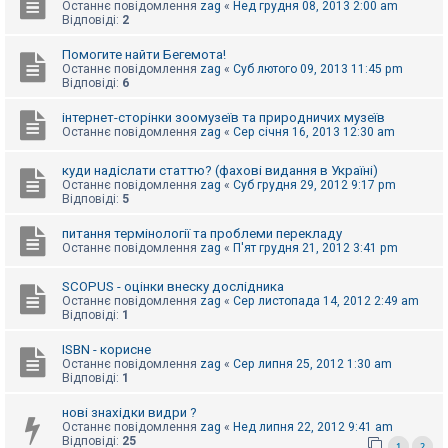
е
Останнє повідомлення
zag
«
Нед грудня 08, 2013 2:00 am
з
Відповіді:
2
в
і
Помогите найти Бегемота!
д
Останнє повідомлення
zag
«
Суб лютого 09, 2013 11:45 pm
п
Відповіді:
6
о
в
і
інтернет-сторінки зоомузеїв та природничих музеїв
д
Останнє повідомлення
zag
«
Сер січня 16, 2013 12:30 am
е
й
куди надіслати статтю? (фахові видання в Україні)
Останнє повідомлення
zag
«
Суб грудня 29, 2012 9:17 pm
Відповіді:
5
А
к
питання термінології та проблеми перекладу
т
Останнє повідомлення
zag
«
П'ят грудня 21, 2012 3:41 pm
и
в
н
SCOPUS - оцінки внеску дослідника
і
Останнє повідомлення
zag
«
Сер листопада 14, 2012 2:49 am
т
Відповіді:
1
е
м
и
ISBN - корисне
Останнє повідомлення
zag
«
Сер липня 25, 2012 1:30 am
Відповіді:
1
П
нові знахідки видри ?
о
Останнє повідомлення
zag
«
Нед липня 22, 2012 9:41 am
ш
Відповіді:
25
у
1
2