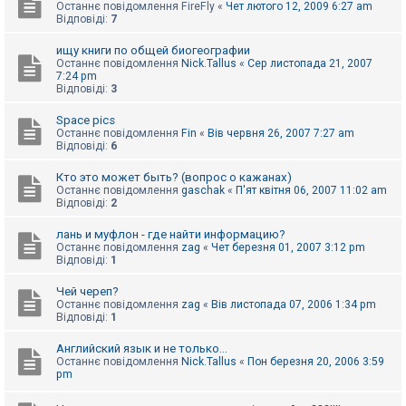
Останнє повідомлення
FireFly
«
Чет лютого 12, 2009 6:27 am
Відповіді:
7
ищу книги по общей биогеографии
Останнє повідомлення
Nick.Tallus
«
Сер листопада 21, 2007
7:24 pm
Відповіді:
3
Space pics
Останнє повідомлення
Fin
«
Вів червня 26, 2007 7:27 am
Відповіді:
6
Кто это может быть? (вопрос о кажанах)
Останнє повідомлення
gaschak
«
П'ят квітня 06, 2007 11:02 am
Відповіді:
2
лань и муфлон - где найти информацию?
Останнє повідомлення
zag
«
Чет березня 01, 2007 3:12 pm
Відповіді:
1
Чей череп?
Останнє повідомлення
zag
«
Вів листопада 07, 2006 1:34 pm
Відповіді:
1
Английский язык и не только...
Останнє повідомлення
Nick.Tallus
«
Пон березня 20, 2006 3:59
pm