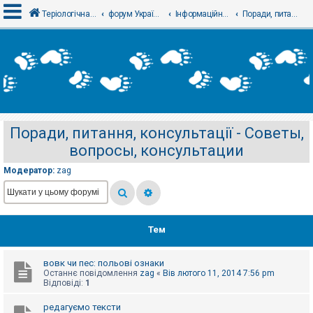
Теріологічна школа
форум Українського теріологічного товариства
Інформаційний відділ
Поради, питання, консультації - Советы, вопросы, консультации
В
х
і
д
Поради, питання, консультації - Советы,
Р
вопросы, консультации
е
є
с
Модератор:
zag
т
р
а
ц
і
я
Тем
вовк чи пес: польові ознаки
Т
Останнє повідомлення
zag
«
Вів лютого 11, 2014 7:56 pm
е
Відповіді:
1
м
и
б
редагуємо тексти