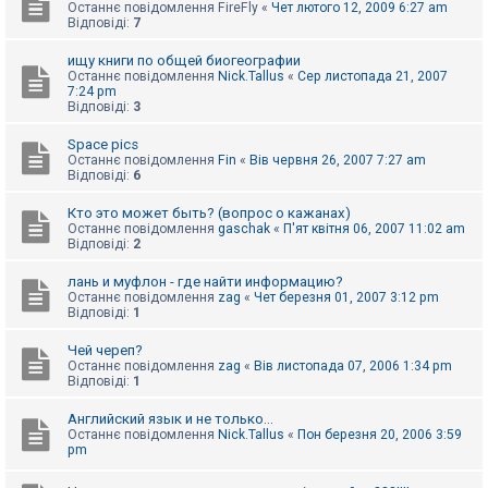
Останнє повідомлення
FireFly
«
Чет лютого 12, 2009 6:27 am
Відповіді:
7
ищу книги по общей биогеографии
Останнє повідомлення
Nick.Tallus
«
Сер листопада 21, 2007
7:24 pm
Відповіді:
3
Space pics
Останнє повідомлення
Fin
«
Вів червня 26, 2007 7:27 am
Відповіді:
6
Кто это может быть? (вопрос о кажанах)
Останнє повідомлення
gaschak
«
П'ят квітня 06, 2007 11:02 am
Відповіді:
2
лань и муфлон - где найти информацию?
Останнє повідомлення
zag
«
Чет березня 01, 2007 3:12 pm
Відповіді:
1
Чей череп?
Останнє повідомлення
zag
«
Вів листопада 07, 2006 1:34 pm
Відповіді:
1
Английский язык и не только...
Останнє повідомлення
Nick.Tallus
«
Пон березня 20, 2006 3:59
pm