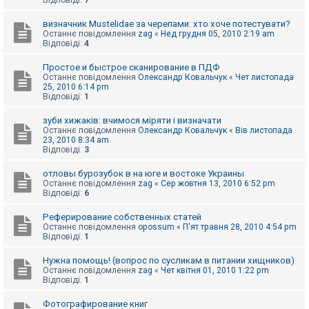
Відповіді:
7
визначник Mustelidae за черепами: хто хоче потестувати?
Останнє повідомлення
zag
«
Нед грудня 05, 2010 2:19 am
Відповіді:
4
Простое и быстрое сканирование в ПДФ
Останнє повідомлення
Олександр Ковальчук
«
Чет листопада
25, 2010 6:14 pm
Відповіді:
1
зуби хижаків: вчимося міряти і визначати
Останнє повідомлення
Олександр Ковальчук
«
Вів листопада
23, 2010 8:34 am
Відповіді:
3
отловы бурозубок в на юге и востоке Украины
Останнє повідомлення
zag
«
Сер жовтня 13, 2010 6:52 pm
Відповіді:
6
Реферирование собственных статей
Останнє повідомлення
opossum
«
П'ят травня 28, 2010 4:54 pm
Відповіді:
1
Нужна помощь! (вопрос по сусликам в питании хищников)
Останнє повідомлення
zag
«
Чет квітня 01, 2010 1:22 pm
Відповіді:
1
Фотографирование книг