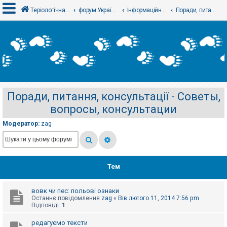
Теріологічна школа
форум Українського теріологічного товариства
Інформаційний відділ
Поради, питання, консультації - Советы, вопросы, консультации
В
х
і
д
Поради, питання, консультації - Советы,
Р
вопросы, консультации
е
є
с
Модератор:
zag
т
р
а
ц
і
я
Тем
вовк чи пес: польові ознаки
Т
Останнє повідомлення
zag
«
Вів лютого 11, 2014 7:56 pm
е
Відповіді:
1
м
и
б
редагуємо тексти