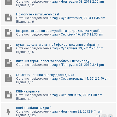
е
Останнє повідомлення
zag
«
Нед грудня 08, 2013 2:00 am
з
Відповіді:
2
в
і
Помогите найти Бегемота!
д
Останнє повідомлення
zag
«
Суб лютого 09, 2013 11:45 pm
п
Відповіді:
6
о
в
і
інтернет-сторінки зоомузеїв та природничих музеїв
д
Останнє повідомлення
zag
«
Сер січня 16, 2013 12:30 am
е
й
куди надіслати статтю? (фахові видання в Україні)
Останнє повідомлення
zag
«
Суб грудня 29, 2012 9:17 pm
Відповіді:
5
А
к
питання термінології та проблеми перекладу
т
Останнє повідомлення
zag
«
П'ят грудня 21, 2012 3:41 pm
и
в
н
SCOPUS - оцінки внеску дослідника
і
Останнє повідомлення
zag
«
Сер листопада 14, 2012 2:49 am
т
Відповіді:
1
е
м
и
ISBN - корисне
Останнє повідомлення
zag
«
Сер липня 25, 2012 1:30 am
Відповіді:
1
П
нові знахідки видри ?
о
Останнє повідомлення
zag
«
Нед липня 22, 2012 9:41 am
ш
Відповіді:
25
у
1
2