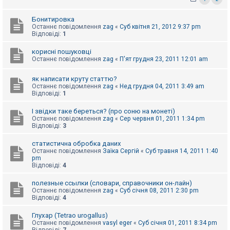
к
Бонитировка
Останнє повідомлення
zag
«
Суб квітня 21, 2012 9:37 pm
Відповіді:
1
Д
о
п
корисні пошуковці
о
Останнє повідомлення
zag
«
П'ят грудня 23, 2011 12:01 am
м
о
г
як написати круту статтю?
а
Останнє повідомлення
zag
«
Нед грудня 04, 2011 3:49 am
Відповіді:
1
І звідки таке береться? (про соню на монеті)
Останнє повідомлення
zag
«
Сер червня 01, 2011 1:34 pm
Відповіді:
3
статистична обробка даних
Останнє повідомлення
Заїка Сергій
«
Суб травня 14, 2011 1:40
pm
Відповіді:
4
полезные ссылки (словари, справочники он-лайн)
Останнє повідомлення
zag
«
Суб січня 08, 2011 2:30 pm
Відповіді:
4
Глухар (Tetrao urogallus)
Останнє повідомлення
vasyl eger
«
Суб січня 01, 2011 8:34 pm