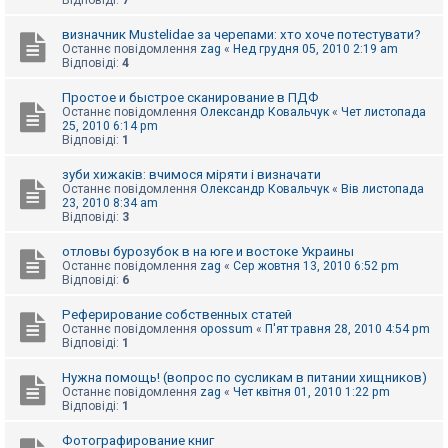
Відповіді:
7
визначник Mustelidae за черепами: хто хоче потестувати?
Останнє повідомлення
zag
«
Нед грудня 05, 2010 2:19 am
Відповіді:
4
Простое и быстрое сканирование в ПДФ
Останнє повідомлення
Олександр Ковальчук
«
Чет листопада
25, 2010 6:14 pm
Відповіді:
1
зуби хижаків: вчимося міряти і визначати
Останнє повідомлення
Олександр Ковальчук
«
Вів листопада
23, 2010 8:34 am
Відповіді:
3
отловы бурозубок в на юге и востоке Украины
Останнє повідомлення
zag
«
Сер жовтня 13, 2010 6:52 pm
Відповіді:
6
Реферирование собственных статей
Останнє повідомлення
opossum
«
П'ят травня 28, 2010 4:54 pm
Відповіді:
1
Нужна помощь! (вопрос по сусликам в питании хищников)
Останнє повідомлення
zag
«
Чет квітня 01, 2010 1:22 pm
Відповіді:
1
Фотографирование книг