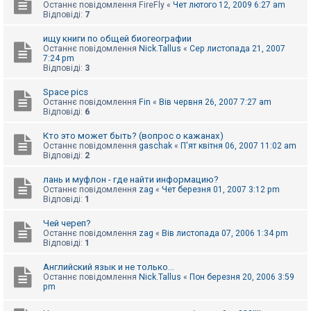
Останнє повідомлення
FireFly
«
Чет лютого 12, 2009 6:27 am
Відповіді:
7
ищу книги по общей биогеографии
Останнє повідомлення
Nick.Tallus
«
Сер листопада 21, 2007
7:24 pm
Відповіді:
3
Space pics
Останнє повідомлення
Fin
«
Вів червня 26, 2007 7:27 am
Відповіді:
6
Кто это может быть? (вопрос о кажанах)
Останнє повідомлення
gaschak
«
П'ят квітня 06, 2007 11:02 am
Відповіді:
2
лань и муфлон - где найти информацию?
Останнє повідомлення
zag
«
Чет березня 01, 2007 3:12 pm
Відповіді:
1
Чей череп?
Останнє повідомлення
zag
«
Вів листопада 07, 2006 1:34 pm
Відповіді:
1
Английский язык и не только...
Останнє повідомлення
Nick.Tallus
«
Пон березня 20, 2006 3:59
pm