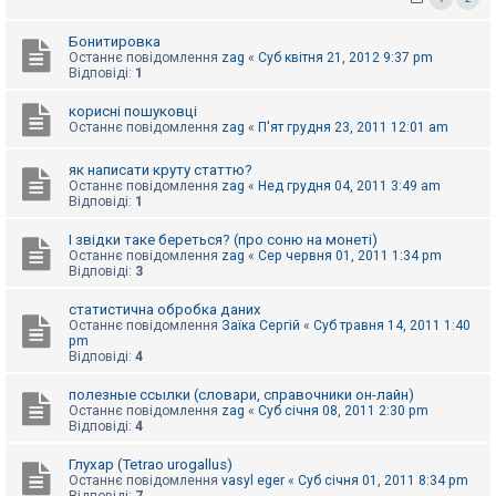
к
Бонитировка
Останнє повідомлення
zag
«
Суб квітня 21, 2012 9:37 pm
Відповіді:
1
Д
о
п
корисні пошуковці
о
Останнє повідомлення
zag
«
П'ят грудня 23, 2011 12:01 am
м
о
г
як написати круту статтю?
а
Останнє повідомлення
zag
«
Нед грудня 04, 2011 3:49 am
Відповіді:
1
І звідки таке береться? (про соню на монеті)
Останнє повідомлення
zag
«
Сер червня 01, 2011 1:34 pm
Відповіді:
3
статистична обробка даних
Останнє повідомлення
Заїка Сергій
«
Суб травня 14, 2011 1:40
pm
Відповіді:
4
полезные ссылки (словари, справочники он-лайн)
Останнє повідомлення
zag
«
Суб січня 08, 2011 2:30 pm
Відповіді:
4
Глухар (Tetrao urogallus)
Останнє повідомлення
vasyl eger
«
Суб січня 01, 2011 8:34 pm