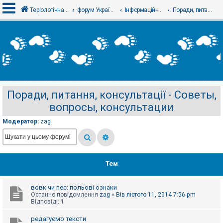
Теріологічна школа
форум Українського теріологічного товариства
Інформаційний відділ
Поради, питання, консультації - Советы, вопросы, консультации
В
х
і
д
Поради, питання, консультації - Советы,
Р
вопросы, консультации
е
є
с
Модератор:
zag
т
р
а
ц
і
я
Тем
вовк чи пес: польові ознаки
Т
Останнє повідомлення
zag
«
Вів лютого 11, 2014 7:56 pm
е
Відповіді:
1
м
и
б
редагуємо тексти