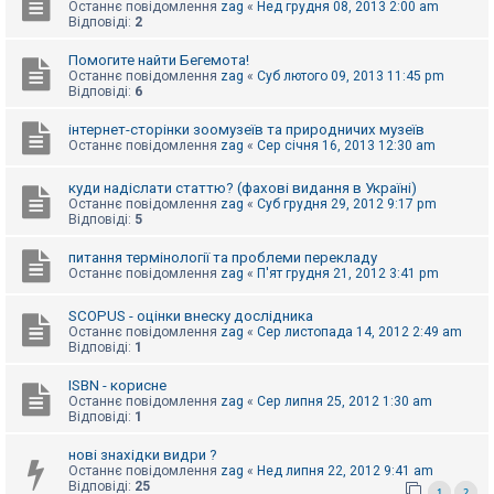
е
Останнє повідомлення
zag
«
Нед грудня 08, 2013 2:00 am
з
Відповіді:
2
в
і
Помогите найти Бегемота!
д
Останнє повідомлення
zag
«
Суб лютого 09, 2013 11:45 pm
п
Відповіді:
6
о
в
і
інтернет-сторінки зоомузеїв та природничих музеїв
д
Останнє повідомлення
zag
«
Сер січня 16, 2013 12:30 am
е
й
куди надіслати статтю? (фахові видання в Україні)
Останнє повідомлення
zag
«
Суб грудня 29, 2012 9:17 pm
Відповіді:
5
А
к
питання термінології та проблеми перекладу
т
Останнє повідомлення
zag
«
П'ят грудня 21, 2012 3:41 pm
и
в
н
SCOPUS - оцінки внеску дослідника
і
Останнє повідомлення
zag
«
Сер листопада 14, 2012 2:49 am
т
Відповіді:
1
е
м
и
ISBN - корисне
Останнє повідомлення
zag
«
Сер липня 25, 2012 1:30 am
Відповіді:
1
П
нові знахідки видри ?
о
Останнє повідомлення
zag
«
Нед липня 22, 2012 9:41 am
ш
Відповіді:
25
у
1
2