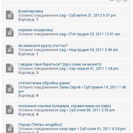
к
Бонитировка
Останнє повідомлення
zag
«
Суб квітня 21, 2012 9:37 pm
Відповіді:
1
Д
о
п
корисні пошуковці
о
Останнє повідомлення
zag
«
П'ят грудня 23, 2011 12:01 am
м
о
г
як написати круту статтю?
а
Останнє повідомлення
zag
«
Нед грудня 04, 2011 3:49 am
Відповіді:
1
І звідки таке береться? (про соню на монеті)
Останнє повідомлення
zag
«
Сер червня 01, 2011 1:34 pm
Відповіді:
3
статистична обробка даних
Останнє повідомлення
Заїка Сергій
«
Суб травня 14, 2011 1:40
pm
Відповіді:
4
полезные ссылки (словари, справочники он-лайн)
Останнє повідомлення
zag
«
Суб січня 08, 2011 2:30 pm
Відповіді:
4
Глухар (Tetrao urogallus)
Останнє повідомлення
vasyl eger
«
Суб січня 01, 2011 8:34 pm