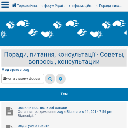
Теріологічна школа
форум Українського теріологічного товариства
Інформаційний відділ
Поради, питання, консультації - Советы, вопросы, консультации
В
х
і
д
Поради, питання, консультації - Советы,
Р
вопросы, консультации
е
є
с
Модератор:
zag
т
р
а
ц
і
я
Тем
вовк чи пес: польові ознаки
Т
Останнє повідомлення
zag
«
Вів лютого 11, 2014 7:56 pm
е
Відповіді:
1
м
и
б
редагуємо тексти