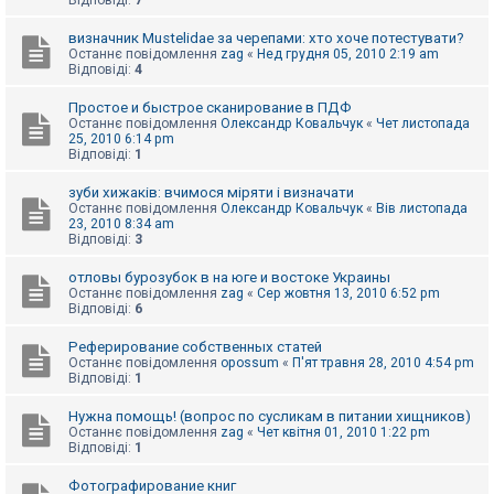
Відповіді:
7
визначник Mustelidae за черепами: хто хоче потестувати?
Останнє повідомлення
zag
«
Нед грудня 05, 2010 2:19 am
Відповіді:
4
Простое и быстрое сканирование в ПДФ
Останнє повідомлення
Олександр Ковальчук
«
Чет листопада
25, 2010 6:14 pm
Відповіді:
1
зуби хижаків: вчимося міряти і визначати
Останнє повідомлення
Олександр Ковальчук
«
Вів листопада
23, 2010 8:34 am
Відповіді:
3
отловы бурозубок в на юге и востоке Украины
Останнє повідомлення
zag
«
Сер жовтня 13, 2010 6:52 pm
Відповіді:
6
Реферирование собственных статей
Останнє повідомлення
opossum
«
П'ят травня 28, 2010 4:54 pm
Відповіді:
1
Нужна помощь! (вопрос по сусликам в питании хищников)
Останнє повідомлення
zag
«
Чет квітня 01, 2010 1:22 pm
Відповіді:
1
Фотографирование книг