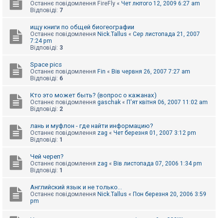
Останнє повідомлення
FireFly
«
Чет лютого 12, 2009 6:27 am
Відповіді:
7
ищу книги по общей биогеографии
Останнє повідомлення
Nick.Tallus
«
Сер листопада 21, 2007
7:24 pm
Відповіді:
3
Space pics
Останнє повідомлення
Fin
«
Вів червня 26, 2007 7:27 am
Відповіді:
6
Кто это может быть? (вопрос о кажанах)
Останнє повідомлення
gaschak
«
П'ят квітня 06, 2007 11:02 am
Відповіді:
2
лань и муфлон - где найти информацию?
Останнє повідомлення
zag
«
Чет березня 01, 2007 3:12 pm
Відповіді:
1
Чей череп?
Останнє повідомлення
zag
«
Вів листопада 07, 2006 1:34 pm
Відповіді:
1
Английский язык и не только...
Останнє повідомлення
Nick.Tallus
«
Пон березня 20, 2006 3:59
pm