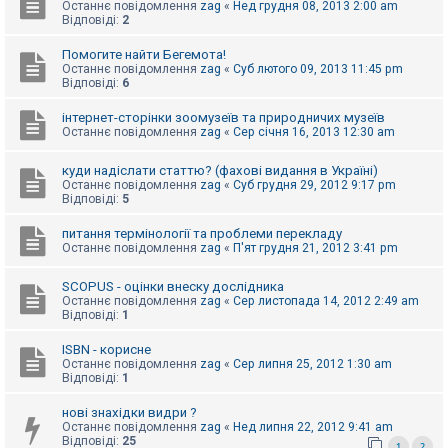
е
Останнє повідомлення
zag
«
Нед грудня 08, 2013 2:00 am
з
Відповіді:
2
в
і
Помогите найти Бегемота!
д
Останнє повідомлення
zag
«
Суб лютого 09, 2013 11:45 pm
п
Відповіді:
6
о
в
і
інтернет-сторінки зоомузеїв та природничих музеїв
д
Останнє повідомлення
zag
«
Сер січня 16, 2013 12:30 am
е
й
куди надіслати статтю? (фахові видання в Україні)
Останнє повідомлення
zag
«
Суб грудня 29, 2012 9:17 pm
Відповіді:
5
А
к
питання термінології та проблеми перекладу
т
Останнє повідомлення
zag
«
П'ят грудня 21, 2012 3:41 pm
и
в
н
SCOPUS - оцінки внеску дослідника
і
Останнє повідомлення
zag
«
Сер листопада 14, 2012 2:49 am
т
Відповіді:
1
е
м
и
ISBN - корисне
Останнє повідомлення
zag
«
Сер липня 25, 2012 1:30 am
Відповіді:
1
П
нові знахідки видри ?
о
Останнє повідомлення
zag
«
Нед липня 22, 2012 9:41 am
ш
Відповіді:
25
у
1
2