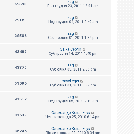
zag
59593
П'ят грудня 23, 2011 12:01 am
zag
29160
Нед грудня 04, 2011 3:49 am
zag
38506
Сер червня 01, 2011 1:34 pm
Заїка Сергій
43489
Суб травня 14, 2011 1:40 pm
zag
43370
Суб січня 08, 2011 2:30 pm
vasyl eger
51096
Суб січня 01, 2011 8:34 pm
zag
41517
Нед грудня 05, 2010 2:19 am
Олександр Ковальчук
31632
Чет листопада 25, 2010 6:14 pm
Олександр Ковальчук
36246
Вів листопада 23, 2010 8:34 am