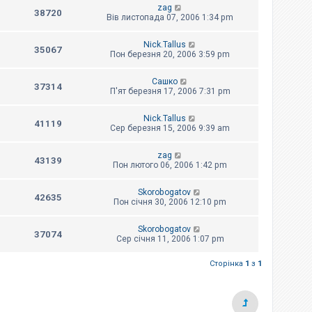
zag
38720
Вів листопада 07, 2006 1:34 pm
Nick.Tallus
35067
Пон березня 20, 2006 3:59 pm
Сашко
37314
П'ят березня 17, 2006 7:31 pm
Nick.Tallus
41119
Сер березня 15, 2006 9:39 am
zag
43139
Пон лютого 06, 2006 1:42 pm
Skorobogatov
42635
Пон січня 30, 2006 12:10 pm
Skorobogatov
37074
Сер січня 11, 2006 1:07 pm
Сторінка
1
з
1