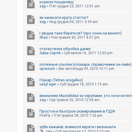
корисні пошуковці
к
zag
»
П'ят грудня 23, 2011 12:01 am
як написати круту статтю?
Д
zag
»
Нед грудня 04, 2011 3:39 am
о
п
о
І звідки таке береться? (про соню на монеті)
м
Shao
»
Пон травня 30, 2011 8:57 pm
о
г
статистична обробка даних
а
Заїка Сергій
»
Суб квітня 16, 2011 12:03 pm
полезные ссылки (словари, справочники он-лайн)
opossum
»
Вів листопада 09, 2010 10:11 pm
Глухар (Tetrao urogallus)
vasyl eger
»
Суб грудня 18, 2010 1:15 am
визначник Mustelidae за черепами: хто хоче потес
zag
»
Сер травня 26, 2010 12:58 am
Простое и быстрое сканирование в ПДФ
FireFly
»
П'ят травня 28, 2010 7:26 pm
зуби хижаків: вчимося міряти і визначати
zag
»
Суб листопада 13, 2010 5:15 pm