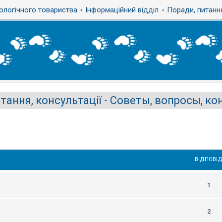
ологічного товариства
Інформаційний відділ
Поради, питання
тання, консультації - Советы, вопросы, к
ВІДПОВІД
1
2