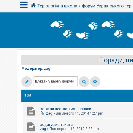
Теріологічна школа
форум Українського тері
В
х
і
д
Поради, пи
Р
е
є
Модератор:
zag
с
т
р
а
ц
і
ТЕМ
я
вовк чи пес: польові ознаки
Т
zag
»
Вів лютого 11, 2014 1:27 pm
е
м
редагуємо тексти
и
б
zag
»
Пон серпня 13, 2012 3:33 pm