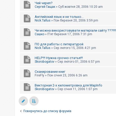
Чей череп?
Сергей Гащак
»
Суб жовтня 28, 2006 10:20 am
Английский язык и не только...
Nick.Tallus
»
Пон березня 20, 2006 3:59 pm
Чи можна використовувати матеріали сайту ???!!!!
Сашко
»
П'ят березня 17, 2006 7:31 pm
ПО для работы с литературой
Nick.Tallus
»
Сер лютого 15, 2006 4:21 pm
HELP!!! Нужна срочно статья!!!
Skorobogatov
»
Сер лютого 01, 2006 6:57 pm
Сканирование книг
FireFly
»
Пон січня 23, 2006 6:26 am
Векторная 2-х километровка для MapInfo
Skorobogatov
»
Сер січня 11, 2006 1:07 pm
Повернутись до списку форумів