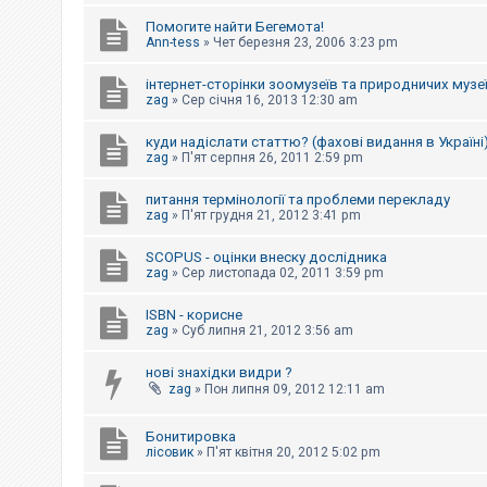
е
з
Помогите найти Бегемота!
в
Ann-tess
»
Чет березня 23, 2006 3:23 pm
і
д
п
інтернет-сторінки зоомузеїв та природничих музе
о
zag
»
Сер січня 16, 2013 12:30 am
в
і
д
куди надіслати статтю? (фахові видання в Україні
е
zag
»
П'ят серпня 26, 2011 2:59 pm
й
питання термінології та проблеми перекладу
zag
»
П'ят грудня 21, 2012 3:41 pm
А
к
SCOPUS - оцінки внеску дослідника
т
и
zag
»
Сер листопада 02, 2011 3:59 pm
в
н
ISBN - корисне
і
zag
»
Суб липня 21, 2012 3:56 am
т
е
м
нові знахідки видри ?
и
zag
»
Пон липня 09, 2012 12:11 am
Бонитировка
П
лісовик
»
П'ят квітня 20, 2012 5:02 pm
о
ш
у