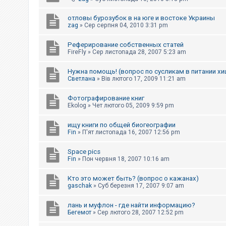
отловы бурозубок в на юге и востоке Украины
zag
»
Сер серпня 04, 2010 3:31 pm
Реферирование собственных статей
FireFly
»
Сер листопада 28, 2007 5:23 am
Нужна помощь! (вопрос по сусликам в питании х
Светлана
»
Вів лютого 17, 2009 11:21 am
Фотографирование книг
Ekolog
»
Чет лютого 05, 2009 9:59 pm
ищу книги по общей биогеографии
Fin
»
П'ят листопада 16, 2007 12:56 pm
Space pics
Fin
»
Пон червня 18, 2007 10:16 am
Кто это может быть? (вопрос о кажанах)
gaschak
»
Суб березня 17, 2007 9:07 am
лань и муфлон - где найти информацию?
Бегемот
»
Сер лютого 28, 2007 12:52 pm