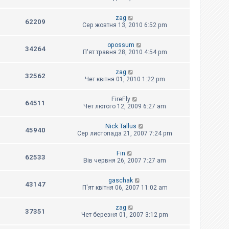
zag
62209
Сер жовтня 13, 2010 6:52 pm
opossum
34264
П'ят травня 28, 2010 4:54 pm
zag
32562
Чет квітня 01, 2010 1:22 pm
FireFly
64511
Чет лютого 12, 2009 6:27 am
Nick.Tallus
45940
Сер листопада 21, 2007 7:24 pm
Fin
62533
Вів червня 26, 2007 7:27 am
gaschak
43147
П'ят квітня 06, 2007 11:02 am
zag
37351
Чет березня 01, 2007 3:12 pm