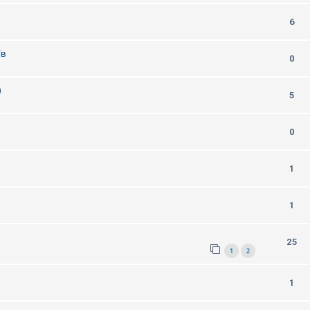
6
їв
0
)
5
0
1
1
25
1
2
1