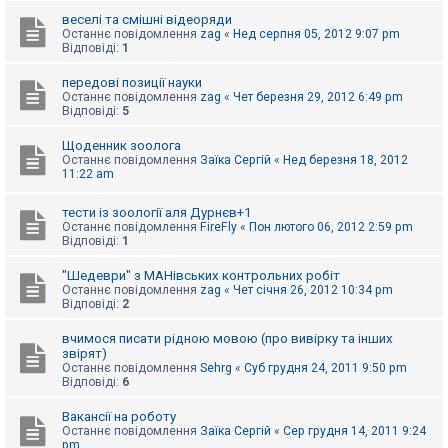
е
з
веселі та смішні відеоряди
в
Останнє повідомлення
zag
«
Нед серпня 05, 2012 9:07 pm
і
Відповіді:
1
д
п
передові позиції науки
о
Останнє повідомлення
zag
«
Чет березня 29, 2012 6:49 pm
в
Відповіді:
5
і
д
е
Щоденник зоолога
й
Останнє повідомлення
Заїка Сергій
«
Нед березня 18, 2012
11:22 am
А
тести із зоології аля Дурнєв+1
к
Останнє повідомлення
FireFly
«
Пон лютого 06, 2012 2:59 pm
т
Відповіді:
1
и
в
"Шедеври" з МАНівських контрольних робіт
н
Останнє повідомлення
zag
«
Чет січня 26, 2012 10:34 pm
і
Відповіді:
2
т
е
м
вчимося писати рідною мовою (про вивірку та інших
и
звірят)
Останнє повідомлення
Sehrg
«
Суб грудня 24, 2011 9:50 pm
Відповіді:
6
П
Вакансії на роботу
о
Останнє повідомлення
Заїка Сергій
«
Сер грудня 14, 2011 9:24
ш
pm
у