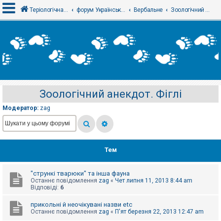
Теріологічна школа
форум Українського теріологічного товариства
Вербальне
Зоологічний анекдот. Фіглі
В
х
і
д
Зоологічний анекдот. Фіглі
Р
е
Модератор:
zag
є
с
т
р
а
ц
Тем
і
я
"стрункі тварюки" та інша фауна
Останнє повідомлення
zag
«
Чет липня 11, 2013 8:44 am
Т
Відповіді:
6
е
м
прикольні й неочікувані назви etc
и
Останнє повідомлення
zag
«
П'ят березня 22, 2013 12:47 am
б