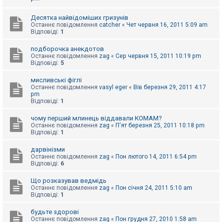
к
Десятка найвідоміших гризунів
Останнє повідомлення
catcher
«
Чет червня 16, 2011 5:09 am
Відповіді:
1
Д
о
п
подборочка анекдотов
о
Останнє повідомлення
zag
«
Сер червня 15, 2011 10:19 pm
м
Відповіді:
5
о
г
мисливські фіглі
а
Останнє повідомлення
vasyl eger
«
Вів березня 29, 2011 4:17
pm
Відповіді:
1
чому перший млинець віддавали КОМАМ?
Останнє повідомлення
zag
«
П'ят березня 25, 2011 10:18 pm
Відповіді:
1
дарвінізми
Останнє повідомлення
zag
«
Пон лютого 14, 2011 6:54 pm
Відповіді:
6
Що розказував ведмідь
Останнє повідомлення
zag
«
Пон січня 24, 2011 5:10 am
Відповіді:
1
будьте здорові
Останнє повідомлення
zag
«
Пон грудня 27, 2010 1:58 am