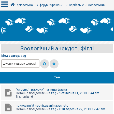
Теріологічна школа
форум Українського теріологічного товариства
Вербальне
Зоологічний анекдот. Фіглі
В
х
і
д
Зоологічний анекдот. Фіглі
Р
е
Модератор:
zag
є
с
т
р
а
ц
Тем
і
я
"стрункі тварюки" та інша фауна
Останнє повідомлення
zag
«
Чет липня 11, 2013 8:44 am
Т
Відповіді:
6
е
м
прикольні й неочікувані назви etc
и
Останнє повідомлення
zag
«
П'ят березня 22, 2013 12:47 am
б