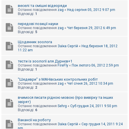
е
з
веселі та смішні відеоряди
в
Останнє повідомлення
zag
«
Нед серпня 05, 2012 9:07 pm
і
Відповіді:
1
д
п
передові позиції науки
о
Останнє повідомлення
zag
«
Чет березня 29, 2012 6:49 pm
в
Відповіді:
5
і
д
е
Щоденник зоолога
й
Останнє повідомлення
Заїка Сергій
«
Нед березня 18, 2012
11:22 am
А
тести із зоології аля Дурнєв+1
к
Останнє повідомлення
FireFly
«
Пон лютого 06, 2012 2:59 pm
т
Відповіді:
1
и
в
"Шедеври" з МАНівських контрольних робіт
н
Останнє повідомлення
zag
«
Чет січня 26, 2012 10:34 pm
і
Відповіді:
2
т
е
м
вчимося писати рідною мовою (про вивірку та інших
и
звірят)
Останнє повідомлення
Sehrg
«
Суб грудня 24, 2011 9:50 pm
Відповіді:
6
П
Вакансії на роботу
о
Останнє повідомлення
Заїка Сергій
«
Сер грудня 14, 2011 9:24
ш
pm
у