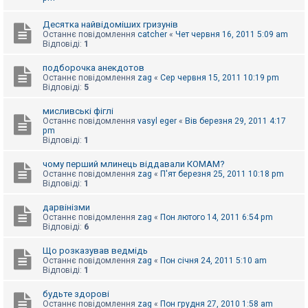
к
Десятка найвідоміших гризунів
Останнє повідомлення
catcher
«
Чет червня 16, 2011 5:09 am
Відповіді:
1
Д
о
п
подборочка анекдотов
о
Останнє повідомлення
zag
«
Сер червня 15, 2011 10:19 pm
м
Відповіді:
5
о
г
мисливські фіглі
а
Останнє повідомлення
vasyl eger
«
Вів березня 29, 2011 4:17
pm
Відповіді:
1
чому перший млинець віддавали КОМАМ?
Останнє повідомлення
zag
«
П'ят березня 25, 2011 10:18 pm
Відповіді:
1
дарвінізми
Останнє повідомлення
zag
«
Пон лютого 14, 2011 6:54 pm
Відповіді:
6
Що розказував ведмідь
Останнє повідомлення
zag
«
Пон січня 24, 2011 5:10 am
Відповіді:
1
будьте здорові
Останнє повідомлення
zag
«
Пон грудня 27, 2010 1:58 am