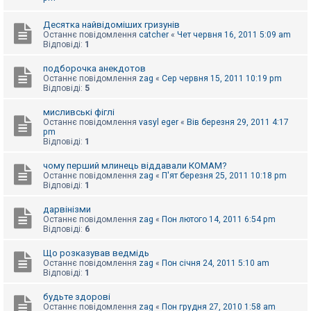
к
Десятка найвідоміших гризунів
Останнє повідомлення
catcher
«
Чет червня 16, 2011 5:09 am
Відповіді:
1
Д
о
п
подборочка анекдотов
о
Останнє повідомлення
zag
«
Сер червня 15, 2011 10:19 pm
м
Відповіді:
5
о
г
мисливські фіглі
а
Останнє повідомлення
vasyl eger
«
Вів березня 29, 2011 4:17
pm
Відповіді:
1
чому перший млинець віддавали КОМАМ?
Останнє повідомлення
zag
«
П'ят березня 25, 2011 10:18 pm
Відповіді:
1
дарвінізми
Останнє повідомлення
zag
«
Пон лютого 14, 2011 6:54 pm
Відповіді:
6
Що розказував ведмідь
Останнє повідомлення
zag
«
Пон січня 24, 2011 5:10 am
Відповіді:
1
будьте здорові
Останнє повідомлення
zag
«
Пон грудня 27, 2010 1:58 am