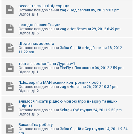
е
з
веселі та смішні відеоряди
в
Останнє повідомлення
zag
«
Нед серпня 05, 2012 9:07 pm
і
Відповіді:
1
д
п
передові позиції науки
о
Останнє повідомлення
zag
«
Чет березня 29, 2012 6:49 pm
в
Відповіді:
5
і
д
е
Щоденник зоолога
й
Останнє повідомлення
Заїка Сергій
«
Нед березня 18, 2012
11:22 am
А
тести із зоології аля Дурнєв+1
к
Останнє повідомлення
FireFly
«
Пон лютого 06, 2012 2:59 pm
т
Відповіді:
1
и
в
"Шедеври" з МАНівських контрольних робіт
н
Останнє повідомлення
zag
«
Чет січня 26, 2012 10:34 pm
і
Відповіді:
2
т
е
м
вчимося писати рідною мовою (про вивірку та інших
и
звірят)
Останнє повідомлення
Sehrg
«
Суб грудня 24, 2011 9:50 pm
Відповіді:
6
П
Вакансії на роботу
о
Останнє повідомлення
Заїка Сергій
«
Сер грудня 14, 2011 9:24
ш
pm
у