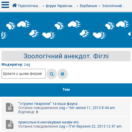
Теріологічна школа
форум Українського теріологічного товариства
Вербальне
Зоологічний анекдот. Фіглі
В
х
і
д
Зоологічний анекдот. Фіглі
Р
е
Модератор:
zag
є
с
т
р
а
ц
Тем
і
я
"стрункі тварюки" та інша фауна
Останнє повідомлення
zag
«
Чет липня 11, 2013 8:44 am
Т
Відповіді:
6
е
м
прикольні й неочікувані назви etc
и
Останнє повідомлення
zag
«
П'ят березня 22, 2013 12:47 am
б