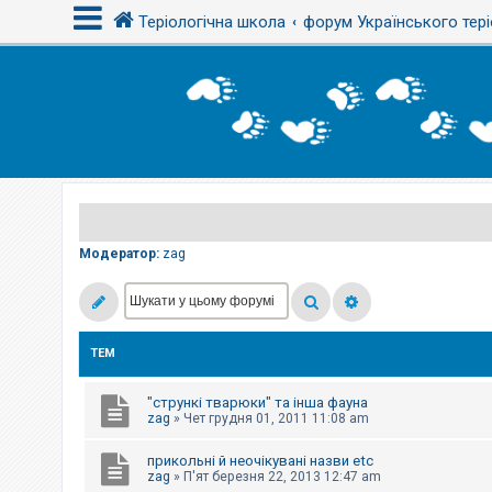
Теріологічна школа
форум Українського тері
В
х
і
д
Р
е
є
Модератор:
zag
с
т
р
а
ц
і
ТЕМ
я
"стрункі тварюки" та інша фауна
Т
zag
»
Чет грудня 01, 2011 11:08 am
е
м
прикольні й неочікувані назви etc
и
б
zag
»
П'ят березня 22, 2013 12:47 am