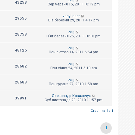
zag
43258
Сер червня 15, 2011 10:19 pm
vasyl eger
29555
Вів березня 29, 2011 4:17 pm
zag
28758
П'ят березня 25, 2011 10:18 pm
zag
48126
Пон лютого 14, 2011 6:54 pm
zag
28682
Пон січня 24, 2011 5:10 am
zag
28688
Пон грудня 27, 2010 1:58 am
Олександр Ковальчук
39991
Суб листопада 20, 2010 11:57 pm
Сторінка
1
з
1