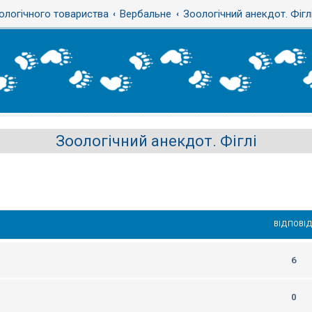
ологічного товариства
Вербальне
Зоологічний анекдот. Фігл
Зоологічний анекдот. Фіглі
ВІДПОВІД
6
0