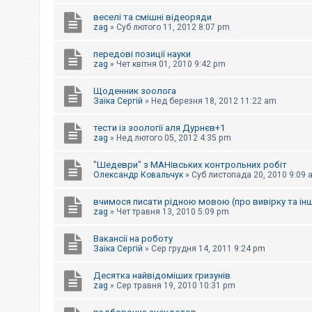
е
з
веселі та смішні відеоряди
в
zag
»
Суб лютого 11, 2012 8:07 pm
і
д
п
передові позиції науки
о
zag
»
Чет квітня 01, 2010 9:42 pm
в
і
д
Щоденник зоолога
е
Заїка Сергій
»
Нед березня 18, 2012 11:22 am
й
тести із зоології аля Дурнєв+1
zag
»
Нед лютого 05, 2012 4:35 pm
А
к
"Шедеври" з МАНівських контрольних робіт
т
и
Олександр Ковальчук
»
Суб листопада 20, 2010 9:09 
в
н
вчимося писати рідною мовою (про вивірку та інш
і
zag
»
Чет травня 13, 2010 5:09 pm
т
е
м
Вакансії на роботу
и
Заїка Сергій
»
Сер грудня 14, 2011 9:24 pm
Десятка найвідоміших гризунів
П
zag
»
Сер травня 19, 2010 10:31 pm
о
ш
у