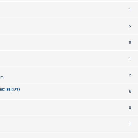
1
5
0
1
2
am
их звірят)
6
0
1