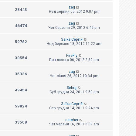
zag
28443
Нед серпня 05, 2012 9:07 pm
zag
46474
Чет березня 29, 2012 6:49 pm
Заїка Сергій
59782
Нед березня 18, 2012 11:22 am
FireFly
30554
Пон лютого 06, 2012 2:59 pm
zag
35336
Чет січня 26, 2012 10:34 pm
Sehrg
49454
Суб грудня 24, 2011 9:50 pm
Заїка Сергій
59824
Сер грудня 14, 2011 9:24 pm
catcher
33508
Чет червня 16, 2011 5:09 am