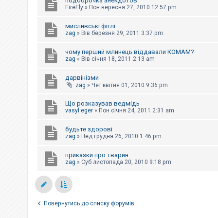
подборочка анекдотов
к
FireFly
»
Пон вересня 27, 2010 12:57 pm
мисливські фіглі
Д
zag
»
Вів березня 29, 2011 3:37 pm
о
п
чому перший млинець віддавали КОМАМ?
о
zag
»
Вів січня 18, 2011 2:13 am
м
о
г
дарвінізми
а
zag
»
Чет квітня 01, 2010 9:36 pm
Що розказував ведмідь
vasyl eger
»
Пон січня 24, 2011 2:31 am
будьте здорові
zag
»
Нед грудня 26, 2010 1:46 pm
приказки про тварин
zag
»
Суб листопада 20, 2010 9:18 pm
Повернутись до списку форумів