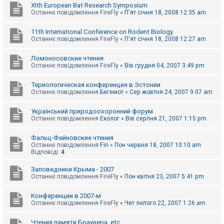
XIth European Bat Research Symposium
Останнє повідомлення
FireFly
«
П'ят січня 18, 2008 12:35 am
11th International Conference on Rodent Biology
Останнє повідомлення
FireFly
«
П'ят січня 18, 2008 12:27 am
Ломоносовские чтения
Останнє повідомлення
FireFly
«
Вів грудня 04, 2007 3:49 pm
Териологическая конференция в Эстонии
Останнє повідомлення
Бегемот
«
Сер жовтня 24, 2007 9:07 am
Український природоохоронний форум
Останнє повідомлення
Еколог
«
Вів серпня 21, 2007 1:15 pm
Фальц-Фейновские чтения
Останнє повідомлення
Fin
«
Пон червня 18, 2007 10:10 am
Відповіді:
4
Заповедники Крыма - 2007
Останнє повідомлення
FireFly
«
Пон квітня 23, 2007 5:41 pm
Конференции в 2007-м
Останнє повідомлення
FireFly
«
Чет лютого 22, 2007 1:26 am
Чтения памяти Браунера, etc