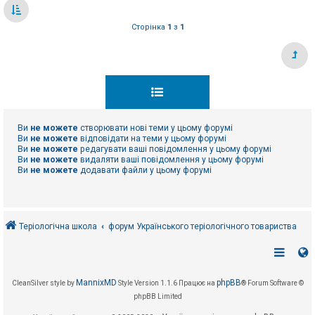
Сторінка
1
з
1
Ви
не можете
створювати нові теми у цьому форумі
Ви
не можете
відповідати на теми у цьому форумі
Ви
не можете
редагувати ваші повідомлення у цьому форумі
Ви
не можете
видаляти ваші повідомлення у цьому форумі
Ви
не можете
додавати файли у цьому форумі
Теріологічна школа
форум Українського теріологічного товариства
MannixMD
phpBB
CleanSilver style by
Style Version 1.1.6
Працює на
® Forum Software ©
phpBB Limited