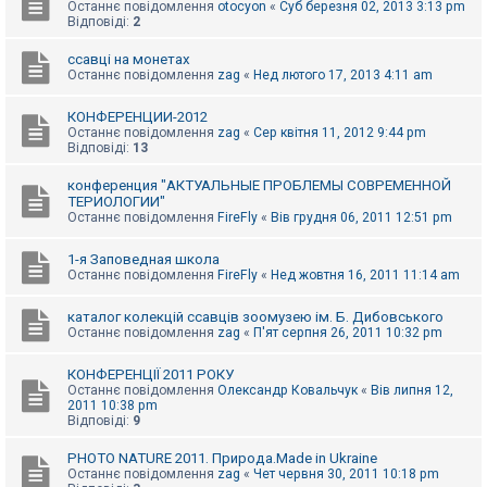
е
Останнє повідомлення
otocyon
«
Суб березня 02, 2013 3:13 pm
з
Відповіді:
2
в
і
ссавці на монетах
д
Останнє повідомлення
zag
«
Нед лютого 17, 2013 4:11 am
п
о
в
КОНФЕРЕНЦИИ-2012
і
Останнє повідомлення
zag
«
Сер квітня 11, 2012 9:44 pm
д
Відповіді:
13
е
й
конференция "АКТУАЛЬНЫЕ ПРОБЛЕМЫ СОВРЕМЕННОЙ
ТЕРИОЛОГИИ"
Останнє повідомлення
FireFly
«
Вів грудня 06, 2011 12:51 pm
А
к
т
1-я Заповедная школа
и
Останнє повідомлення
FireFly
«
Нед жовтня 16, 2011 11:14 am
в
н
каталог колекцій ссавців зоомузею ім. Б. Дибовського
і
Останнє повідомлення
zag
«
П'ят серпня 26, 2011 10:32 pm
т
е
м
КОНФЕРЕНЦІЇ 2011 РОКУ
и
Останнє повідомлення
Олександр Ковальчук
«
Вів липня 12,
2011 10:38 pm
Відповіді:
9
П
о
PHOTO NATURE 2011. Природа.Made in Ukraine
ш
Останнє повідомлення
zag
«
Чет червня 30, 2011 10:18 pm
у