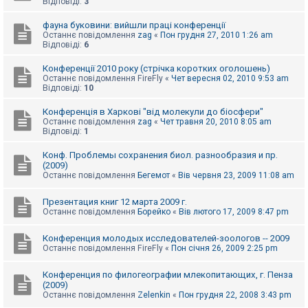
Відповіді:
3
к
фауна буковини: вийшли праці конференції
Останнє повідомлення
zag
«
Пон грудня 27, 2010 1:26 am
Відповіді:
6
Д
о
п
Конференції 2010 року (стрічка коротких оголошень)
о
Останнє повідомлення
FireFly
«
Чет вересня 02, 2010 9:53 am
м
Відповіді:
10
о
г
Конференція в Харкові "від молекули до біосфери"
а
Останнє повідомлення
zag
«
Чет травня 20, 2010 8:05 am
Відповіді:
1
Конф. Проблемы сохранения биол. разнообразия и пр.
(2009)
Останнє повідомлення
Бегемот
«
Вів червня 23, 2009 11:08 am
Презентация книг 12 марта 2009 г.
Останнє повідомлення
Борейко
«
Вів лютого 17, 2009 8:47 pm
Конференция молодых исследователей-зоологов -- 2009
Останнє повідомлення
FireFly
«
Пон січня 26, 2009 2:25 pm
Конференция по филогеографии млекопитающих, г. Пенза
(2009)
Останнє повідомлення
Zelenkin
«
Пон грудня 22, 2008 3:43 pm