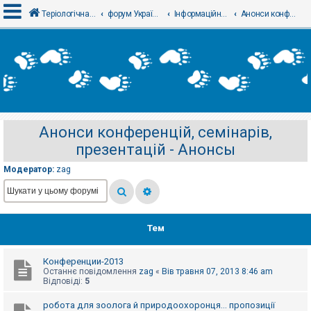
Теріологічна школа
форум Українського теріологічного товариства
Інформаційний відділ
Анонси конференцій, семінарів, презентацій - Анонсы
В
х
і
д
Анонси конференцій, семінарів,
Р
презентацій - Анонсы
е
є
с
Модератор:
zag
т
р
а
ц
і
я
Тем
Конференции-2013
Т
Останнє повідомлення
zag
«
Вів травня 07, 2013 8:46 am
е
Відповіді:
5
м
и
б
робота для зоолога й природоохоронця... пропозиції