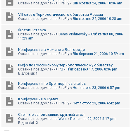
Останнє повідомлення
FireFly
«
Вів жовтня 24, 2006 10:36 am
VIII съезд Териологического общества России
Останнє повідомлення
FireFly
«
Вів жовтня 24, 2006 10:28 am
Фотовыставка
Останнє повідомлення
Denis Vishnevsky
«
Суб квітня 08, 2006
11:23 am
Конференции в Нежине и Белгороде
Останнє повідомлення
FireFly
«
Вів березня 21, 2006 10:59 pm
Инфо по Российскому териологическому обществу
Останнє повідомлення
PG
«
П'ят березня 17, 2006 8:36 pm
Відповіді:
1
Конференция по Spermophilus citellus
Останнє повідомлення
FireFly
«
Чет лютого 23, 2006 6:57 pm
Конференция в Сумах
Останнє повідомлення
FireFly
«
Чет лютого 23, 2006 6:42 pm
Степные заповедники: круглый стол
Останнє повідомлення
Weis
«
Пон січня 09, 2006 5:17 pm
Відповіді:
2