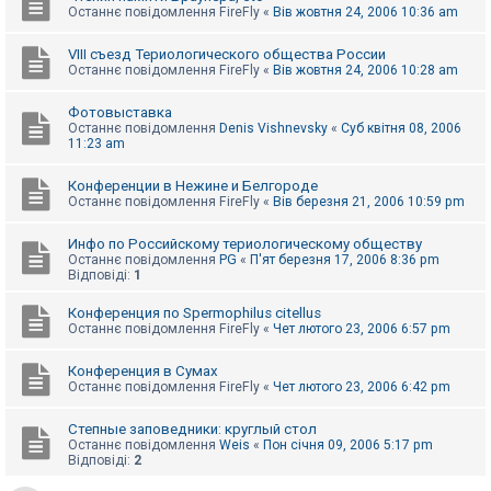
Останнє повідомлення
FireFly
«
Вів жовтня 24, 2006 10:36 am
VIII съезд Териологического общества России
Останнє повідомлення
FireFly
«
Вів жовтня 24, 2006 10:28 am
Фотовыставка
Останнє повідомлення
Denis Vishnevsky
«
Суб квітня 08, 2006
11:23 am
Конференции в Нежине и Белгороде
Останнє повідомлення
FireFly
«
Вів березня 21, 2006 10:59 pm
Инфо по Российскому териологическому обществу
Останнє повідомлення
PG
«
П'ят березня 17, 2006 8:36 pm
Відповіді:
1
Конференция по Spermophilus citellus
Останнє повідомлення
FireFly
«
Чет лютого 23, 2006 6:57 pm
Конференция в Сумах
Останнє повідомлення
FireFly
«
Чет лютого 23, 2006 6:42 pm
Степные заповедники: круглый стол
Останнє повідомлення
Weis
«
Пон січня 09, 2006 5:17 pm
Відповіді:
2