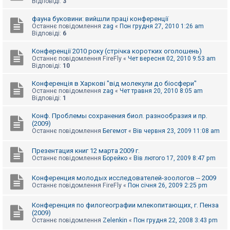
Відповіді:
3
к
фауна буковини: вийшли праці конференції
Останнє повідомлення
zag
«
Пон грудня 27, 2010 1:26 am
Відповіді:
6
Д
о
п
Конференції 2010 року (стрічка коротких оголошень)
о
Останнє повідомлення
FireFly
«
Чет вересня 02, 2010 9:53 am
м
Відповіді:
10
о
г
Конференція в Харкові "від молекули до біосфери"
а
Останнє повідомлення
zag
«
Чет травня 20, 2010 8:05 am
Відповіді:
1
Конф. Проблемы сохранения биол. разнообразия и пр.
(2009)
Останнє повідомлення
Бегемот
«
Вів червня 23, 2009 11:08 am
Презентация книг 12 марта 2009 г.
Останнє повідомлення
Борейко
«
Вів лютого 17, 2009 8:47 pm
Конференция молодых исследователей-зоологов -- 2009
Останнє повідомлення
FireFly
«
Пон січня 26, 2009 2:25 pm
Конференция по филогеографии млекопитающих, г. Пенза
(2009)
Останнє повідомлення
Zelenkin
«
Пон грудня 22, 2008 3:43 pm