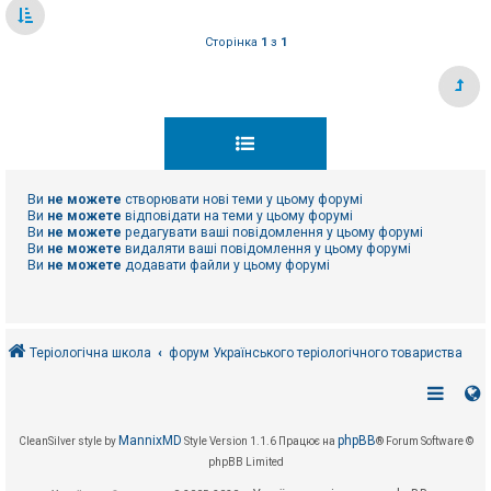
Сторінка
1
з
1
Ви
не можете
створювати нові теми у цьому форумі
Ви
не можете
відповідати на теми у цьому форумі
Ви
не можете
редагувати ваші повідомлення у цьому форумі
Ви
не можете
видаляти ваші повідомлення у цьому форумі
Ви
не можете
додавати файли у цьому форумі
Теріологічна школа
форум Українського теріологічного товариства
MannixMD
phpBB
CleanSilver style by
Style Version 1.1.6
Працює на
® Forum Software ©
phpBB Limited