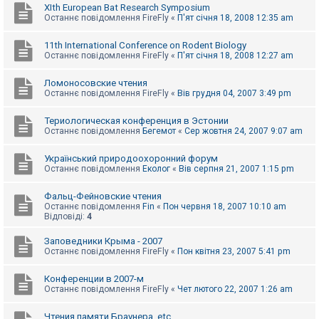
XIth European Bat Research Symposium
Останнє повідомлення
FireFly
«
П'ят січня 18, 2008 12:35 am
11th International Conference on Rodent Biology
Останнє повідомлення
FireFly
«
П'ят січня 18, 2008 12:27 am
Ломоносовские чтения
Останнє повідомлення
FireFly
«
Вів грудня 04, 2007 3:49 pm
Териологическая конференция в Эстонии
Останнє повідомлення
Бегемот
«
Сер жовтня 24, 2007 9:07 am
Український природоохоронний форум
Останнє повідомлення
Еколог
«
Вів серпня 21, 2007 1:15 pm
Фальц-Фейновские чтения
Останнє повідомлення
Fin
«
Пон червня 18, 2007 10:10 am
Відповіді:
4
Заповедники Крыма - 2007
Останнє повідомлення
FireFly
«
Пон квітня 23, 2007 5:41 pm
Конференции в 2007-м
Останнє повідомлення
FireFly
«
Чет лютого 22, 2007 1:26 am
Чтения памяти Браунера, etc