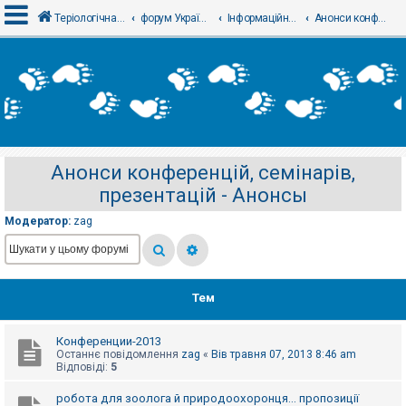
Теріологічна школа
форум Українського теріологічного товариства
Інформаційний відділ
Анонси конференцій, семінарів, презентацій - Анонсы
В
х
і
д
Анонси конференцій, семінарів,
Р
презентацій - Анонсы
е
є
с
Модератор:
zag
т
р
а
ц
і
я
Тем
Конференции-2013
Т
Останнє повідомлення
zag
«
Вів травня 07, 2013 8:46 am
е
Відповіді:
5
м
и
б
робота для зоолога й природоохоронця... пропозиції