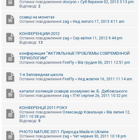
е
Останнє повідомлення
otocyon
«
Суб березня 02, 2013 3:13 pm
з
Відповіді:
2
в
і
ссавці на монетах
д
Останнє повідомлення
zag
«
Нед лютого 17, 2013 4:11 am
п
о
в
КОНФЕРЕНЦИИ-2012
і
Останнє повідомлення
zag
«
Сер квітня 11, 2012 9:44 pm
д
Відповіді:
13
е
й
конференция "АКТУАЛЬНЫЕ ПРОБЛЕМЫ СОВРЕМЕННОЙ
ТЕРИОЛОГИИ"
Останнє повідомлення
FireFly
«
Вів грудня 06, 2011 12:51 pm
А
к
т
1-я Заповедная школа
и
Останнє повідомлення
FireFly
«
Нед жовтня 16, 2011 11:14 am
в
н
каталог колекцій ссавців зоомузею ім. Б. Дибовського
і
Останнє повідомлення
zag
«
П'ят серпня 26, 2011 10:32 pm
т
е
м
КОНФЕРЕНЦІЇ 2011 РОКУ
и
Останнє повідомлення
Олександр Ковальчук
«
Вів липня 12,
2011 10:38 pm
Відповіді:
9
П
о
PHOTO NATURE 2011. Природа.Made in Ukraine
ш
Останнє повідомлення
zag
«
Чет червня 30, 2011 10:18 pm
у