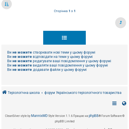
Сторінка
1
з
1
Ви
не можете
створювати нові теми у цьому форумі
Ви
не можете
відповідати на теми у цьому форумі
Ви
не можете
редагувати ваші повідомлення у цьому форумі
Ви
не можете
видаляти ваші повідомлення у цьому форумі
Ви
не можете
додавати файли у цьому форумі
Теріологічна школа
форум Українського теріологічного товариства
MannixMD
phpBB
CleanSilver style by
Style Version 1.1.6
Працює на
® Forum Software ©
phpBB Limited