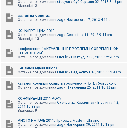
е
Останнє повідомлення
otocyon
«
Суб березня 02, 2013 3:13 pm
з
Відповіді:
2
в
і
ссавці на монетах
д
Останнє повідомлення
zag
«
Нед лютого 17, 2013 4:11 am
п
о
в
КОНФЕРЕНЦИИ-2012
і
Останнє повідомлення
zag
«
Сер квітня 11, 2012 9:44 pm
д
Відповіді:
13
е
й
конференция "АКТУАЛЬНЫЕ ПРОБЛЕМЫ СОВРЕМЕННОЙ
ТЕРИОЛОГИИ"
Останнє повідомлення
FireFly
«
Вів грудня 06, 2011 12:51 pm
А
к
т
1-я Заповедная школа
и
Останнє повідомлення
FireFly
«
Нед жовтня 16, 2011 11:14 am
в
н
каталог колекцій ссавців зоомузею ім. Б. Дибовського
і
Останнє повідомлення
zag
«
П'ят серпня 26, 2011 10:32 pm
т
е
м
КОНФЕРЕНЦІЇ 2011 РОКУ
и
Останнє повідомлення
Олександр Ковальчук
«
Вів липня 12,
2011 10:38 pm
Відповіді:
9
П
о
PHOTO NATURE 2011. Природа.Made in Ukraine
ш
Останнє повідомлення
zag
«
Чет червня 30, 2011 10:18 pm
у