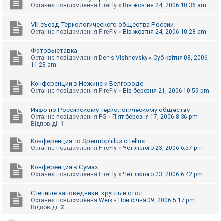
Останнє повідомлення
FireFly
«
Вів жовтня 24, 2006 10:36 am
VIII съезд Териологического общества России
Останнє повідомлення
FireFly
«
Вів жовтня 24, 2006 10:28 am
Фотовыставка
Останнє повідомлення
Denis Vishnevsky
«
Суб квітня 08, 2006
11:23 am
Конференции в Нежине и Белгороде
Останнє повідомлення
FireFly
«
Вів березня 21, 2006 10:59 pm
Инфо по Российскому териологическому обществу
Останнє повідомлення
PG
«
П'ят березня 17, 2006 8:36 pm
Відповіді:
1
Конференция по Spermophilus citellus
Останнє повідомлення
FireFly
«
Чет лютого 23, 2006 6:57 pm
Конференция в Сумах
Останнє повідомлення
FireFly
«
Чет лютого 23, 2006 6:42 pm
Степные заповедники: круглый стол
Останнє повідомлення
Weis
«
Пон січня 09, 2006 5:17 pm
Відповіді:
2