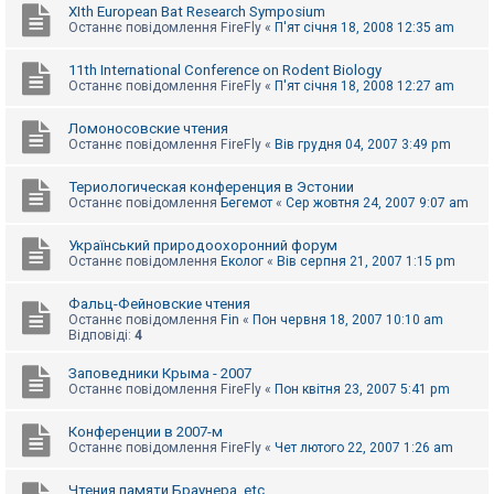
XIth European Bat Research Symposium
Останнє повідомлення
FireFly
«
П'ят січня 18, 2008 12:35 am
11th International Conference on Rodent Biology
Останнє повідомлення
FireFly
«
П'ят січня 18, 2008 12:27 am
Ломоносовские чтения
Останнє повідомлення
FireFly
«
Вів грудня 04, 2007 3:49 pm
Териологическая конференция в Эстонии
Останнє повідомлення
Бегемот
«
Сер жовтня 24, 2007 9:07 am
Український природоохоронний форум
Останнє повідомлення
Еколог
«
Вів серпня 21, 2007 1:15 pm
Фальц-Фейновские чтения
Останнє повідомлення
Fin
«
Пон червня 18, 2007 10:10 am
Відповіді:
4
Заповедники Крыма - 2007
Останнє повідомлення
FireFly
«
Пон квітня 23, 2007 5:41 pm
Конференции в 2007-м
Останнє повідомлення
FireFly
«
Чет лютого 22, 2007 1:26 am
Чтения памяти Браунера, etc