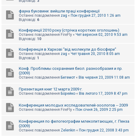
Відповіді:
3
к
фауна буковини: вийшли праці конференції
Останнє повідомлення
zag
«
Пон грудня 27, 2010 1:26 am
Відповіді:
6
Д
о
п
Конференції 2010 року (стрічка коротких оголошень)
о
Останнє повідомлення
FireFly
«
Чет вересня 02, 2010 9:53 am
м
Відповіді:
10
о
г
Конференція в Харкові "від молекули до біосфери"
а
Останнє повідомлення
zag
«
Чет травня 20, 2010 8:05 am
Відповіді:
1
Конф. Проблемы сохранения биол. разнообразия и пр.
(2009)
Останнє повідомлення
Бегемот
«
Вів червня 23, 2009 11:08 am
Презентация книг 12 марта 2009 г.
Останнє повідомлення
Борейко
«
Вів лютого 17, 2009 8:47 pm
Конференция молодых исследователей-зоологов -- 2009
Останнє повідомлення
FireFly
«
Пон січня 26, 2009 2:25 pm
Конференция по филогеографии млекопитающих, г. Пенза
(2009)
Останнє повідомлення
Zelenkin
«
Пон грудня 22, 2008 3:43 pm