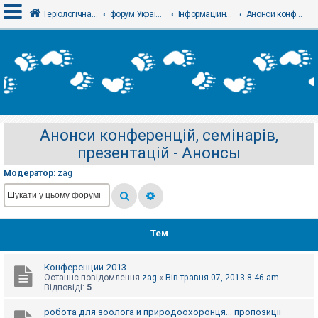
Теріологічна школа
форум Українського теріологічного товариства
Інформаційний відділ
Анонси конференцій, семінарів, презентацій - Анонсы
В
х
і
д
Анонси конференцій, семінарів,
Р
презентацій - Анонсы
е
є
с
Модератор:
zag
т
р
а
ц
і
я
Тем
Конференции-2013
Т
Останнє повідомлення
zag
«
Вів травня 07, 2013 8:46 am
е
Відповіді:
5
м
и
б
робота для зоолога й природоохоронця... пропозиції