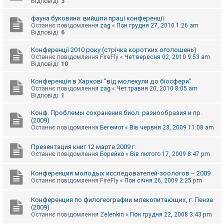
Відповіді:
3
к
фауна буковини: вийшли праці конференції
Останнє повідомлення
zag
«
Пон грудня 27, 2010 1:26 am
Відповіді:
6
Д
о
п
Конференції 2010 року (стрічка коротких оголошень)
о
Останнє повідомлення
FireFly
«
Чет вересня 02, 2010 9:53 am
м
Відповіді:
10
о
г
Конференція в Харкові "від молекули до біосфери"
а
Останнє повідомлення
zag
«
Чет травня 20, 2010 8:05 am
Відповіді:
1
Конф. Проблемы сохранения биол. разнообразия и пр.
(2009)
Останнє повідомлення
Бегемот
«
Вів червня 23, 2009 11:08 am
Презентация книг 12 марта 2009 г.
Останнє повідомлення
Борейко
«
Вів лютого 17, 2009 8:47 pm
Конференция молодых исследователей-зоологов -- 2009
Останнє повідомлення
FireFly
«
Пон січня 26, 2009 2:25 pm
Конференция по филогеографии млекопитающих, г. Пенза
(2009)
Останнє повідомлення
Zelenkin
«
Пон грудня 22, 2008 3:43 pm