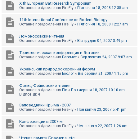
XIth European Bat Research Symposium
Останнє повідомлення
FireFly
«
П'ят січня 18, 2008 12:35 am
11th International Conference on Rodent Biology
Останнє повідомлення
FireFly
«
П'ят січня 18, 2008 12:27 am
Ломоносовские чтения
Останнє повідомлення
FireFly
«
Вів грудня 04, 2007 3:49 pm
Териологическая конференция в Эстонии
Останнє повідомлення
Бегемот
«
Сер жовтня 24, 2007 9:07 am
Український природоохоронний форум
Останнє повідомлення
Еколог
«
Вів серпня 21, 2007 1:15 pm
Фальц-Фейновские чтения
Останнє повідомлення
Fin
«
Пон червня 18, 2007 10:10 am
Відповіді:
4
Заповедники Крыма - 2007
Останнє повідомлення
FireFly
«
Пон квітня 23, 2007 5:41 pm
Конференции в 2007-м
Останнє повідомлення
FireFly
«
Чет лютого 22, 2007 1:26 am
Чтения памяти Браунера, etc