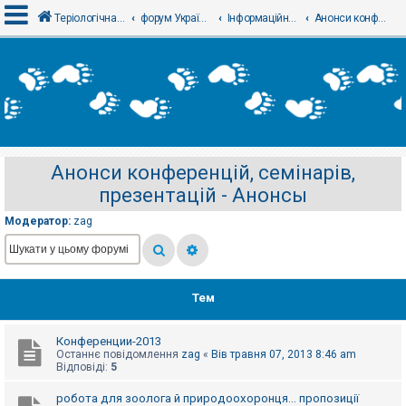
Теріологічна школа
форум Українського теріологічного товариства
Інформаційний відділ
Анонси конференцій, семінарів, презентацій - Анонсы
В
х
і
д
Анонси конференцій, семінарів,
Р
презентацій - Анонсы
е
є
с
Модератор:
zag
т
р
а
ц
і
я
Тем
Конференции-2013
Т
Останнє повідомлення
zag
«
Вів травня 07, 2013 8:46 am
е
Відповіді:
5
м
и
б
робота для зоолога й природоохоронця... пропозиції