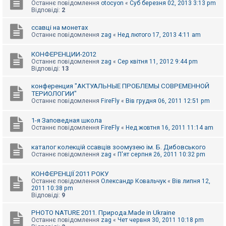
е
Останнє повідомлення
otocyon
«
Суб березня 02, 2013 3:13 pm
з
Відповіді:
2
в
і
ссавці на монетах
д
Останнє повідомлення
zag
«
Нед лютого 17, 2013 4:11 am
п
о
в
КОНФЕРЕНЦИИ-2012
і
Останнє повідомлення
zag
«
Сер квітня 11, 2012 9:44 pm
д
Відповіді:
13
е
й
конференция "АКТУАЛЬНЫЕ ПРОБЛЕМЫ СОВРЕМЕННОЙ
ТЕРИОЛОГИИ"
Останнє повідомлення
FireFly
«
Вів грудня 06, 2011 12:51 pm
А
к
т
1-я Заповедная школа
и
Останнє повідомлення
FireFly
«
Нед жовтня 16, 2011 11:14 am
в
н
каталог колекцій ссавців зоомузею ім. Б. Дибовського
і
Останнє повідомлення
zag
«
П'ят серпня 26, 2011 10:32 pm
т
е
м
КОНФЕРЕНЦІЇ 2011 РОКУ
и
Останнє повідомлення
Олександр Ковальчук
«
Вів липня 12,
2011 10:38 pm
Відповіді:
9
П
о
PHOTO NATURE 2011. Природа.Made in Ukraine
ш
Останнє повідомлення
zag
«
Чет червня 30, 2011 10:18 pm
у