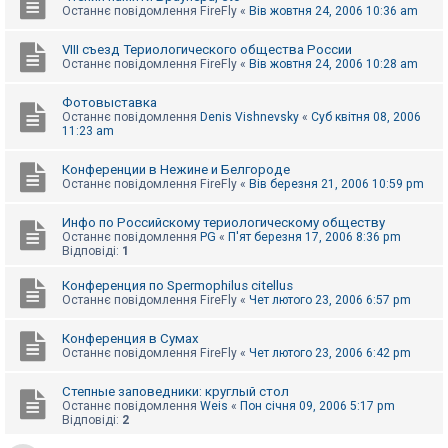
Останнє повідомлення
FireFly
«
Вів жовтня 24, 2006 10:36 am
VIII съезд Териологического общества России
Останнє повідомлення
FireFly
«
Вів жовтня 24, 2006 10:28 am
Фотовыставка
Останнє повідомлення
Denis Vishnevsky
«
Суб квітня 08, 2006
11:23 am
Конференции в Нежине и Белгороде
Останнє повідомлення
FireFly
«
Вів березня 21, 2006 10:59 pm
Инфо по Российскому териологическому обществу
Останнє повідомлення
PG
«
П'ят березня 17, 2006 8:36 pm
Відповіді:
1
Конференция по Spermophilus citellus
Останнє повідомлення
FireFly
«
Чет лютого 23, 2006 6:57 pm
Конференция в Сумах
Останнє повідомлення
FireFly
«
Чет лютого 23, 2006 6:42 pm
Степные заповедники: круглый стол
Останнє повідомлення
Weis
«
Пон січня 09, 2006 5:17 pm
Відповіді:
2