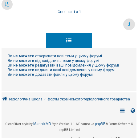
Сторінка
1
з
1
Ви
не можете
створювати нові теми у цьому форумі
Ви
не можете
відповідати на теми у цьому форумі
Ви
не можете
редагувати ваші повідомлення у цьому форумі
Ви
не можете
видаляти ваші повідомлення у цьому форумі
Ви
не можете
додавати файли у цьому форумі
Теріологічна школа
форум Українського теріологічного товариства
MannixMD
phpBB
CleanSilver style by
Style Version 1.1.6
Працює на
® Forum Software ©
phpBB Limited