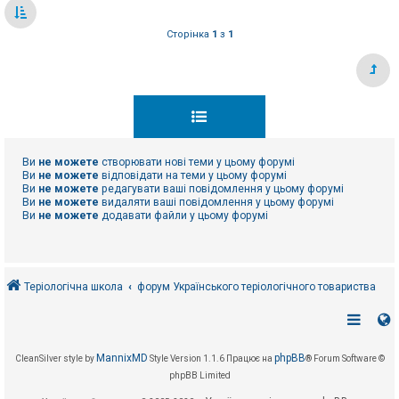
Сторінка
1
з
1
Ви
не можете
створювати нові теми у цьому форумі
Ви
не можете
відповідати на теми у цьому форумі
Ви
не можете
редагувати ваші повідомлення у цьому форумі
Ви
не можете
видаляти ваші повідомлення у цьому форумі
Ви
не можете
додавати файли у цьому форумі
Теріологічна школа
форум Українського теріологічного товариства
MannixMD
phpBB
CleanSilver style by
Style Version 1.1.6
Працює на
® Forum Software ©
phpBB Limited