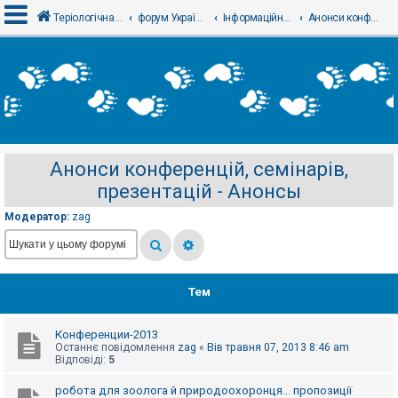
Теріологічна школа
форум Українського теріологічного товариства
Інформаційний відділ
Анонси конференцій, семінарів, презентацій - Анонсы
В
х
і
д
Анонси конференцій, семінарів,
Р
презентацій - Анонсы
е
є
с
Модератор:
zag
т
р
а
ц
і
я
Тем
Конференции-2013
Т
Останнє повідомлення
zag
«
Вів травня 07, 2013 8:46 am
е
Відповіді:
5
м
и
б
робота для зоолога й природоохоронця... пропозиції