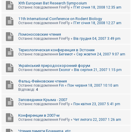
XIth European Bat Research Symposium
Останнє повідомлення
FireFly
«
П'ят січня 18, 2008 12:35 am
11th International Conference on Rodent Biology
Останнє повідомлення
FireFly
«
П'ят січня 18, 2008 12:27 am
Ломоносовские чтения
Останнє повідомлення
FireFly
«
Вів грудня 04, 2007 3:49 pm
Териологическая конференция в Эстонии
Останнє повідомлення
Бегемот
«
Сер жовтня 24, 2007 9:07 am
Український природоохоронний форум
Останнє повідомлення
Еколог
«
Вів серпня 21, 2007 1:15 pm
Фальц-Фейновские чтения
Останнє повідомлення
Fin
«
Пон червня 18, 2007 10:10 am
Відповіді:
4
Заповедники Крыма - 2007
Останнє повідомлення
FireFly
«
Пон квітня 23, 2007 5:41 pm
Конференции в 2007-м
Останнє повідомлення
FireFly
«
Чет лютого 22, 2007 1:26 am
Чтения памяти Браунера, etc