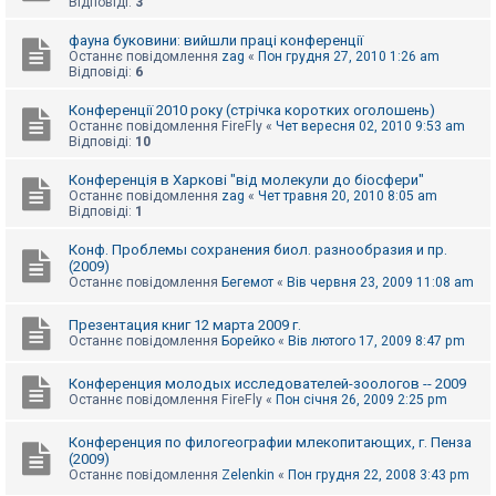
Відповіді:
3
к
фауна буковини: вийшли праці конференції
Останнє повідомлення
zag
«
Пон грудня 27, 2010 1:26 am
Відповіді:
6
Д
о
п
Конференції 2010 року (стрічка коротких оголошень)
о
Останнє повідомлення
FireFly
«
Чет вересня 02, 2010 9:53 am
м
Відповіді:
10
о
г
Конференція в Харкові "від молекули до біосфери"
а
Останнє повідомлення
zag
«
Чет травня 20, 2010 8:05 am
Відповіді:
1
Конф. Проблемы сохранения биол. разнообразия и пр.
(2009)
Останнє повідомлення
Бегемот
«
Вів червня 23, 2009 11:08 am
Презентация книг 12 марта 2009 г.
Останнє повідомлення
Борейко
«
Вів лютого 17, 2009 8:47 pm
Конференция молодых исследователей-зоологов -- 2009
Останнє повідомлення
FireFly
«
Пон січня 26, 2009 2:25 pm
Конференция по филогеографии млекопитающих, г. Пенза
(2009)
Останнє повідомлення
Zelenkin
«
Пон грудня 22, 2008 3:43 pm