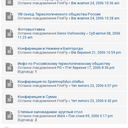
Останнє повідомлення
FireFly
«
Вів жовтня 24, 2006 10:36 am
VIII съезд Териологического общества России
Останнє повідомлення
FireFly
«
Вів жовтня 24, 2006 10:28 am
Фотовыставка
Останнє повідомлення
Denis Vishnevsky
«
Суб квітня 08, 2006
11:23 am
Конференции в Нежине и Белгороде
Останнє повідомлення
FireFly
«
Вів березня 21, 2006 10:59 pm
Инфо по Российскому териологическому обществу
Останнє повідомлення
PG
«
П'ят березня 17, 2006 8:36 pm
Відповіді:
1
Конференция по Spermophilus citellus
Останнє повідомлення
FireFly
«
Чет лютого 23, 2006 6:57 pm
Конференция в Сумах
Останнє повідомлення
FireFly
«
Чет лютого 23, 2006 6:42 pm
Степные заповедники: круглый стол
Останнє повідомлення
Weis
«
Пон січня 09, 2006 5:17 pm
Відповіді:
2