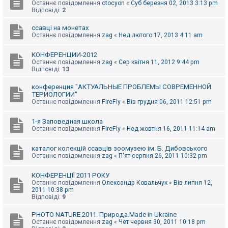
е
Останнє повідомлення
otocyon
«
Суб березня 02, 2013 3:13 pm
з
Відповіді:
2
в
і
ссавці на монетах
д
Останнє повідомлення
zag
«
Нед лютого 17, 2013 4:11 am
п
о
в
КОНФЕРЕНЦИИ-2012
і
Останнє повідомлення
zag
«
Сер квітня 11, 2012 9:44 pm
д
Відповіді:
13
е
й
конференция "АКТУАЛЬНЫЕ ПРОБЛЕМЫ СОВРЕМЕННОЙ
ТЕРИОЛОГИИ"
Останнє повідомлення
FireFly
«
Вів грудня 06, 2011 12:51 pm
А
к
т
1-я Заповедная школа
и
Останнє повідомлення
FireFly
«
Нед жовтня 16, 2011 11:14 am
в
н
каталог колекцій ссавців зоомузею ім. Б. Дибовського
і
Останнє повідомлення
zag
«
П'ят серпня 26, 2011 10:32 pm
т
е
м
КОНФЕРЕНЦІЇ 2011 РОКУ
и
Останнє повідомлення
Олександр Ковальчук
«
Вів липня 12,
2011 10:38 pm
Відповіді:
9
П
о
PHOTO NATURE 2011. Природа.Made in Ukraine
ш
Останнє повідомлення
zag
«
Чет червня 30, 2011 10:18 pm
у