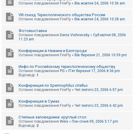
Останнє повідомлення
FireFly
«
Вів жовтня 24, 2006 10:36 am
VIII съезд Териологического общества России
Останнє повідомлення
FireFly
«
Вів жовтня 24, 2006 10:28 am
Фотовыставка
Останнє повідомлення
Denis Vishnevsky
«
Суб квітня 08, 2006
11:23 am
Конференции в Нежине и Белгороде
Останнє повідомлення
FireFly
«
Вів березня 21, 2006 10:59 pm
Инфо по Российскому териологическому обществу
Останнє повідомлення
PG
«
П'ят березня 17, 2006 8:36 pm
Відповіді:
1
Конференция по Spermophilus citellus
Останнє повідомлення
FireFly
«
Чет лютого 23, 2006 6:57 pm
Конференция в Сумах
Останнє повідомлення
FireFly
«
Чет лютого 23, 2006 6:42 pm
Степные заповедники: круглый стол
Останнє повідомлення
Weis
«
Пон січня 09, 2006 5:17 pm
Відповіді:
2