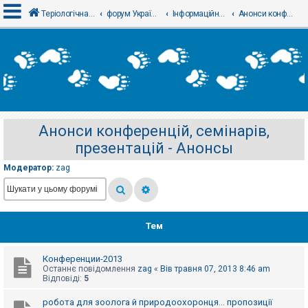
Теріологічна школа
форум Українського теріологічного товариства
Інформаційний відділ
Анонси конференцій, семінарів, презентацій - Анонсы
В
х
і
д
Анонси конференцій, семінарів,
Р
презентацій - Анонсы
е
є
с
Модератор:
zag
т
р
а
ц
і
я
Тем
Конференции-2013
Т
Останнє повідомлення
zag
«
Вів травня 07, 2013 8:46 am
е
Відповіді:
5
м
и
б
робота для зоолога й природоохоронця... пропозиції