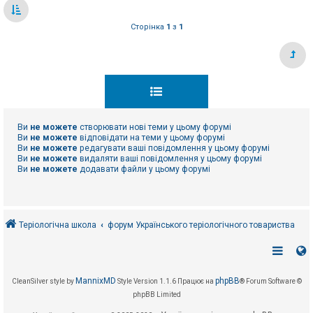
Сторінка
1
з
1
Ви
не можете
створювати нові теми у цьому форумі
Ви
не можете
відповідати на теми у цьому форумі
Ви
не можете
редагувати ваші повідомлення у цьому форумі
Ви
не можете
видаляти ваші повідомлення у цьому форумі
Ви
не можете
додавати файли у цьому форумі
Теріологічна школа
форум Українського теріологічного товариства
MannixMD
phpBB
CleanSilver style by
Style Version 1.1.6
Працює на
® Forum Software ©
phpBB Limited