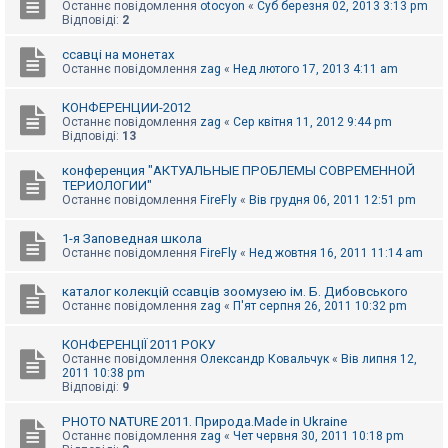
е
Останнє повідомлення
otocyon
«
Суб березня 02, 2013 3:13 pm
з
Відповіді:
2
в
і
ссавці на монетах
д
Останнє повідомлення
zag
«
Нед лютого 17, 2013 4:11 am
п
о
в
КОНФЕРЕНЦИИ-2012
і
Останнє повідомлення
zag
«
Сер квітня 11, 2012 9:44 pm
д
Відповіді:
13
е
й
конференция "АКТУАЛЬНЫЕ ПРОБЛЕМЫ СОВРЕМЕННОЙ
ТЕРИОЛОГИИ"
Останнє повідомлення
FireFly
«
Вів грудня 06, 2011 12:51 pm
А
к
т
1-я Заповедная школа
и
Останнє повідомлення
FireFly
«
Нед жовтня 16, 2011 11:14 am
в
н
каталог колекцій ссавців зоомузею ім. Б. Дибовського
і
Останнє повідомлення
zag
«
П'ят серпня 26, 2011 10:32 pm
т
е
м
КОНФЕРЕНЦІЇ 2011 РОКУ
и
Останнє повідомлення
Олександр Ковальчук
«
Вів липня 12,
2011 10:38 pm
Відповіді:
9
П
о
PHOTO NATURE 2011. Природа.Made in Ukraine
ш
Останнє повідомлення
zag
«
Чет червня 30, 2011 10:18 pm
у