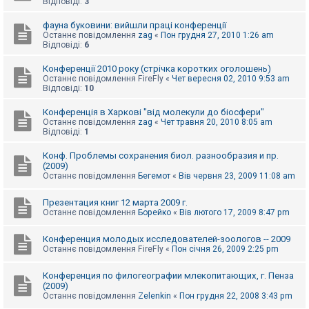
Відповіді:
3
к
фауна буковини: вийшли праці конференції
Останнє повідомлення
zag
«
Пон грудня 27, 2010 1:26 am
Відповіді:
6
Д
о
п
Конференції 2010 року (стрічка коротких оголошень)
о
Останнє повідомлення
FireFly
«
Чет вересня 02, 2010 9:53 am
м
Відповіді:
10
о
г
Конференція в Харкові "від молекули до біосфери"
а
Останнє повідомлення
zag
«
Чет травня 20, 2010 8:05 am
Відповіді:
1
Конф. Проблемы сохранения биол. разнообразия и пр.
(2009)
Останнє повідомлення
Бегемот
«
Вів червня 23, 2009 11:08 am
Презентация книг 12 марта 2009 г.
Останнє повідомлення
Борейко
«
Вів лютого 17, 2009 8:47 pm
Конференция молодых исследователей-зоологов -- 2009
Останнє повідомлення
FireFly
«
Пон січня 26, 2009 2:25 pm
Конференция по филогеографии млекопитающих, г. Пенза
(2009)
Останнє повідомлення
Zelenkin
«
Пон грудня 22, 2008 3:43 pm