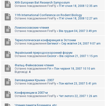
XIth European Bat Research Symposium
Останнє повідомлення
FireFly
«
П'ят січня 18, 2008 12:35 am
11th International Conference on Rodent Biology
Останнє повідомлення
FireFly
«
П'ят січня 18, 2008 12:27 am
Ломоносовские чтения
Останнє повідомлення
FireFly
«
Вів грудня 04, 2007 3:49 pm
Териологическая конференция в Эстонии
Останнє повідомлення
Бегемот
«
Сер жовтня 24, 2007 9:07 am
Український природоохоронний форум
Останнє повідомлення
Еколог
«
Вів серпня 21, 2007 1:15 pm
Фальц-Фейновские чтения
Останнє повідомлення
Fin
«
Пон червня 18, 2007 10:10 am
Відповіді:
4
Заповедники Крыма - 2007
Останнє повідомлення
FireFly
«
Пон квітня 23, 2007 5:41 pm
Конференции в 2007-м
Останнє повідомлення
FireFly
«
Чет лютого 22, 2007 1:26 am
Чтения памяти Браунера, etc