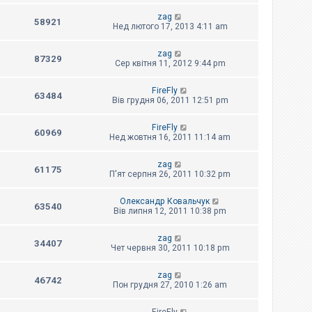
zag
58921
Нед лютого 17, 2013 4:11 am
zag
87329
Сер квітня 11, 2012 9:44 pm
FireFly
63484
Вів грудня 06, 2011 12:51 pm
FireFly
60969
Нед жовтня 16, 2011 11:14 am
zag
61175
П'ят серпня 26, 2011 10:32 pm
Олександр Ковальчук
63540
Вів липня 12, 2011 10:38 pm
zag
34407
Чет червня 30, 2011 10:18 pm
zag
46742
Пон грудня 27, 2010 1:26 am