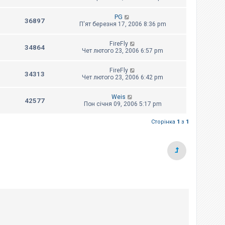
PG
36897
П'ят березня 17, 2006 8:36 pm
FireFly
34864
Чет лютого 23, 2006 6:57 pm
FireFly
34313
Чет лютого 23, 2006 6:42 pm
Weis
42577
Пон січня 09, 2006 5:17 pm
Сторінка
1
з
1