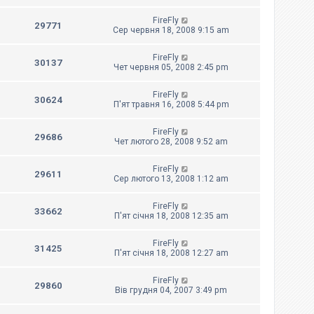
FireFly
29771
Сер червня 18, 2008 9:15 am
FireFly
30137
Чет червня 05, 2008 2:45 pm
FireFly
30624
П'ят травня 16, 2008 5:44 pm
FireFly
29686
Чет лютого 28, 2008 9:52 am
FireFly
29611
Сер лютого 13, 2008 1:12 am
FireFly
33662
П'ят січня 18, 2008 12:35 am
FireFly
31425
П'ят січня 18, 2008 12:27 am
FireFly
29860
Вів грудня 04, 2007 3:49 pm