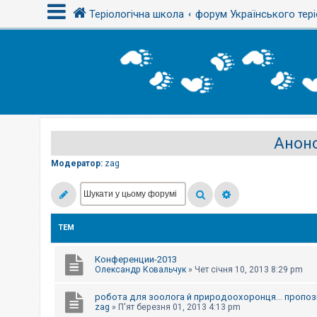
Теріологічна школа
форум Українського тері
В
х
і
д
Анонс
Р
е
є
Модератор:
zag
с
т
р
а
ц
і
ТЕМ
я
Конференции-2013
Т
Олександр Ковальчук
»
Чет січня 10, 2013 8:29 pm
е
м
робота для зоолога й природоохоронця... пропози
и
б
zag
»
П'ят березня 01, 2013 4:13 pm