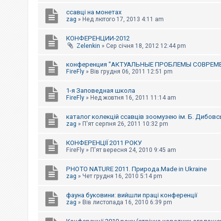
е
з
ссавці на монетах
в
zag
»
Нед лютого 17, 2013 4:11 am
і
д
п
КОНФЕРЕНЦИИ-2012
о
Zelenkin
»
Сер січня 18, 2012 12:44 pm
в
і
д
конференция "АКТУАЛЬНЫЕ ПРОБЛЕМЫ СОВРЕМ
е
FireFly
»
Вів грудня 06, 2011 12:51 pm
й
1-я Заповедная школа
FireFly
»
Нед жовтня 16, 2011 11:14 am
А
к
каталог колекцій ссавців зоомузею ім. Б. Дибовс
т
и
zag
»
П'ят серпня 26, 2011 10:32 pm
в
н
КОНФЕРЕНЦІЇ 2011 РОКУ
і
FireFly
»
П'ят вересня 24, 2010 9:45 am
т
е
м
PHOTO NATURE 2011. Природа.Made in Ukraine
и
zag
»
Чет грудня 16, 2010 5:14 pm
фауна буковини: вийшли праці конференції
П
zag
»
Вів листопада 16, 2010 6:39 pm
о
ш
у