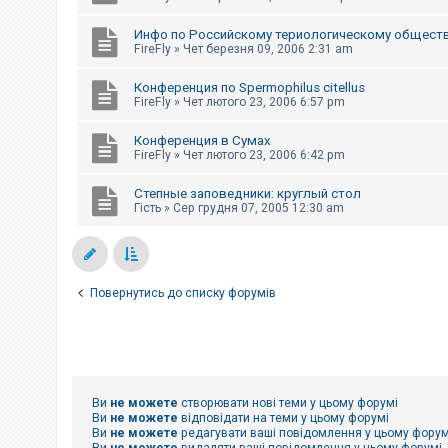
Инфо по Российскому териологическому общест
FireFly
»
Чет березня 09, 2006 2:31 am
Конференция по Spermophilus citellus
FireFly
»
Чет лютого 23, 2006 6:57 pm
Конференция в Сумах
FireFly
»
Чет лютого 23, 2006 6:42 pm
Степные заповедники: круглый стол
Гість
»
Сер грудня 07, 2005 12:30 am
Повернутись до списку форумів
Ви
не можете
створювати нові теми у цьому форумі
Ви
не можете
відповідати на теми у цьому форумі
Ви
не можете
редагувати ваші повідомлення у цьому форум