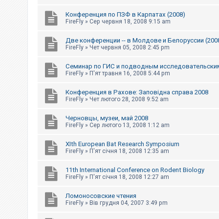
Конференция по ПЗФ в Карпатах (2008)
FireFly
»
Сер червня 18, 2008 9:15 am
Две конференции -- в Молдове и Белоруссии (200
FireFly
»
Чет червня 05, 2008 2:45 pm
Семинар по ГИС и подводным исследовательски
FireFly
»
П'ят травня 16, 2008 5:44 pm
Конференция в Рахове: Заповідна справа 2008
FireFly
»
Чет лютого 28, 2008 9:52 am
Черновцы, музеи, май 2008
FireFly
»
Сер лютого 13, 2008 1:12 am
XIth European Bat Research Symposium
FireFly
»
П'ят січня 18, 2008 12:35 am
11th International Conference on Rodent Biology
FireFly
»
П'ят січня 18, 2008 12:27 am
Ломоносовские чтения
FireFly
»
Вів грудня 04, 2007 3:49 pm