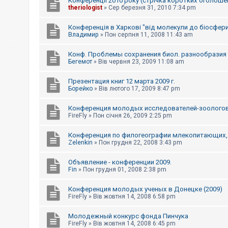
Конференції 2010 року (стрічка коротких оголоше
к
theriologist
»
Сер березня 31, 2010 7:34 pm
Конференція в Харкові "від молекули до біосфер
Д
Владимир
»
Пон серпня 11, 2008 11:43 am
о
п
Конф. Проблемы сохранения биол. разнообразия и
о
Бегемот
»
Вів червня 23, 2009 11:08 am
м
о
г
Презентация книг 12 марта 2009 г.
а
Борейко
»
Вів лютого 17, 2009 8:47 pm
Конференция молодых исследователей-зоологов 
FireFly
»
Пон січня 26, 2009 2:25 pm
Конференция по филогеографии млекопитающих, г
Zelenkin
»
Пон грудня 22, 2008 3:43 pm
Объявление - конференции 2009.
Fin
»
Пон грудня 01, 2008 2:38 pm
Конференция молодых ученых в Донецке (2009)
FireFly
»
Вів жовтня 14, 2008 6:58 pm
Молодежный конкурс фонда Пинчука
FireFly
»
Вів жовтня 14, 2008 6:45 pm