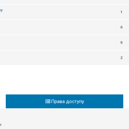
ву
1
0
0
2
Права доступу
і