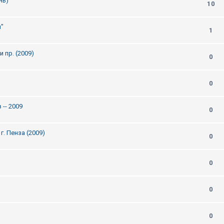
нь)
10
и"
1
 пр. (2009)
0
0
-- 2009
0
. Пенза (2009)
0
0
0
0