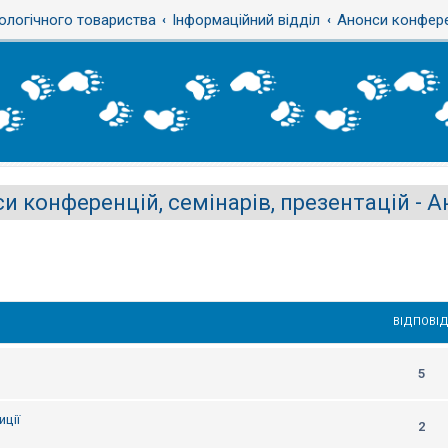
ологічного товариства
Інформаційний відділ
Анонси конферен
и конференцій, семінарів, презентацій - 
ВІДПОВІД
5
ції
2