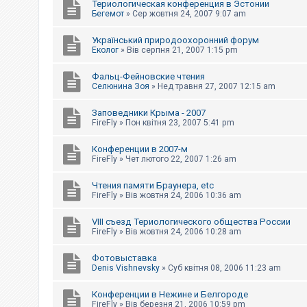
Териологическая конференция в Эстонии
Бегемот
»
Сер жовтня 24, 2007 9:07 am
Український природоохоронний форум
Еколог
»
Вів серпня 21, 2007 1:15 pm
Фальц-Фейновские чтения
Селюнина Зоя
»
Нед травня 27, 2007 12:15 am
Заповедники Крыма - 2007
FireFly
»
Пон квітня 23, 2007 5:41 pm
Конференции в 2007-м
FireFly
»
Чет лютого 22, 2007 1:26 am
Чтения памяти Браунера, etc
FireFly
»
Вів жовтня 24, 2006 10:36 am
VIII съезд Териологического общества России
FireFly
»
Вів жовтня 24, 2006 10:28 am
Фотовыставка
Denis Vishnevsky
»
Суб квітня 08, 2006 11:23 am
Конференции в Нежине и Белгороде
FireFly
»
Вів березня 21, 2006 10:59 pm