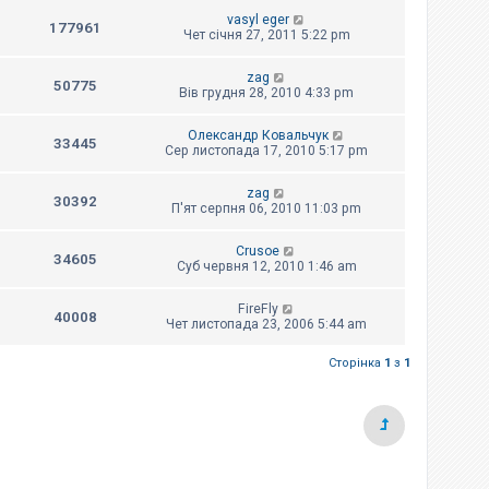
vasyl eger
177961
Чет січня 27, 2011 5:22 pm
zag
50775
Вів грудня 28, 2010 4:33 pm
Олександр Ковальчук
33445
Сер листопада 17, 2010 5:17 pm
zag
30392
П'ят серпня 06, 2010 11:03 pm
Crusoe
34605
Суб червня 12, 2010 1:46 am
FireFly
40008
Чет листопада 23, 2006 5:44 am
Сторінка
1
з
1