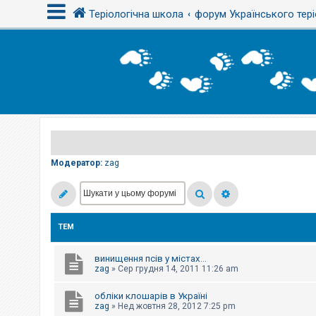
Теріологічна школа
форум Українського тері
В
х
і
д
Р
е
є
Модератор:
zag
с
т
р
а
ц
і
ТЕМ
я
винищення псів у містах...
Т
zag
»
Сер грудня 14, 2011 11:26 am
е
м
обліки клошарів в Україні
и
б
zag
»
Нед жовтня 28, 2012 7:25 pm