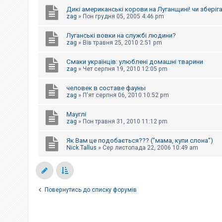
к
Дикі американські корови на Луганщині! чи зберіг
zag
»
Пон грудня 05, 2005 4:46 pm
Д
Луганські вовки на службі людини?
о
zag
»
Вів травня 25, 2010 2:51 pm
п
о
м
Смаки українців: улюблені домашні тварини
о
zag
»
Чет серпня 19, 2010 12:05 pm
г
а
человек в составе фауны
zag
»
П'ят серпня 06, 2010 10:52 pm
Мауглі
zag
»
Пон травня 31, 2010 11:12 pm
Як Вам це подобається??? ("мама, купи слона")
Nick.Tallus
»
Сер листопада 22, 2006 10:49 am
Повернутись до списку форумів