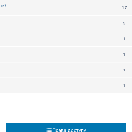
ати?
17
5
1
1
1
1
Права доступу