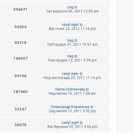
zag
596671
Чет вересня 06, 2012 12:30 am
vasyl eger
56354
Вів січня 24, 2012 11:16 pm
zag
65218
Суб грудня 31, 2011 10:57 am
zag
166507
Пон грудня 12, 2011 9:39 pm
vasyl eger
59166
Нед листопада 20, 2011 11:16 pm
Denis Vishnevsky
181660
Нед липня 10, 2011 1:58 am
Олександр Ковальчук
32247
Сер квітня 13, 2011 3:35 pm
vasyl eger
30070
Вів березня 29, 2011 4:06 pm