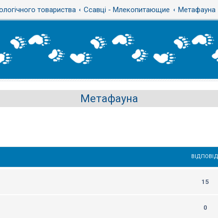
ологічного товариства
Ссавці - Млекопитающие
Метафауна
Метафауна
ВІДПОВІД
15
0