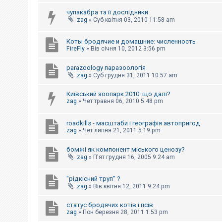
е
з
чупакабра та її дослідники
в
zag
»
Суб квітня 03, 2010 11:58 am
і
д
п
Коты бродячие и домашние: численность
о
FireFly
»
Вів січня 10, 2012 3:56 pm
в
і
д
parazoology паразоологія
е
zag
»
Суб грудня 31, 2011 10:57 am
й
Київський зоопарк 2010: що далі?
zag
»
Чет травня 06, 2010 5:48 pm
А
к
т
roadkills - масштаби і географія автопригод
и
zag
»
Чет липня 21, 2011 5:19 pm
в
н
і
бомжі як компонент міського ценозу?
т
zag
»
П'ят грудня 16, 2005 9:24 am
е
м
и
"рідкісний труп" ?
zag
»
Вів квітня 12, 2011 9:24 pm
П
статус бродячих котів і псів
о
zag
»
Пон березня 28, 2011 1:53 pm
ш
у