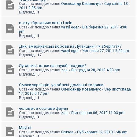
Останнє повідомлення
Олександр Ковальчук
«
Сер квітня 13,
к
2011 3:35 pm
Відповіді:
1
Д
статус бродячих котів і псів
о
Останнє повідомлення
vasyl eger
«
Вів березня 29, 2011 4:06
п
pm
о
Відповіді:
1
м
о
Дикі американські корови на Луганщині! чи зберігати?
г
а
Останнє повідомлення
vasyl eger
«
Чет січня 27, 2011 5:22 pm
Відповіді:
17
Луганські вовки на службі людини?
Останнє повідомлення
zag
«
Вів грудня 28, 2010 4:33 pm
Відповіді:
5
Смаки українців: улюблені домашні тварини
Останнє повідомлення
Олександр Ковальчук
«
Сер листопада
17, 2010 5:17 pm
Відповіді:
1
человек в составе фауны
Останнє повідомлення
zag
«
П'ят серпня 06, 2010 11:03 pm
Відповіді:
1
Мауглі
Останнє повідомлення
Crusoe
«
Суб червня 12, 2010 1:46 am
Відповіді:
1