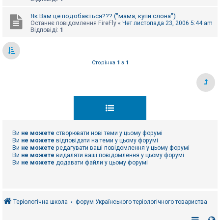
Як Вам це подобається??? ("мама, купи слона")
Останнє повідомлення
FireFly
«
Чет листопада 23, 2006 5:44 am
Відповіді:
1
Сторінка
1
з
1
Ви
не можете
створювати нові теми у цьому форумі
Ви
не можете
відповідати на теми у цьому форумі
Ви
не можете
редагувати ваші повідомлення у цьому форумі
Ви
не можете
видаляти ваші повідомлення у цьому форумі
Ви
не можете
додавати файли у цьому форумі
Теріологічна школа
форум Українського теріологічного товариства