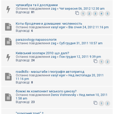
е
з
чупакабра та її дослідники
в
Останнє повідомлення
zag
«
Чет вересня 06, 2012 12:30 am
і
Відповіді:
81
1
2
3
4
5
д
п
о
Коты бродячие и домашние: численность
в
Останнє повідомлення
vasyl eger
«
Вів січня 24, 2012 11:16 pm
і
Відповіді:
6
д
е
й
parazoology паразоологія
Останнє повідомлення
zag
«
Суб грудня 31, 2011 10:57 am
Київський зоопарк 2010: що далі?
А
к
Останнє повідомлення
zag
«
Пон грудня 12, 2011 9:39 pm
т
Відповіді:
24
1
2
и
в
н
roadkills - масштаби і географія автопригод
і
Останнє повідомлення
vasyl eger
«
Нед листопада 20, 2011
т
11:16 pm
е
Відповіді:
8
м
и
бомжі як компонент міського ценозу?
Останнє повідомлення
Denis Vishnevsky
«
Нед липня 10, 2011
1:58 am
Відповіді:
23
П
1
2
о
ш
"рідкісний труп" ?
у