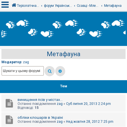
Теріологічна школа
форум Українського теріологічного товариства
Ссавці - Млекопитающие
Метафауна
В
х
і
д
Метафауна
Р
е
Модератор:
zag
є
с
т
р
а
ц
Тем
і
я
винищення псів у містах...
Останнє повідомлення
zag
«
Суб липня 20, 2013 2:24 pm
Т
Відповіді:
15
е
м
обліки клошарів в Україні
и
Останнє повідомлення
zag
«
Нед жовтня 28, 2012 7:25 pm
б