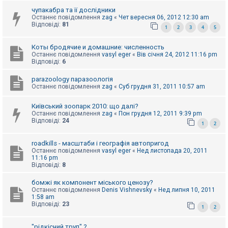
е
з
чупакабра та її дослідники
в
Останнє повідомлення
zag
«
Чет вересня 06, 2012 12:30 am
і
Відповіді:
81
1
2
3
4
5
д
п
о
Коты бродячие и домашние: численность
в
Останнє повідомлення
vasyl eger
«
Вів січня 24, 2012 11:16 pm
і
Відповіді:
6
д
е
й
parazoology паразоологія
Останнє повідомлення
zag
«
Суб грудня 31, 2011 10:57 am
Київський зоопарк 2010: що далі?
А
к
Останнє повідомлення
zag
«
Пон грудня 12, 2011 9:39 pm
т
Відповіді:
24
1
2
и
в
н
roadkills - масштаби і географія автопригод
і
Останнє повідомлення
vasyl eger
«
Нед листопада 20, 2011
т
11:16 pm
е
Відповіді:
8
м
и
бомжі як компонент міського ценозу?
Останнє повідомлення
Denis Vishnevsky
«
Нед липня 10, 2011
1:58 am
Відповіді:
23
П
1
2
о
ш
"рідкісний труп" ?
у