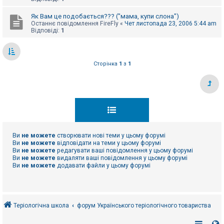
Як Вам це подобається??? ("мама, купи слона")
Останнє повідомлення
FireFly
«
Чет листопада 23, 2006 5:44 am
Відповіді:
1
Сторінка
1
з
1
Ви
не можете
створювати нові теми у цьому форумі
Ви
не можете
відповідати на теми у цьому форумі
Ви
не можете
редагувати ваші повідомлення у цьому форумі
Ви
не можете
видаляти ваші повідомлення у цьому форумі
Ви
не можете
додавати файли у цьому форумі
Теріологічна школа
форум Українського теріологічного товариства