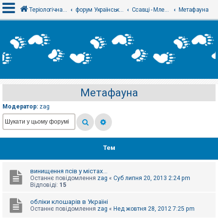
Теріологічна школа
форум Українського теріологічного товариства
Ссавці - Млекопитающие
Метафауна
В
х
і
д
Метафауна
Р
е
Модератор:
zag
є
с
т
р
а
ц
Тем
і
я
винищення псів у містах...
Останнє повідомлення
zag
«
Суб липня 20, 2013 2:24 pm
Т
Відповіді:
15
е
м
обліки клошарів в Україні
и
Останнє повідомлення
zag
«
Нед жовтня 28, 2012 7:25 pm
б