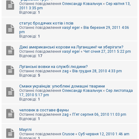
Останнє повідомлення
Олександр Ковальчук
«
Сер квітня 13,
к
2011 3:35 pm
Відповіді:
1
Д
статус бродячих котів і псів
о
Останнє повідомлення
vasyl eger
«
Вів березня 29, 2011 4:06
п
pm
о
Відповіді:
1
м
о
Дикі американські корови на Луганщині! чи зберігати?
г
а
Останнє повідомлення
vasyl eger
«
Чет січня 27, 2011 5:22 pm
Відповіді:
17
Луганські вовки на службі людини?
Останнє повідомлення
zag
«
Вів грудня 28, 2010 4:33 pm
Відповіді:
5
Смаки українців: улюблені домашні тварини
Останнє повідомлення
Олександр Ковальчук
«
Сер листопада
17, 2010 5:17 pm
Відповіді:
1
человек в составе фауны
Останнє повідомлення
zag
«
П'ят серпня 06, 2010 11:03 pm
Відповіді:
1
Мауглі
Останнє повідомлення
Crusoe
«
Суб червня 12, 2010 1:46 am
Відповіді:
1