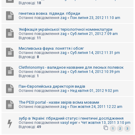
е
Відповіді:
18
з
в
і
генетика вовка. підвиди. гібриди
д
Останнє повідомлення
zag
«
Пон липня 23, 2012 11:10 am
п
о
Уніфікація української теріологічної номенклатури
в
і
Останнє повідомлення
zag
«
Суб липня 21, 2012 7:09 am
д
Відповіді:
11
е
й
Мисливська фауна: поняття і обсяг
Останнє повідомлення
zag
«
Суб липня 14, 2012 11:31 pm
Відповіді:
8
А
к
Clethrionomys - валидное название для лесных полевок
т
Останнє повідомлення
zag
«
Суб липня 14, 2012 10:39 pm
и
Відповіді:
1
в
н
Пан-Європейська директорія видів
і
Останнє повідомлення
zag
«
Нед квітня 01, 2012 9:02 pm
т
е
м
The PESI portal - назви звірів всіма мовами
и
Останнє повідомлення
zag
«
Пон жовтня 24, 2011 12:22 am
зубр в Україні: гібридний статус і генетичні дослідження
П
Останнє повідомлення
vasyl eger
«
Чет жовтня 13, 2011 3:10 pm
о
Відповіді:
49
1
2
3
ш
у