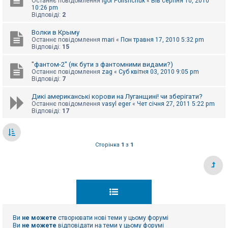
Останнє повідомлення
Igor Polishchuk
«
Вів серпня 10, 2010
10:26 pm
Відповіді:
2
Волки в Крыму
Останнє повідомлення
mari
«
Пон травня 17, 2010 5:32 pm
Відповіді:
15
"фантом-2" (як бути з фантомними видами?)
Останнє повідомлення
zag
«
Суб квітня 03, 2010 9:05 pm
Відповіді:
7
Дикі американські корови на Луганщині! чи зберігати?
Останнє повідомлення
vasyl eger
«
Чет січня 27, 2011 5:22 pm
Відповіді:
17
Сторінка
1
з
1
Ви
не можете
створювати нові теми у цьому форумі
Ви
не можете
відповідати на теми у цьому форумі