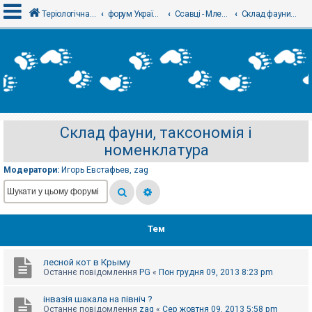
Теріологічна школа
форум Українського теріологічного товариства
Ссавці - Млекопитающие
Склад фауни, таксономія і номенклатура
В
х
і
д
Склад фауни, таксономія і
Р
номенклатура
е
є
с
Модератори:
Игорь Евстафьев
,
zag
т
р
а
ц
і
я
Тем
лесной кот в Крыму
Т
Останнє повідомлення
PG
«
Пон грудня 09, 2013 8:23 pm
е
м
и
інвазія шакала на північ ?
б
Останнє повідомлення
zag
«
Сер жовтня 09, 2013 5:58 pm