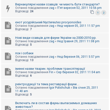
к
Вернакулярні назви ссавців: чи мають бути стандарти?
Останнє повідомлення
zag
«
П'ят вересня 02, 2011 10:56 pm
Відповіді:
24
1
2
Д
о
єнот уссурійський Nyctereutes procyonoides
п
Останнє повідомлення
zag
«
Нед червня 05, 2011 11:57 pm
о
Відповіді:
7
м
о
г
Нові види ссавців для фауни України за 2000-2010 рр.
а
Останнє повідомлення
zag
«
Нед травня 29, 2011 11:08 pm
Відповіді:
5
пси і собаки
Останнє повідомлення
zag
«
Нед березня 06, 2011 5:57 pm
Відповіді:
13
іменні назви тварин. проблеми транслітерації
Останнє повідомлення
Fin
«
Сер березня 02, 2011 11:04 am
Відповіді:
6
реінтродукції та тема реставрації фауни....
Останнє повідомлення
Igor Polishchuk
«
Вів січня 25, 2011
11:40 am
Відповіді:
5
Включать ли в состав фауны выпасаемых домашних
животных?