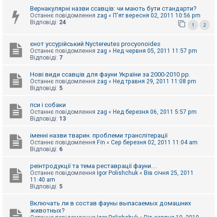
к
Вернакулярні назви ссавців: чи мають бути стандарти?
Останнє повідомлення
zag
«
П'ят вересня 02, 2011 10:56 pm
Відповіді:
24
1
2
Д
о
єнот уссурійський Nyctereutes procyonoides
п
Останнє повідомлення
zag
«
Нед червня 05, 2011 11:57 pm
о
Відповіді:
7
м
о
г
Нові види ссавців для фауни України за 2000-2010 рр.
а
Останнє повідомлення
zag
«
Нед травня 29, 2011 11:08 pm
Відповіді:
5
пси і собаки
Останнє повідомлення
zag
«
Нед березня 06, 2011 5:57 pm
Відповіді:
13
іменні назви тварин. проблеми транслітерації
Останнє повідомлення
Fin
«
Сер березня 02, 2011 11:04 am
Відповіді:
6
реінтродукції та тема реставрації фауни....
Останнє повідомлення
Igor Polishchuk
«
Вів січня 25, 2011
11:40 am
Відповіді:
5
Включать ли в состав фауны выпасаемых домашних
животных?