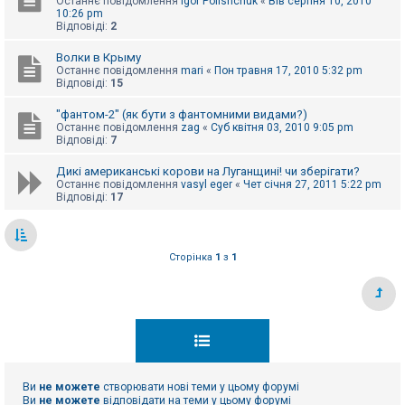
Останнє повідомлення
Igor Polishchuk
«
Вів серпня 10, 2010
10:26 pm
Відповіді:
2
Волки в Крыму
Останнє повідомлення
mari
«
Пон травня 17, 2010 5:32 pm
Відповіді:
15
"фантом-2" (як бути з фантомними видами?)
Останнє повідомлення
zag
«
Суб квітня 03, 2010 9:05 pm
Відповіді:
7
Дикі американські корови на Луганщині! чи зберігати?
Останнє повідомлення
vasyl eger
«
Чет січня 27, 2011 5:22 pm
Відповіді:
17
Сторінка
1
з
1
Ви
не можете
створювати нові теми у цьому форумі
Ви
не можете
відповідати на теми у цьому форумі