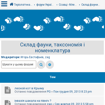
Теріологічна школа
форум Українського теріологічного товариства
Ссавці - Млекопитающие
Склад фауни, таксономія і номенклатура
В
х
і
д
Склад фауни, таксономія і
Р
номенклатура
е
є
с
Модератори:
Игорь Евстафьев
,
zag
т
р
а
ц
і
я
Тем
лесной кот в Крыму
Т
Останнє повідомлення
PG
«
Пон грудня 09, 2013 8:23 pm
е
м
и
інвазія шакала на північ ?
б
Останнє повідомлення
zag
«
Сер жовтня 09, 2013 5:58 pm