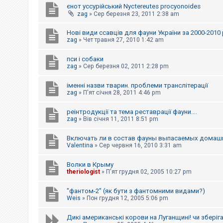
єнот уссурійський Nyctereutes procyonoides
к
zag
»
Сер березня 23, 2011 2:38 am
Нові види ссавців для фауни України за 2000-2010 
Д
zag
»
Чет травня 27, 2010 1:42 am
о
п
о
пси і собаки
м
zag
»
Сер березня 02, 2011 2:28 pm
о
г
а
іменні назви тварин. проблеми транслітерації
zag
»
П'ят січня 28, 2011 4:46 pm
реінтродукції та тема реставрації фауни....
zag
»
Вів січня 11, 2011 8:51 pm
Включать ли в состав фауны выпасаемых домаш
Valentina
»
Сер червня 16, 2010 3:31 am
Волки в Крыму
theriologist
»
П'ят грудня 02, 2005 10:27 pm
"фантом-2" (як бути з фантомними видами?)
Weis
»
Пон грудня 12, 2005 5:06 pm
Дикі американські корови на Луганщині! чи зберіг