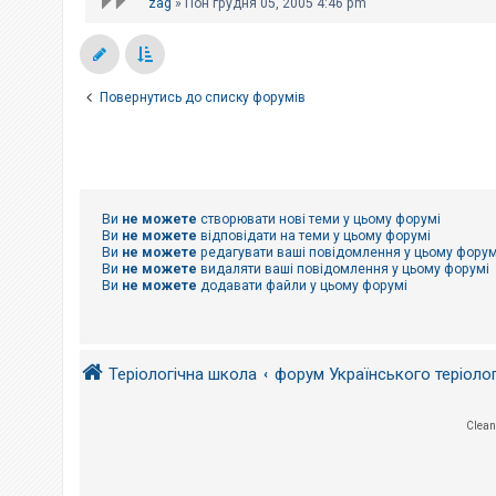
zag
»
Пон грудня 05, 2005 4:46 pm
Повернутись до списку форумів
Ви
не можете
створювати нові теми у цьому форумі
Ви
не можете
відповідати на теми у цьому форумі
Ви
не можете
редагувати ваші повідомлення у цьому форум
Ви
не можете
видаляти ваші повідомлення у цьому форумі
Ви
не можете
додавати файли у цьому форумі
Теріологічна школа
форум Українського теріоло
Clean