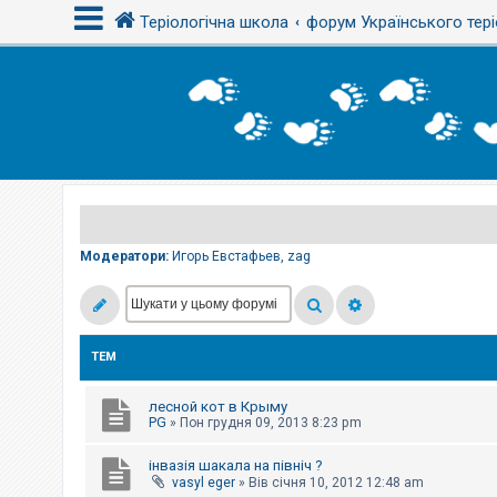
Теріологічна школа
форум Українського тері
В
х
і
д
Р
е
є
Модератори:
Игорь Евстафьев
,
zag
с
т
р
а
ц
і
ТЕМ
я
лесной кот в Крыму
Т
PG
»
Пон грудня 09, 2013 8:23 pm
е
м
інвазія шакала на північ ?
и
б
vasyl eger
»
Вів січня 10, 2012 12:48 am