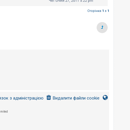
Чет січня 27, 2011 5:22 pm
Сторінка
1
з
1
язок з адміністрацією
Видалити файли cookie
imited