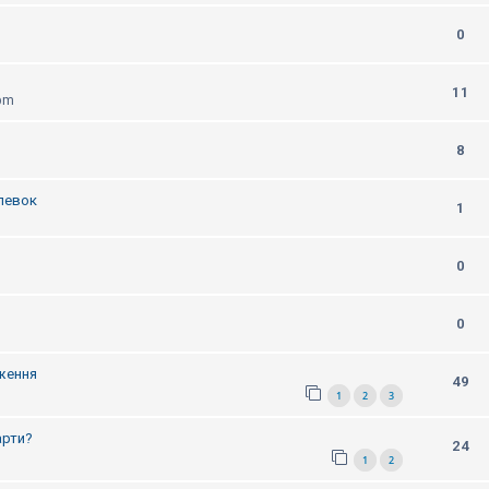
0
11
 pm
8
олевок
1
0
0
дження
49
1
2
3
арти?
24
1
2