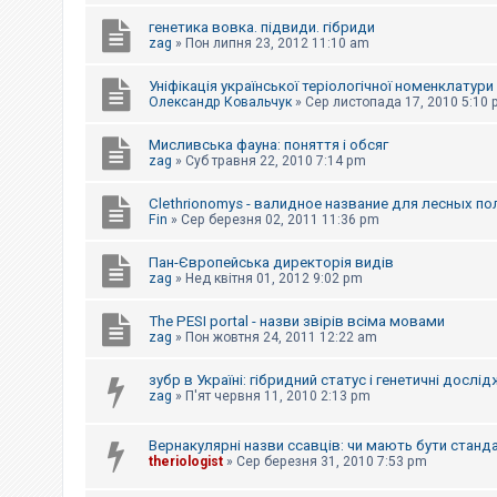
е
з
генетика вовка. підвиди. гібриди
в
zag
»
Пон липня 23, 2012 11:10 am
і
д
п
Уніфікація української теріологічної номенклатури
о
Олександр Ковальчук
»
Сер листопада 17, 2010 5:10
в
і
д
Мисливська фауна: поняття і обсяг
е
zag
»
Суб травня 22, 2010 7:14 pm
й
Clethrionomys - валидное название для лесных п
Fin
»
Сер березня 02, 2011 11:36 pm
А
к
Пан-Європейська директорія видів
т
и
zag
»
Нед квітня 01, 2012 9:02 pm
в
н
The PESI portal - назви звірів всіма мовами
і
zag
»
Пон жовтня 24, 2011 12:22 am
т
е
м
зубр в Україні: гібридний статус і генетичні дослі
и
zag
»
П'ят червня 11, 2010 2:13 pm
Вернакулярні назви ссавців: чи мають бути станд
П
theriologist
»
Сер березня 31, 2010 7:53 pm
о
ш
у