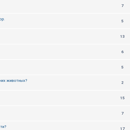
7
рр.
5
13
6
5
них животных?
2
15
7
ати?
17