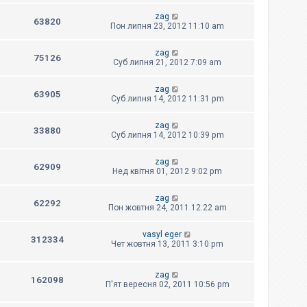
zag
63820
Пон липня 23, 2012 11:10 am
zag
75126
Суб липня 21, 2012 7:09 am
zag
63905
Суб липня 14, 2012 11:31 pm
zag
33880
Суб липня 14, 2012 10:39 pm
zag
62909
Нед квітня 01, 2012 9:02 pm
zag
62292
Пон жовтня 24, 2011 12:22 am
vasyl eger
312334
Чет жовтня 13, 2011 3:10 pm
zag
162098
П'ят вересня 02, 2011 10:56 pm