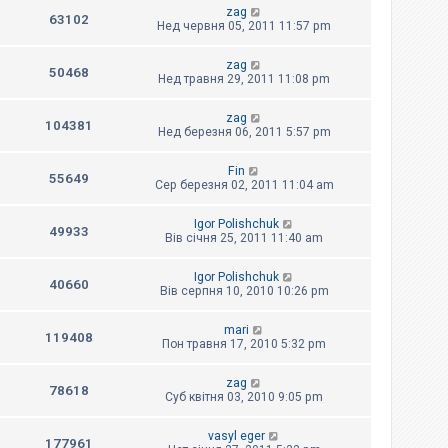
zag
63102
Нед червня 05, 2011 11:57 pm
zag
50468
Нед травня 29, 2011 11:08 pm
zag
104381
Нед березня 06, 2011 5:57 pm
Fin
55649
Сер березня 02, 2011 11:04 am
Igor Polishchuk
49933
Вів січня 25, 2011 11:40 am
Igor Polishchuk
40660
Вів серпня 10, 2010 10:26 pm
mari
119408
Пон травня 17, 2010 5:32 pm
zag
78618
Суб квітня 03, 2010 9:05 pm
vasyl eger
177961