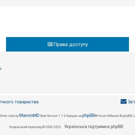
Права доступу
і
гічного товариства
Зв'
MannixMD
phpBB
Silver style by
Style Version 1.1.6
Працює на
® Forum Software © phpBB L
Українська підтримка phpBB
Український переклад © 2005-2020