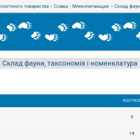
ологічного товариства
Ссавці - Млекопитающие
Склад фауни
Склад фауни, таксономія і номенклатура
ВІДПОВІД
0
18