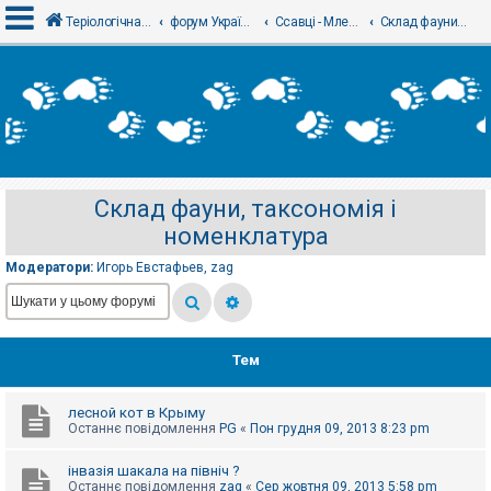
Теріологічна школа
форум Українського теріологічного товариства
Ссавці - Млекопитающие
Склад фауни, таксономія і номенклатура
В
х
і
д
Склад фауни, таксономія і
Р
номенклатура
е
є
с
Модератори:
Игорь Евстафьев
,
zag
т
р
а
ц
і
я
Тем
лесной кот в Крыму
Т
Останнє повідомлення
PG
«
Пон грудня 09, 2013 8:23 pm
е
м
и
інвазія шакала на північ ?
б
Останнє повідомлення
zag
«
Сер жовтня 09, 2013 5:58 pm