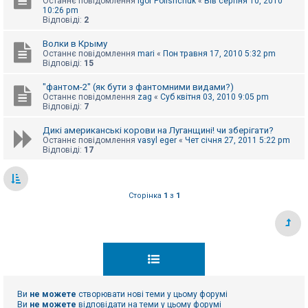
Останнє повідомлення
Igor Polishchuk
«
Вів серпня 10, 2010
10:26 pm
Відповіді:
2
Волки в Крыму
Останнє повідомлення
mari
«
Пон травня 17, 2010 5:32 pm
Відповіді:
15
"фантом-2" (як бути з фантомними видами?)
Останнє повідомлення
zag
«
Суб квітня 03, 2010 9:05 pm
Відповіді:
7
Дикі американські корови на Луганщині! чи зберігати?
Останнє повідомлення
vasyl eger
«
Чет січня 27, 2011 5:22 pm
Відповіді:
17
Сторінка
1
з
1
Ви
не можете
створювати нові теми у цьому форумі
Ви
не можете
відповідати на теми у цьому форумі