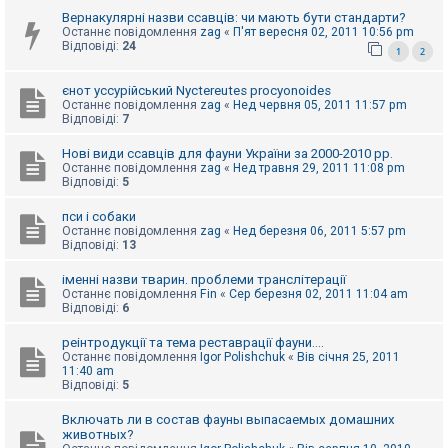
к
Вернакулярні назви ссавців: чи мають бути стандарти?
Останнє повідомлення
zag
«
П'ят вересня 02, 2011 10:56 pm
Відповіді:
24
1
2
Д
о
єнот уссурійський Nyctereutes procyonoides
п
Останнє повідомлення
zag
«
Нед червня 05, 2011 11:57 pm
о
Відповіді:
7
м
о
г
Нові види ссавців для фауни України за 2000-2010 рр.
а
Останнє повідомлення
zag
«
Нед травня 29, 2011 11:08 pm
Відповіді:
5
пси і собаки
Останнє повідомлення
zag
«
Нед березня 06, 2011 5:57 pm
Відповіді:
13
іменні назви тварин. проблеми транслітерації
Останнє повідомлення
Fin
«
Сер березня 02, 2011 11:04 am
Відповіді:
6
реінтродукції та тема реставрації фауни....
Останнє повідомлення
Igor Polishchuk
«
Вів січня 25, 2011
11:40 am
Відповіді:
5
Включать ли в состав фауны выпасаемых домашних
животных?