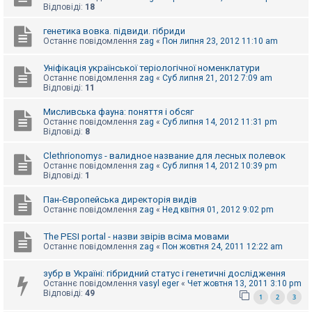
е
Відповіді:
18
з
в
і
генетика вовка. підвиди. гібриди
д
Останнє повідомлення
zag
«
Пон липня 23, 2012 11:10 am
п
о
Уніфікація української теріологічної номенклатури
в
і
Останнє повідомлення
zag
«
Суб липня 21, 2012 7:09 am
д
Відповіді:
11
е
й
Мисливська фауна: поняття і обсяг
Останнє повідомлення
zag
«
Суб липня 14, 2012 11:31 pm
Відповіді:
8
А
к
Clethrionomys - валидное название для лесных полевок
т
Останнє повідомлення
zag
«
Суб липня 14, 2012 10:39 pm
и
Відповіді:
1
в
н
Пан-Європейська директорія видів
і
Останнє повідомлення
zag
«
Нед квітня 01, 2012 9:02 pm
т
е
м
The PESI portal - назви звірів всіма мовами
и
Останнє повідомлення
zag
«
Пон жовтня 24, 2011 12:22 am
зубр в Україні: гібридний статус і генетичні дослідження
П
Останнє повідомлення
vasyl eger
«
Чет жовтня 13, 2011 3:10 pm
о
Відповіді:
49
1
2
3
ш
у