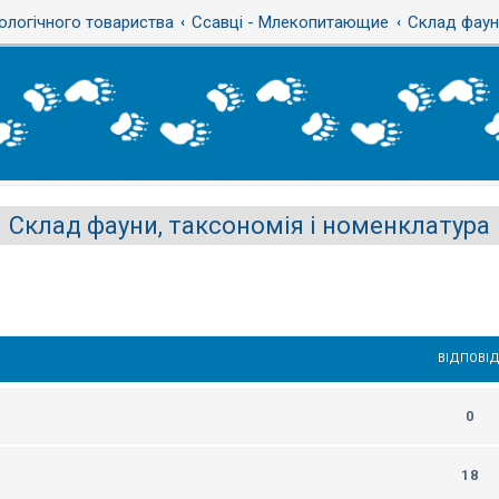
ологічного товариства
Ссавці - Млекопитающие
Склад фауни
Склад фауни, таксономія і номенклатура
ВІДПОВІД
0
18