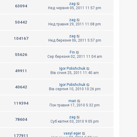
zag
63094
Нед червня 05, 2011 11:57 pm
zag
50442
Нед травня 29, 2011 11:08 pm
zag
104167
Нед березня 06, 2011 5:57 pm
Fin
55626
Сер березня 02, 2011 11:04 am
Igor Polishchuk
49911
Вів січня 25, 2011 11:40 am
Igor Polishchuk
40642
Вів серпня 10, 2010 10:26 pm
mari
119394
Пон травня 17, 2010 5:32 pm
zag
78604
Суб квітня 03, 2010 9:05 pm
vasyl eger
177911