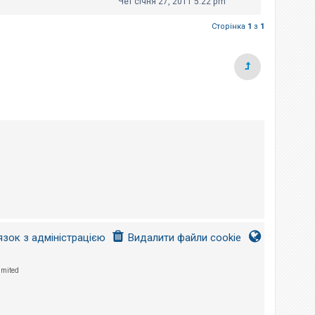
Чет січня 27, 2011 5:22 pm
Сторінка
1
з
1
язок з адміністрацією
Видалити файли cookie
imited