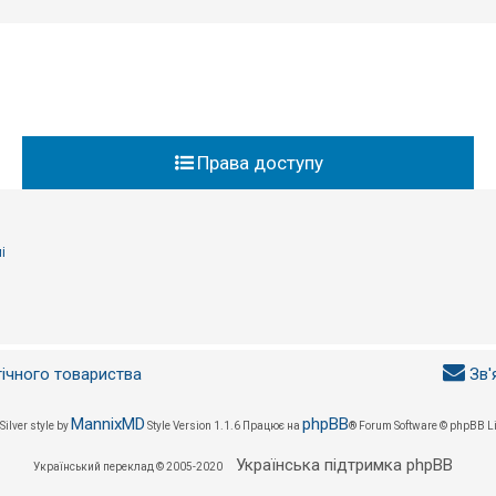
Права доступу
і
гічного товариства
Зв'
MannixMD
phpBB
Silver style by
Style Version 1.1.6
Працює на
® Forum Software © phpBB L
Українська підтримка phpBB
Український переклад © 2005-2020