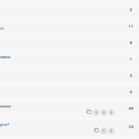
0
11
 pm
8
олевок
1
0
0
дження
49
1
2
3
арти?
24
1
2