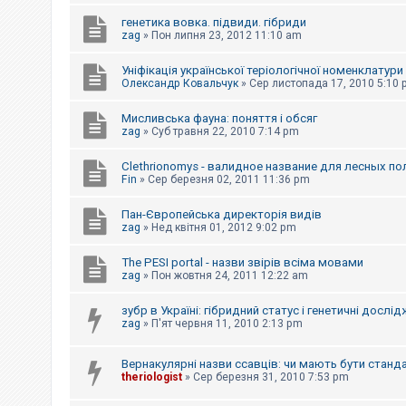
е
з
генетика вовка. підвиди. гібриди
в
zag
»
Пон липня 23, 2012 11:10 am
і
д
п
Уніфікація української теріологічної номенклатури
о
Олександр Ковальчук
»
Сер листопада 17, 2010 5:10
в
і
д
Мисливська фауна: поняття і обсяг
е
zag
»
Суб травня 22, 2010 7:14 pm
й
Clethrionomys - валидное название для лесных п
Fin
»
Сер березня 02, 2011 11:36 pm
А
к
Пан-Європейська директорія видів
т
и
zag
»
Нед квітня 01, 2012 9:02 pm
в
н
The PESI portal - назви звірів всіма мовами
і
zag
»
Пон жовтня 24, 2011 12:22 am
т
е
м
зубр в Україні: гібридний статус і генетичні дослі
и
zag
»
П'ят червня 11, 2010 2:13 pm
Вернакулярні назви ссавців: чи мають бути станд
П
theriologist
»
Сер березня 31, 2010 7:53 pm
о
ш
у