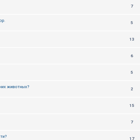
7
рр.
5
13
6
5
них животных?
2
15
7
ати?
17