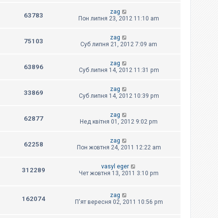
zag
63783
Пон липня 23, 2012 11:10 am
zag
75103
Суб липня 21, 2012 7:09 am
zag
63896
Суб липня 14, 2012 11:31 pm
zag
33869
Суб липня 14, 2012 10:39 pm
zag
62877
Нед квітня 01, 2012 9:02 pm
zag
62258
Пон жовтня 24, 2011 12:22 am
vasyl eger
312289
Чет жовтня 13, 2011 3:10 pm
zag
162074
П'ят вересня 02, 2011 10:56 pm