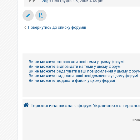
zag
»
Пон грудня 05, 2005 4:46 pm
Повернутись до списку форумів
Ви
не можете
створювати нові теми у цьому форумі
Ви
не можете
відповідати на теми у цьому форумі
Ви
не можете
редагувати ваші повідомлення у цьому форум
Ви
не можете
видаляти ваші повідомлення у цьому форумі
Ви
не можете
додавати файли у цьому форумі
Теріологічна школа
форум Українського теріоло
Clean