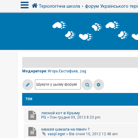
Теріологічна школа
форум Українського тері
В
х
і
д
Р
е
є
Модератори:
Игорь Евстафьев
,
zag
с
т
р
а
ц
і
ТЕМ
я
лесной кот в Крыму
Т
PG
»
Пон грудня 09, 2013 8:23 pm
е
м
інвазія шакала на північ ?
и
б
vasyl eger
»
Вів січня 10, 2012 12:48 am