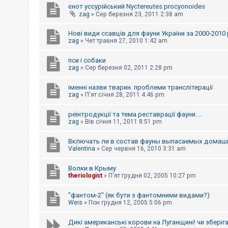
єнот уссурійський Nyctereutes procyonoides
к
zag
»
Сер березня 23, 2011 2:38 am
Нові види ссавців для фауни України за 2000-2010 
Д
zag
»
Чет травня 27, 2010 1:42 am
о
п
о
пси і собаки
м
zag
»
Сер березня 02, 2011 2:28 pm
о
г
а
іменні назви тварин. проблеми транслітерації
zag
»
П'ят січня 28, 2011 4:46 pm
реінтродукції та тема реставрації фауни....
zag
»
Вів січня 11, 2011 8:51 pm
Включать ли в состав фауны выпасаемых домаш
Valentina
»
Сер червня 16, 2010 3:31 am
Волки в Крыму
theriologist
»
П'ят грудня 02, 2005 10:27 pm
"фантом-2" (як бути з фантомними видами?)
Weis
»
Пон грудня 12, 2005 5:06 pm
Дикі американські корови на Луганщині! чи зберіг