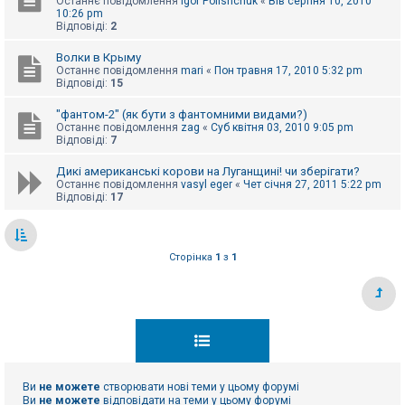
Останнє повідомлення
Igor Polishchuk
«
Вів серпня 10, 2010
10:26 pm
Відповіді:
2
Волки в Крыму
Останнє повідомлення
mari
«
Пон травня 17, 2010 5:32 pm
Відповіді:
15
"фантом-2" (як бути з фантомними видами?)
Останнє повідомлення
zag
«
Суб квітня 03, 2010 9:05 pm
Відповіді:
7
Дикі американські корови на Луганщині! чи зберігати?
Останнє повідомлення
vasyl eger
«
Чет січня 27, 2011 5:22 pm
Відповіді:
17
Сторінка
1
з
1
Ви
не можете
створювати нові теми у цьому форумі
Ви
не можете
відповідати на теми у цьому форумі