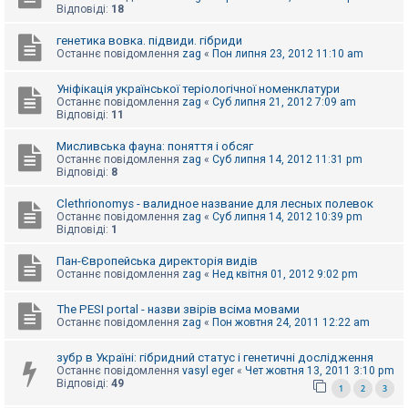
е
Відповіді:
18
з
в
і
генетика вовка. підвиди. гібриди
д
Останнє повідомлення
zag
«
Пон липня 23, 2012 11:10 am
п
о
Уніфікація української теріологічної номенклатури
в
і
Останнє повідомлення
zag
«
Суб липня 21, 2012 7:09 am
д
Відповіді:
11
е
й
Мисливська фауна: поняття і обсяг
Останнє повідомлення
zag
«
Суб липня 14, 2012 11:31 pm
Відповіді:
8
А
к
Clethrionomys - валидное название для лесных полевок
т
Останнє повідомлення
zag
«
Суб липня 14, 2012 10:39 pm
и
Відповіді:
1
в
н
Пан-Європейська директорія видів
і
Останнє повідомлення
zag
«
Нед квітня 01, 2012 9:02 pm
т
е
м
The PESI portal - назви звірів всіма мовами
и
Останнє повідомлення
zag
«
Пон жовтня 24, 2011 12:22 am
зубр в Україні: гібридний статус і генетичні дослідження
П
Останнє повідомлення
vasyl eger
«
Чет жовтня 13, 2011 3:10 pm
о
Відповіді:
49
1
2
3
ш
у