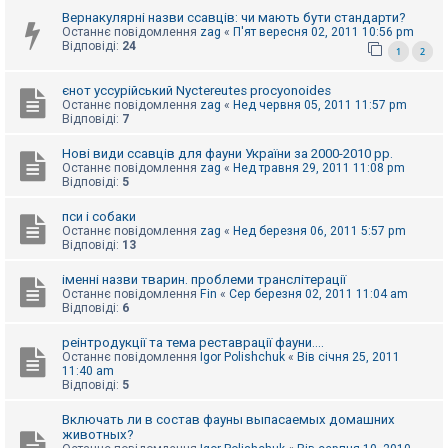
к
Вернакулярні назви ссавців: чи мають бути стандарти?
Останнє повідомлення
zag
«
П'ят вересня 02, 2011 10:56 pm
Відповіді:
24
1
2
Д
о
єнот уссурійський Nyctereutes procyonoides
п
Останнє повідомлення
zag
«
Нед червня 05, 2011 11:57 pm
о
Відповіді:
7
м
о
г
Нові види ссавців для фауни України за 2000-2010 рр.
а
Останнє повідомлення
zag
«
Нед травня 29, 2011 11:08 pm
Відповіді:
5
пси і собаки
Останнє повідомлення
zag
«
Нед березня 06, 2011 5:57 pm
Відповіді:
13
іменні назви тварин. проблеми транслітерації
Останнє повідомлення
Fin
«
Сер березня 02, 2011 11:04 am
Відповіді:
6
реінтродукції та тема реставрації фауни....
Останнє повідомлення
Igor Polishchuk
«
Вів січня 25, 2011
11:40 am
Відповіді:
5
Включать ли в состав фауны выпасаемых домашних
животных?