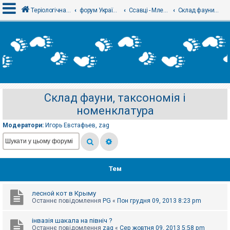
Теріологічна школа
форум Українського теріологічного товариства
Ссавці - Млекопитающие
Склад фауни, таксономія і номенклатура
В
х
і
д
Склад фауни, таксономія і
Р
номенклатура
е
є
с
Модератори:
Игорь Евстафьев
,
zag
т
р
а
ц
і
я
Тем
лесной кот в Крыму
Т
Останнє повідомлення
PG
«
Пон грудня 09, 2013 8:23 pm
е
м
и
інвазія шакала на північ ?
б
Останнє повідомлення
zag
«
Сер жовтня 09, 2013 5:58 pm