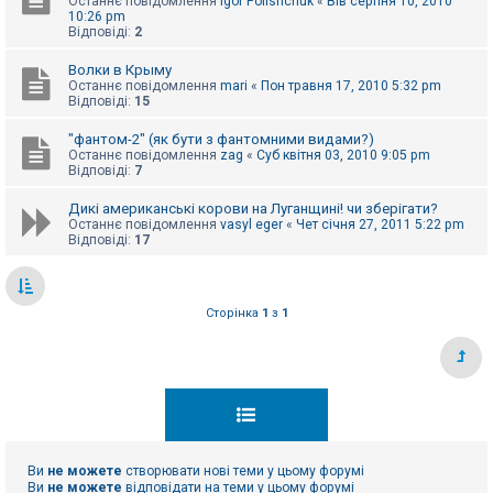
Останнє повідомлення
Igor Polishchuk
«
Вів серпня 10, 2010
10:26 pm
Відповіді:
2
Волки в Крыму
Останнє повідомлення
mari
«
Пон травня 17, 2010 5:32 pm
Відповіді:
15
"фантом-2" (як бути з фантомними видами?)
Останнє повідомлення
zag
«
Суб квітня 03, 2010 9:05 pm
Відповіді:
7
Дикі американські корови на Луганщині! чи зберігати?
Останнє повідомлення
vasyl eger
«
Чет січня 27, 2011 5:22 pm
Відповіді:
17
Сторінка
1
з
1
Ви
не можете
створювати нові теми у цьому форумі
Ви
не можете
відповідати на теми у цьому форумі