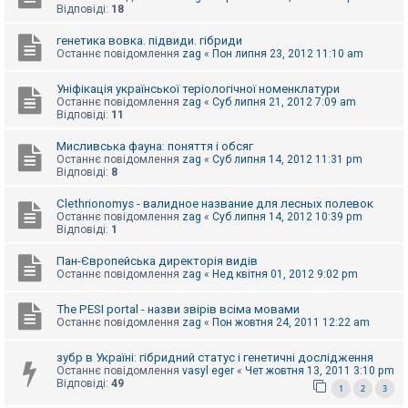
е
Відповіді:
18
з
в
і
генетика вовка. підвиди. гібриди
д
Останнє повідомлення
zag
«
Пон липня 23, 2012 11:10 am
п
о
Уніфікація української теріологічної номенклатури
в
і
Останнє повідомлення
zag
«
Суб липня 21, 2012 7:09 am
д
Відповіді:
11
е
й
Мисливська фауна: поняття і обсяг
Останнє повідомлення
zag
«
Суб липня 14, 2012 11:31 pm
Відповіді:
8
А
к
Clethrionomys - валидное название для лесных полевок
т
Останнє повідомлення
zag
«
Суб липня 14, 2012 10:39 pm
и
Відповіді:
1
в
н
Пан-Європейська директорія видів
і
Останнє повідомлення
zag
«
Нед квітня 01, 2012 9:02 pm
т
е
м
The PESI portal - назви звірів всіма мовами
и
Останнє повідомлення
zag
«
Пон жовтня 24, 2011 12:22 am
зубр в Україні: гібридний статус і генетичні дослідження
П
Останнє повідомлення
vasyl eger
«
Чет жовтня 13, 2011 3:10 pm
о
Відповіді:
49
1
2
3
ш
у