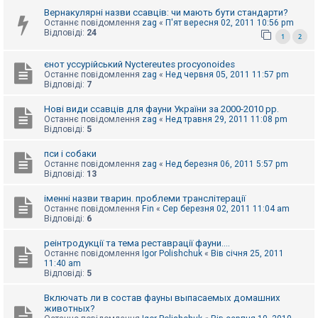
к
Вернакулярні назви ссавців: чи мають бути стандарти?
Останнє повідомлення
zag
«
П'ят вересня 02, 2011 10:56 pm
Відповіді:
24
1
2
Д
о
єнот уссурійський Nyctereutes procyonoides
п
Останнє повідомлення
zag
«
Нед червня 05, 2011 11:57 pm
о
Відповіді:
7
м
о
г
Нові види ссавців для фауни України за 2000-2010 рр.
а
Останнє повідомлення
zag
«
Нед травня 29, 2011 11:08 pm
Відповіді:
5
пси і собаки
Останнє повідомлення
zag
«
Нед березня 06, 2011 5:57 pm
Відповіді:
13
іменні назви тварин. проблеми транслітерації
Останнє повідомлення
Fin
«
Сер березня 02, 2011 11:04 am
Відповіді:
6
реінтродукції та тема реставрації фауни....
Останнє повідомлення
Igor Polishchuk
«
Вів січня 25, 2011
11:40 am
Відповіді:
5
Включать ли в состав фауны выпасаемых домашних
животных?