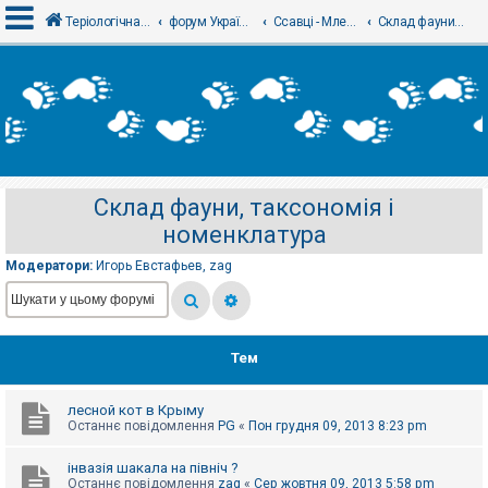
Теріологічна школа
форум Українського теріологічного товариства
Ссавці - Млекопитающие
Склад фауни, таксономія і номенклатура
В
х
і
д
Склад фауни, таксономія і
Р
номенклатура
е
є
с
Модератори:
Игорь Евстафьев
,
zag
т
р
а
ц
і
я
Тем
лесной кот в Крыму
Т
Останнє повідомлення
PG
«
Пон грудня 09, 2013 8:23 pm
е
м
и
інвазія шакала на північ ?
б
Останнє повідомлення
zag
«
Сер жовтня 09, 2013 5:58 pm