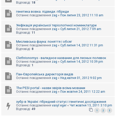
е
Відповіді:
18
з
в
і
генетика вовка. підвиди. гібриди
д
Останнє повідомлення
zag
«
Пон липня 23, 2012 11:10 am
п
о
Уніфікація української теріологічної номенклатури
в
і
Останнє повідомлення
zag
«
Суб липня 21, 2012 7:09 am
д
Відповіді:
11
е
й
Мисливська фауна: поняття і обсяг
Останнє повідомлення
zag
«
Суб липня 14, 2012 11:31 pm
Відповіді:
8
А
к
Clethrionomys - валидное название для лесных полевок
т
Останнє повідомлення
zag
«
Суб липня 14, 2012 10:39 pm
и
Відповіді:
1
в
н
Пан-Європейська директорія видів
і
Останнє повідомлення
zag
«
Нед квітня 01, 2012 9:02 pm
т
е
м
The PESI portal - назви звірів всіма мовами
и
Останнє повідомлення
zag
«
Пон жовтня 24, 2011 12:22 am
зубр в Україні: гібридний статус і генетичні дослідження
П
Останнє повідомлення
vasyl eger
«
Чет жовтня 13, 2011 3:10 pm
о
Відповіді:
49
1
2
3
ш
у