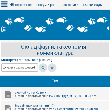
Теріологічна школа
форум Українського теріологічного товариства
Ссавці - Млекопитающие
Склад фауни, таксономія і номенклатура
В
х
і
д
Склад фауни, таксономія і
Р
номенклатура
е
є
с
Модератори:
Игорь Евстафьев
,
zag
т
р
а
ц
і
я
Тем
лесной кот в Крыму
Т
Останнє повідомлення
PG
«
Пон грудня 09, 2013 8:23 pm
е
м
и
інвазія шакала на північ ?
б
Останнє повідомлення
zag
«
Сер жовтня 09, 2013 5:58 pm