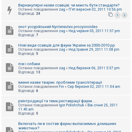
к
Вернакулярні назви ссавців: чи мають бути стандарти?
Останнє повідомлення
zag
«
П'ят вересня 02, 2011 10:56 pm
Відповіді:
24
1
2
Д
о
єнот уссурійський Nyctereutes procyonoides
п
Останнє повідомлення
zag
«
Нед червня 05, 2011 11:57 pm
о
Відповіді:
7
м
о
г
Нові види ссавців для фауни України за 2000-2010 рр.
а
Останнє повідомлення
zag
«
Нед травня 29, 2011 11:08 pm
Відповіді:
5
пси і собаки
Останнє повідомлення
zag
«
Нед березня 06, 2011 5:57 pm
Відповіді:
13
іменні назви тварин. проблеми транслітерації
Останнє повідомлення
Fin
«
Сер березня 02, 2011 11:04 am
Відповіді:
6
реінтродукції та тема реставрації фауни....
Останнє повідомлення
Igor Polishchuk
«
Вів січня 25, 2011
11:40 am
Відповіді:
5
Включать ли в состав фауны выпасаемых домашних
животных?