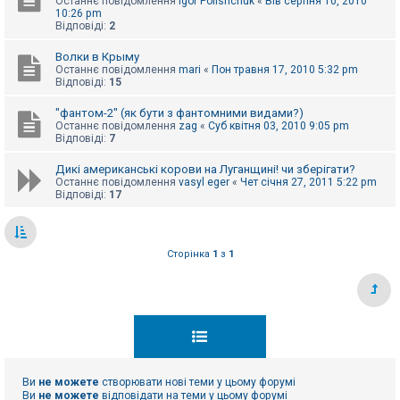
Останнє повідомлення
Igor Polishchuk
«
Вів серпня 10, 2010
10:26 pm
Відповіді:
2
Волки в Крыму
Останнє повідомлення
mari
«
Пон травня 17, 2010 5:32 pm
Відповіді:
15
"фантом-2" (як бути з фантомними видами?)
Останнє повідомлення
zag
«
Суб квітня 03, 2010 9:05 pm
Відповіді:
7
Дикі американські корови на Луганщині! чи зберігати?
Останнє повідомлення
vasyl eger
«
Чет січня 27, 2011 5:22 pm
Відповіді:
17
Сторінка
1
з
1
Ви
не можете
створювати нові теми у цьому форумі
Ви
не можете
відповідати на теми у цьому форумі