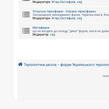
е
Модератори:
Игорь Евстафьев
,
zag
з
в
і
Охорона теріофауни - Охрана териофауны
д
Заповідання, менеджмент фауни, Червона книга, біо
п
Модератори:
Игорь Евстафьев
,
zag
о
в
і
Метафауна
д
що не входить до складу "дикої" фауни, але й не дома
е
Модератор:
zag
й
А
к
т
и
Теріологічна школа
форум Українського теріоло
в
н
і
т
Clean
е
м
и
П
о
ш
у