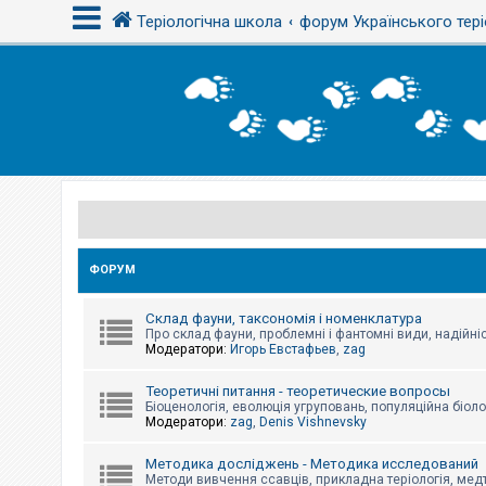
Теріологічна школа
форум Українського тері
В
х
і
д
Р
е
є
с
ФОРУМ
т
р
а
Склад фауни, таксономія і номенклатура
ц
Про склад фауни, проблемні і фантомні види, надійніс
і
Модератори:
Игорь Евстафьев
,
zag
я
Теоретичні питання - теоретические вопросы
Біоценологія, еволюція угруповань, популяційна біоло
Т
Модератори:
zag
,
Denis Vishnevsky
е
м
и
Методика досліджень - Методика исследований
б
Методи вивчення ссавців, прикладна теріологія, медт