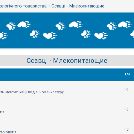
ологічного товариства
Ссавці - Млекопитающие
Ссавці - Млекопитающие
ТЕМ
19
ть ідентифікації видів, номенклатуру
12
гія
17
еріологія