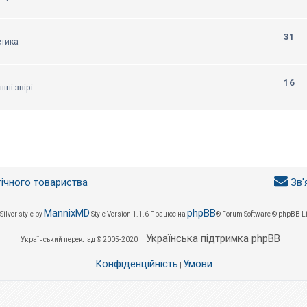
31
етика
16
шні звірі
гічного товариства
Зв'
MannixMD
phpBB
Silver style by
Style Version 1.1.6
Працює на
® Forum Software © phpBB L
Українська підтримка phpBB
Український переклад © 2005-2020
Конфіденційність
Умови
|