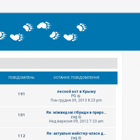
ПОВІДОМЛЕНЬ
ОСТАННЄ ПОВІДОМЛЕННЯ
лесной кот в Крыму
191
П
PG
е
Пон грудня 09, 2013 8:23 pm
р
е
Re: міжвидові гібриди в приро…
г
101
П
zag
л
е
Нед вересня 09, 2012 7:23 am
я
р
н
е
у
Re: актуальні майстер-класи д…
г
т
112
П
zag
л
и