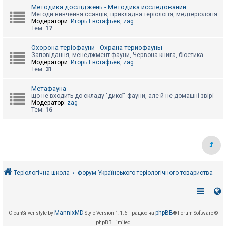
е
Методика досліджень - Методика исследований
з
в
Методи вивчення ссавців, прикладна теріологія, медтеріологія
і
Модератори:
Игорь Евстафьев
,
zag
д
Тем:
17
п
о
Охорона теріофауни - Охрана териофауны
в
Заповідання, менеджмент фауни, Червона книга, біоетика
і
Модератори:
Игорь Евстафьев
,
zag
д
Тем:
31
е
й
Метафауна
що не входить до складу "дикої" фауни, але й не домашні звірі
Модератор:
zag
А
Тем:
16
к
т
и
в
н
і
т
е
м
Теріологічна школа
форум Українського теріологічного товариства
и
П
о
MannixMD
phpBB
CleanSilver style by
Style Version 1.1.6
Працює на
® Forum Software ©
ш
phpBB Limited
у