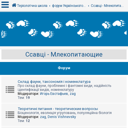
Теріологічна школа
форум Українського теріологічного товариства
Ссавці - Млекопитающие
В
х
і
д
Ссавці - Млекопитающие
Р
е
є
Форум
с
т
р
а
Склад фауни, таксономія і номенклатура
ц
Про склад фауни, проблемні і фантомні види, надійність
і
ідентифікації видів, номенклатуру
я
Модератори:
Игорь Евстафьев
,
zag
Тем:
19
Т
Теоретичні питання - теоретические вопросы
е
Біоценологія, еволюція угруповань, популяційна біологія
м
Модератори:
zag
,
Denis Vishnevsky
и
Тем:
12
б