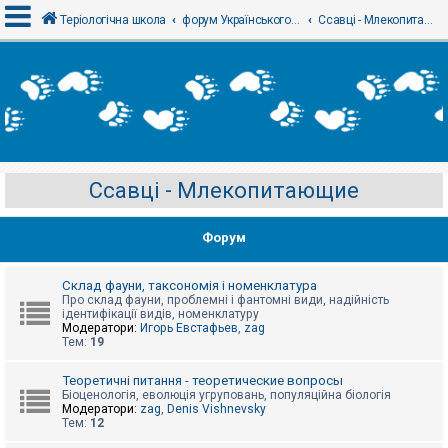
Теріологічна школа
форум Українського теріологічного товариства
Ссавці - Млекопитающие
В
х
і
д
Ссавці - Млекопитающие
Р
е
є
Форум
с
т
р
а
Склад фауни, таксономія і номенклатура
ц
Про склад фауни, проблемні і фантомні види, надійність
і
ідентифікації видів, номенклатуру
я
Модератори:
Игорь Евстафьев
,
zag
Тем:
19
Т
Теоретичні питання - теоретические вопросы
е
Біоценологія, еволюція угруповань, популяційна біологія
м
Модератори:
zag
,
Denis Vishnevsky
и
Тем:
12
б