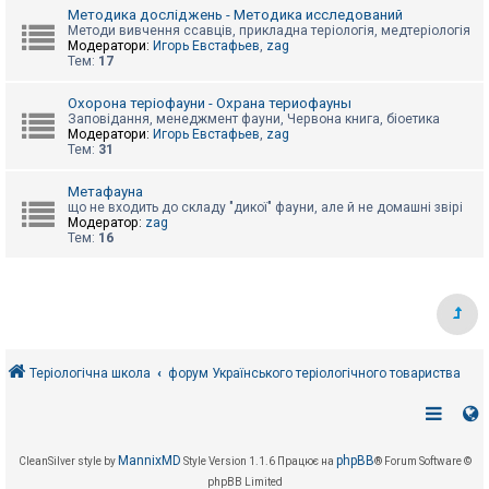
е
Методика досліджень - Методика исследований
з
в
Методи вивчення ссавців, прикладна теріологія, медтеріологія
і
Модератори:
Игорь Евстафьев
,
zag
д
Тем:
17
п
о
Охорона теріофауни - Охрана териофауны
в
Заповідання, менеджмент фауни, Червона книга, біоетика
і
Модератори:
Игорь Евстафьев
,
zag
д
Тем:
31
е
й
Метафауна
що не входить до складу "дикої" фауни, але й не домашні звірі
Модератор:
zag
А
Тем:
16
к
т
и
в
н
і
т
е
м
Теріологічна школа
форум Українського теріологічного товариства
и
П
о
MannixMD
phpBB
CleanSilver style by
Style Version 1.1.6
Працює на
® Forum Software ©
ш
phpBB Limited
у